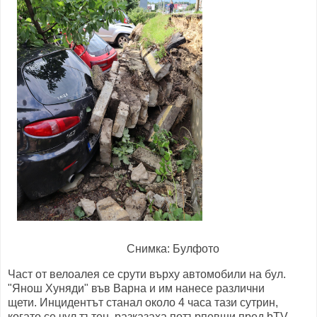
Снимка: Булфото
Част от велоалея се срути върху автомобили на бул.
"Янош Хуняди" във Варна и им нанесе различни
щети. Инцидентът станал около 4 часа тази сутрин,
когато се чул тътен, разказаха потърпевши пред bTV.