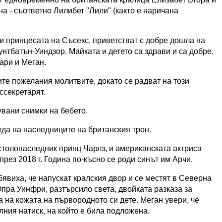
а - съответно Лилибет "Лили" (както е наричана
и принцесата на Съсекс, приветстват с добре дошла на
нтбатън-Уиндзор. Майката и детето са здрави и са добре,
ари и Меган.
ите пожелания молитвите, докато се радват на този
ссекретарят.
вани снимки на бебето.
да на наследниците на британския трон.
столонаследник принц Чарлз, и американската актриса
рез 2018 г. Година по-късно се роди синът им Арчи.
явиха, че напускат кралския двор и се местят в Северна
Опра Уинфри, разтърсило света, двойката разказа за
 на кожата на първородното си дете. Меган увери, че
ния натиск, на който е била подложена.