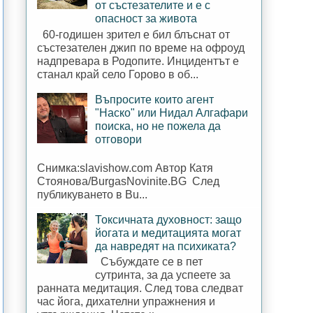
от състезателите и е с
опасност за живота
60-годишен зрител е бил блъснат от
състезателен джип по време на офроуд
надпревара в Родопите. Инцидентът е
станал край село Горово в об...
Въпросите които агент
"Наско" или Нидал Алгафари
поиска, но не пожела да
отговори
Снимка:slavishow.com Автор Катя
Стоянова/BurgasNovinite.BG След
публикуването в Bu...
Токсичната духовност: защо
йогата и медитацията могат
да навредят на психиката?
Събуждате се в пет
сутринта, за да успеете за
ранната медитация. След това следват
час йога, дихателни упражнения и