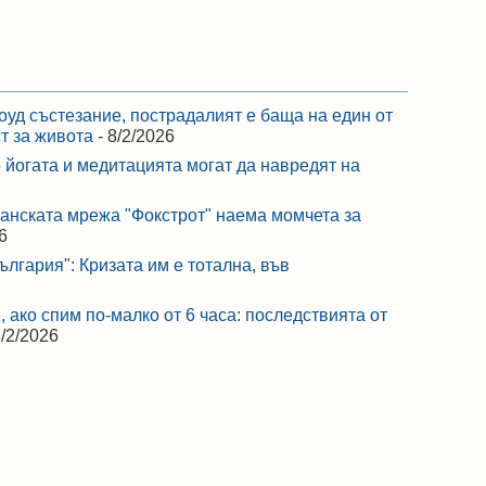
оуд състезание, пострадалият е баща на един от
ст за живота
- 8/2/2026
 йогата и медитацията могат да навредят на
ранската мрежа "Фокстрот" наема момчета за
6
лгария": Кризата им е тотална, във
 ако спим по-малко от 6 часа: последствията от
8/2/2026