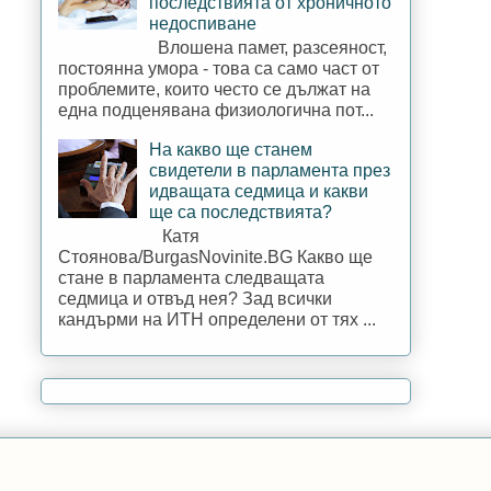
последствията от хроничното
недоспиване
Влошена памет, разсеяност,
постоянна умора - това са само част от
проблемите, които често се дължат на
една подценявана физиологична пот...
На какво ще станем
свидетели в парламента през
идващата седмица и какви
ще са последствията?
Катя
Стоянова/BurgasNovinite.BG Какво ще
стане в парламента следващата
седмица и отвъд нея? Зад всички
кандърми на ИТН определени от тях ...