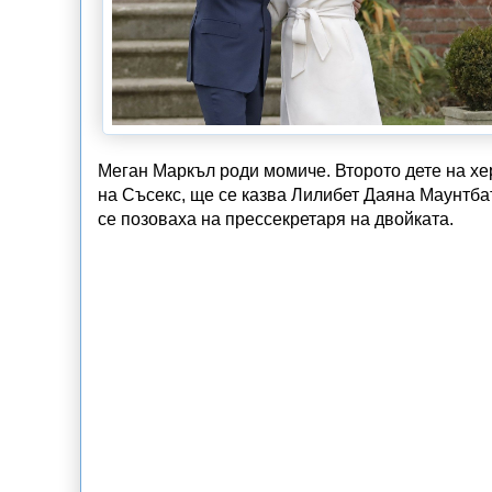
Меган Маркъл роди момиче. Второто дете на хе
на Съсекс, ще се казва Лилибет Даяна Маунтба
се позоваха на прессекретаря на двойката.