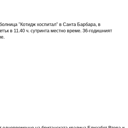
болница "Котидж хоспитал" в Санта Барбара, в
тък в 11.40 ч. сутринта местно време. 36-годишният
е.
ст едновременно на британската кралица Елизабет Втора и