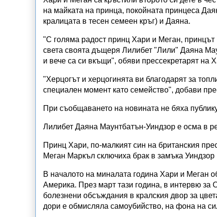
на майката на принца, покойната принцеса Даян
кралицата в тесен семеен кръг) и Даяна.
"С голяма радост принц Хари и Меган, принцът 
света своята дъщеря Лилибет "Лили" Даяна Мау
и вече са си вкъщи", обяви прессекретарят на Х
"Херцогът и херцогинята ви благодарят за топл
специален момент като семейство", добави пре
При съобщаването на новината не бяха публику
Лилибет Даяна Маунтбатън-Уиндзор е осма в ре
Принц Хари, по-малкият син на британския пре
Меган Маркъл сключиха брак в замъка Уиндзор п
В началото на миналата година Хари и Меган об
Америка. През март тази година, в интервю за 
болезнени обсъждания в кралския двор за цвета
дори е обмисляла самоубийство, на фона на сил