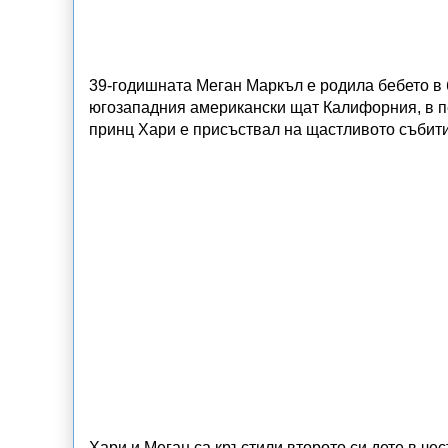
39-годишната Меган Маркъл е родила бебето в 
югозападния американски щат Калифорния, в пе
принц Хари е присъствал на щастливото събити
Хари и Меган са кръстили второто си дете в че