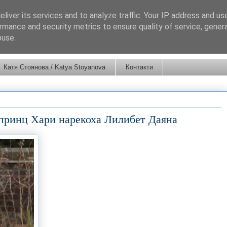
liver its services and to analyze traffic. Your IP address and us
rmance and security metrics to ensure quality of service, gene
buse.
Катя Стоянова / Katya Stoyanova
Контакти
 принц Хари нарекоха Лилибет Даяна