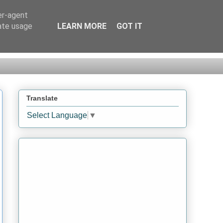
er-agent
rate usage
LEARN MORE
GOT IT
Translate
Select Language
▼