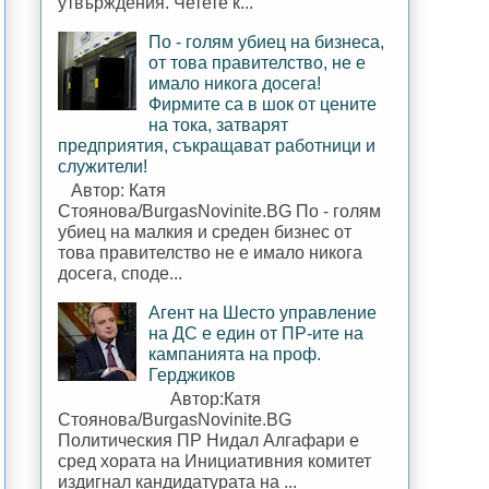
утвърждения. Четете к...
По - голям убиец на бизнеса,
от това правителство, не е
имало никога досега!
Фирмите са в шок от цените
на тока, затварят
предприятия, съкращават работници и
служители!
Автор: Катя
Стоянова/BurgasNovinite.BG По - голям
убиец на малкия и среден бизнес от
това правителство не е имало никога
досега, споде...
Агент на Шесто управление
на ДС е един от ПР-ите на
кампанията на проф.
Герджиков
Автор:Катя
Стоянова/BurgasNovinite.BG
Политическия ПР Нидал Алгафари е
сред хората на Инициативния комитет
издигнал кандидатурата на ...