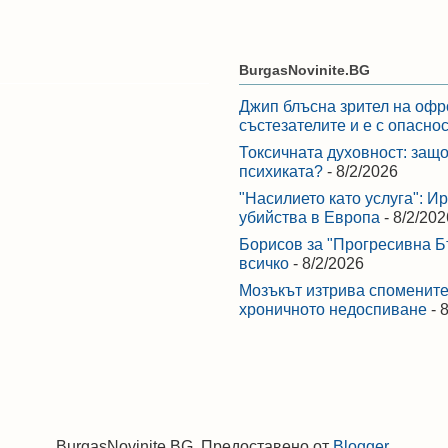
BurgasNovinite.BG
Джип блъсна зрител на офр
състезателите и е с опасно
Токсичната духовност: защо
психиката?
- 8/2/2026
"Насилието като услуга": И
убийства в Европа
- 8/2/202
Борисов за "Прогресивна Бъ
всичко
- 8/2/2026
Мозъкът изтрива спомените,
хроничното недоспиване
- 
BurgasNovinite.BG. Предоставено от
Blogger
.