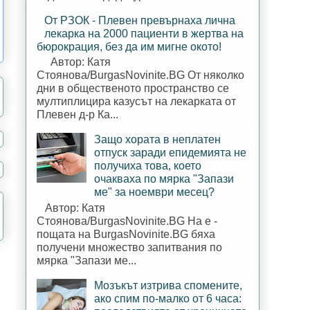
От РЗОК - Плевен превърнаха лична
лекарка на 2000 пациенти в жертва на
бюрокрация, без да им мигне окото!
Автор: Катя
Стоянова/BurgasNovinite.BG От няколко
дни в общественото пространство се
мултиплицира казусът на лекарката от
Плевен д-р Ка...
Защо хората в неплатен
отпуск заради епидемията не
получиха това, което
очакваха по мярка "Запази
ме" за ноември месец?
Автор: Катя
Стоянова/BurgasNovinite.BG На е -
пощата на BurgasNovinite.BG бяха
получени множество запитвания по
мярка "Запази ме...
Мозъкът изтрива спомените,
ако спим по-малко от 6 часа: