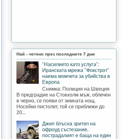
Най - четено през последните 7 дни
"Насилието като услуга":
Иранската мрежа "Фокстрот"
наема момчета за убийства в
Европа
Снимка: Полиция на Швеция
В предградие на Стокхолм мъж, облечен
в черно, се появи от зимната нощ.
Носейки пистолет, той се приближи до
20...
Джип блъсна зрител на
офроуд състезание,
пострадалият е баща на един