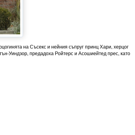
рцогинята на Съсекс и нейния съпруг принц Хари, херцог
тън-Уиндзор, предадоха Ройтерс и Асошиейтед прес, като