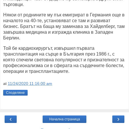
търговци.
Някои от роднините му пък емигрират в Германия още в
началото на 40-те, установяват се там и развиват
бизнес. Братът на баща му заминава за Хайделберг, там
завършва медицина и изгражда клиника в Западен
Берлин.
Той бе кардиохирургът, извършил първата
трансплантация на сърце в България през 1986 г., с
която спечели световна популярност и признателност за
професионализма си в сферата на сърдечните болести,
операции и трансплантациите.
at
11/24/2020 11:16:00 am
Споделяне
‹
›
Начална страница