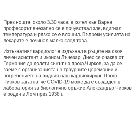
През нощта, около 3.30 часа, в хотел във Варна
професорът внезапно се е почувствал зле, вдигнал
температура и рязко се е влошил. Въпреки усилията на
лекарите е починал малко след това.
Изтъкнатият кардиолог е издъхнал в ръцете на своя
личен асистент и иконом Лъчезар. Днес се очаква от
Германия да долети синът на проф.Чирков, за да се
заеме с организацията на траурните церемонии и
погребението на видния наш кардиохирург. Проф.
Чирков загатна, че COVID-19 може да е създаден в
лаборатория за биологично оръжие Александър Чирков
е роден в Лом през 1938 г.