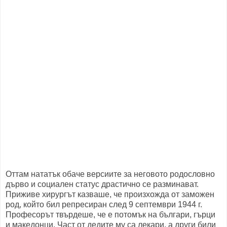
Оттам нататък обаче версиите за неговото родословно
дърво и социален статус драстично се разминават.
Приживе хирургът казваше, че произхожда от заможен
род, който бил репресиран след 9 септември 1944 г.
Професорът твърдеше, че е потомък на българи, гърци
и македонци. Част от дедите му са лекари, а други били