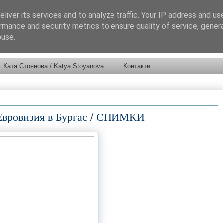
liver its services and to analyze traffic. Your IP address and us
rmance and security metrics to ensure quality of service, gene
buse.
Катя Стоянова / Katya Stoyanova
Контакти
 Евровизия в Бургас / СНИМКИ