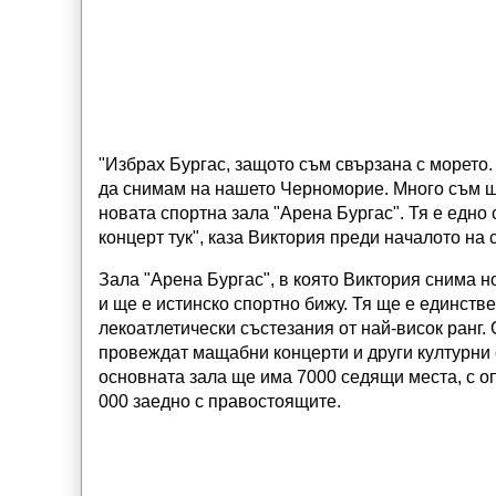
"Избрах Бургас, защото съм свързана с морето.
да снимам на нашето Черноморие. Много съм щ
новата спортна зала "Арена Бургас". Тя е едно
концерт тук", каза Виктория преди началото на 
Зала "Арена Бургас", в която Виктория снима н
и ще е истинско спортно бижу. Тя ще е единств
лекоатлетически състезания от най-висок ранг. 
провеждат мащабни концерти и други културни съ
основната зала ще има 7000 седящи места, с о
000 заедно с правостоящите.