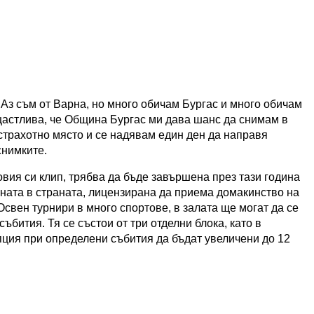
 Аз съм от Варна, но много обичам Бургас и много обичам
астлива, че Община Бургас ми дава шанс да снимам в
 страхотно място и се надявам един ден да направя
снимките.
овия си клип, трябва да бъде завършена през тази година
ената в страната, лицензирана да приема домакинство на
Освен турнири в много спортове, в залата ще могат да се
бития. Тя се състои от три отделни блока, като в
пция при определени събития да бъдат увеличени до 12