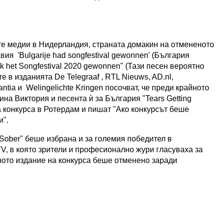
те медии в Нидерландия, страната домакин на отмененото
вия 'Bulgarije had songfestival gewonnen' (България
ijk het Songfestival 2020 gewonnen" (Тази песен вероятно
 в изданията De Telegraaf , RTL Nieuws, AD.nl,
antia и Welingelichte Kringen посочват, че преди крайното
на Виктория и песента ѝ за България "Tears Getting
а конкурса в Ротердам и пишат "Ако конкурсът беше
и".
 Sober" беше избрана и за големия победител в
V, в която зрители и професионално жури гласуваха за
ното издание на конкурса беше отменено заради