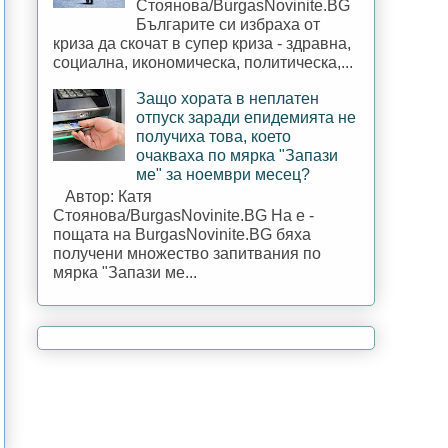
Стоянова/BurgasNovinite.BG
Българите си избраха от
криза да скочат в супер криза - здравна,
социална, икономическа, политическа,...
Защо хората в неплатен
отпуск заради епидемията не
получиха това, което
очакваха по мярка "Запази
ме" за ноември месец?
Автор: Катя
Стоянова/BurgasNovinite.BG На е -
пощата на BurgasNovinite.BG бяха
получени множество запитвания по
мярка "Запази ме...