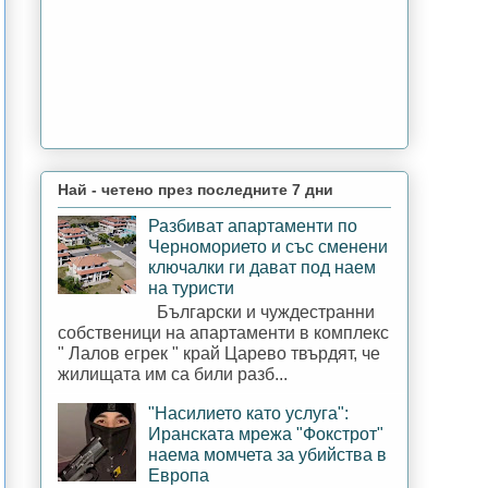
Най - четено през последните 7 дни
Разбиват апартаменти по
Черноморието и със сменени
ключалки ги дават под наем
на туристи
Български и чуждестранни
собственици на апартаменти в комплекс
" Лалов егрек " край Царево твърдят, че
жилищата им са били разб...
"Насилието като услуга":
Иранската мрежа "Фокстрот"
наема момчета за убийства в
Европа