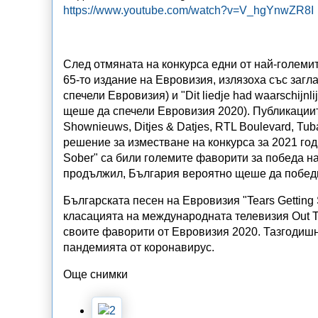
https://www.youtube.com/watch?v=V_hgYnwZR8I
След отмяната на конкурса едни от най-големи
65-то издание на Евровизия, излязоха със загла
спечели Евровизия) и "Dit liedje had waarschijnl
щеше да спечели Евровизия 2020). Публикациите
Shownieuws, Ditjes & Datjes, RTL Boulevard, Tub
решение за изместване на конкурса за 2021 годи
Sober" са били големите фаворити за победа н
продължил, България вероятно щеше да побед
Българската песен на Евровизия "Tears Getting
класацията на международната телевизия Out T
своите фаворити от Евровизия 2020. Тазгодиш
пандемията от коронавирус.
Още снимки