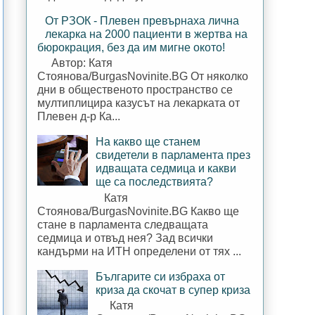
От РЗОК - Плевен превърнаха лична
лекарка на 2000 пациенти в жертва на
бюрокрация, без да им мигне окото!
Автор: Катя
Стоянова/BurgasNovinite.BG От няколко
дни в общественото пространство се
мултиплицира казусът на лекарката от
Плевен д-р Ка...
На какво ще станем
свидетели в парламента през
идващата седмица и какви
ще са последствията?
Катя
Стоянова/BurgasNovinite.BG Какво ще
стане в парламента следващата
седмица и отвъд нея? Зад всички
кандърми на ИТН определени от тях ...
Българите си избраха от
криза да скочат в супер криза
Катя