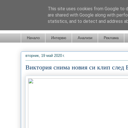
This site uses cookies from Google to de
are shared with Google along with perfo
statistics, and to detect and address a
Новини от Бургас, страната и света!
Начало
Интервю
Анализи
Реклама
вторник, 19 май 2020 г.
Виктория снима новия си клип след