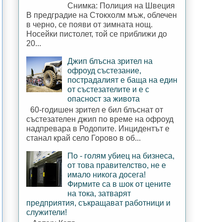
Снимка: Полиция на Швеция
В предградие на Стокхолм мъж, облечен
в черно, се появи от зимната нощ.
Носейки пистолет, той се приближи до
20...
Джип блъсна зрител на
офроуд състезание,
пострадалият е баща на един
от състезателите и е с
опасност за живота
60-годишен зрител е бил блъснат от
състезателен джип по време на офроуд
надпревара в Родопите. Инцидентът е
станал край село Горово в об...
По - голям убиец на бизнеса,
от това правителство, не е
имало никога досега!
Фирмите са в шок от цените
на тока, затварят
предприятия, съкращават работници и
служители!