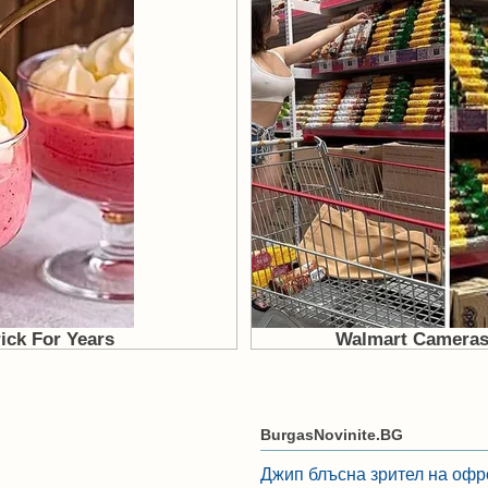
BurgasNovinite.BG
Джип блъсна зрител на офр