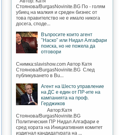
Автор: Катя
Стоянова/BurgasNovinite.BG По - голям
убиец на малкия и среден бизнес от
това правителство не е имало никога
досега, споде...
Въпросите които агент
"Наско" или Нидал Алгафари
поиска, но не пожела да
отговори
Снимка:slavishow.com Автор Катя
Стоянова/BurgasNovinite.BG След
публикуването в Bu...
Агент на Шесто управление
на ДС е един от ПР-ите на
кампанията на проф.
Герджиков
Автор:Катя
Стоянова/BurgasNovinite.BG
Политическия ПР Нидал Алгафари е
сред хората на Инициативния комитет
издигнал кандидатурата на ...