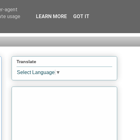
er-agent
rate usage
LEARN MORE
GOT IT
Translate
Select Language
▼