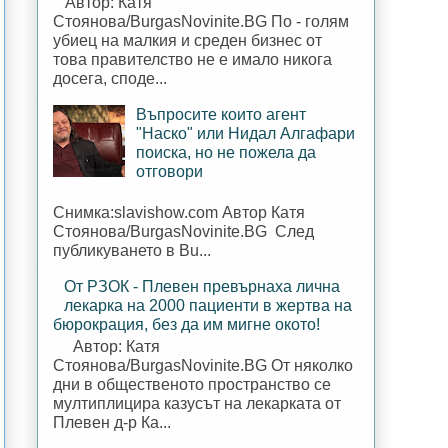
Автор: Катя
Стоянова/BurgasNovinite.BG По - голям
убиец на малкия и среден бизнес от
това правителство не е имало никога
досега, споде...
Въпросите които агент
"Наско" или Нидал Алгафари
поиска, но не пожела да
отговори
Снимка:slavishow.com Автор Катя
Стоянова/BurgasNovinite.BG След
публикуването в Bu...
От РЗОК - Плевен превърнаха лична
лекарка на 2000 пациенти в жертва на
бюрокрация, без да им мигне окото!
Автор: Катя
Стоянова/BurgasNovinite.BG От няколко
дни в общественото пространство се
мултиплицира казусът на лекарката от
Плевен д-р Ка...