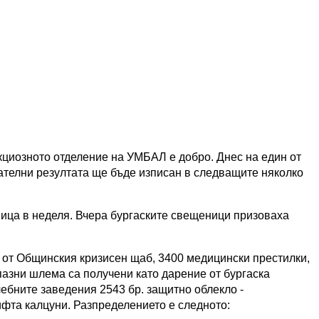
циозното отделение на УМБАЛ е добро. Днес на един от
цателни резултата ще бъде изписан в следващите няколко
ица в неделя. Вчера бургаските свещеници призоваха
 от Общинския кризисен щаб, 3400 медицински престилки,
пазни шлема са получени като дарение от бургаска
ебните заведения 2543 бр. защитно облекло -
ифта калцуни. Разпределението е следното: