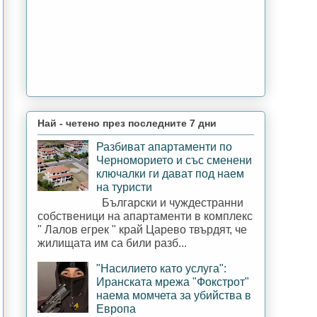
Най - четено през последните 7 дни
Разбиват апартаменти по
Черноморието и със сменени
ключалки ги дават под наем
на туристи
Български и чуждестранни
собственици на апартаменти в комплекс
" Лалов егрек " край Царево твърдят, че
жилищата им са били разб...
"Насилието като услуга":
Иранската мрежа "Фокстрот"
наема момчета за убийства в
Европа