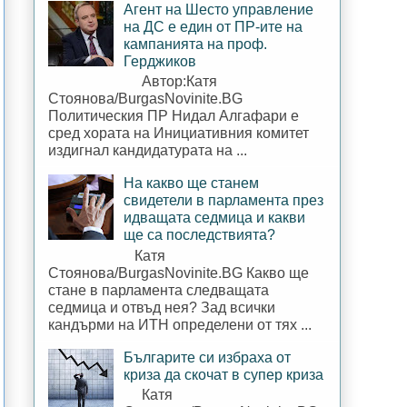
Агент на Шесто управление
на ДС е един от ПР-ите на
кампанията на проф.
Герджиков
Автор:Катя
Стоянова/BurgasNovinite.BG
Политическия ПР Нидал Алгафари е
сред хората на Инициативния комитет
издигнал кандидатурата на ...
На какво ще станем
свидетели в парламента през
идващата седмица и какви
ще са последствията?
Катя
Стоянова/BurgasNovinite.BG Какво ще
стане в парламента следващата
седмица и отвъд нея? Зад всички
кандърми на ИТН определени от тях ...
Българите си избраха от
криза да скочат в супер криза
Катя