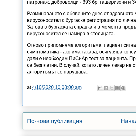
патронаж, доброволци - 393 бр. гащеризони и 3
Разминаването с обявените днес от здравното 
вирусоносител с бургаска регистрация по лична
Затова в бургаската справка и в момента прод
вирусоносител се намира в столицата.
Отново припомняме алгоритъма: пациент сигна
симптоматика - ако има такава, осигурява кон
дали е необходим ПиСиАр тест за пациента. Пр
са безплатни. В случай, когато личен лекар не
алгоритъмът се нарушава.
at
4/10/2020 10:08:00 am
По-нова публикация
Нача