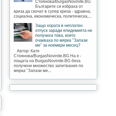
Стоянова/BurgasNovinite.BG
Българите си избраха от
криза да скочат в супер криза - здравна,
социална, икономическа, политическа,...
Защо хората в неплатен
отпуск заради епидемията не
получиха това, което
очакваха по мярка "Запази
ме" за ноември месец?
Автор: Катя
Стоянова/BurgasNovinite.BG На е -
пощата на BurgasNovinite.BG бяха
получени множество запитвания по
мярка "Запази ме...