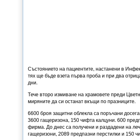
Състоянието на пациентите, настанени в Инфек
тях ще бъде взета първа проба и при два отри
дни.
Тече второ измиване на храмовете преди Цветн
миряните да си останат вкъщи по празниците.
6600 броя защитни облекла са поръчани досега
3600 гащеризона, 150 чифта калцуни. 600 пред
фирма. До днес са получени и раздадени на леч
гащеризони, 2089 предпазни перстилки и 150 ч