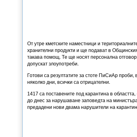
От утре кметските наместници и териториалнит
хранителни продукти и ще подават в Общинския
такава помощ. Те ще носят персонална отговор
допускат злоупотреби.
Готови са резултатите за стоте ПиСиАр проби,
няколко дни, всички са отрицателни.
1417 са поставените под карантина в областта, 
до днес за нарушаване заповедта на министъра
предадени нови двама нарушители на карантин