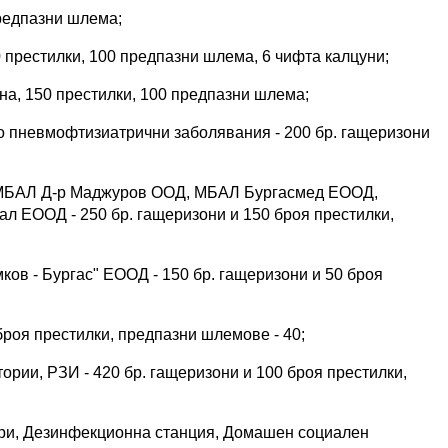
редпазни шлема;
 престилки, 100 предпазни шлема, 6 чифта калцуни;
на, 150 престилки, 100 предпазни шлема;
о пневмофтизиатрични заболявания - 200 бр. гащеризони
- МБАЛ Д-р Маджуров ООД, МБАЛ Бургасмед ЕООД,
ЕООД - 250 бр. гащеризони и 150 броя престилки,
ков - Бургас" ЕООД - 150 бр. гащеризони и 50 броя
броя престилки, предпазни шлемове - 40;
ории, РЗИ - 420 бр. гащеризони и 100 броя престилки,
три, Дезинфекционна станция, Домашен социален