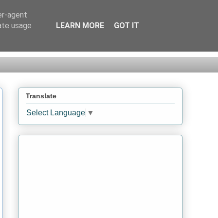
er-agent
rate usage
LEARN MORE
GOT IT
Translate
Select Language
▼