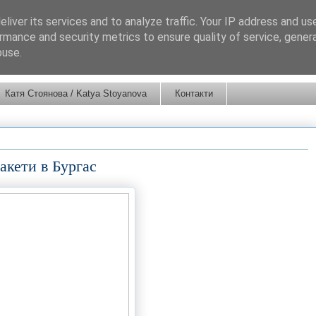
liver its services and to analyze traffic. Your IP address and us
rmance and security metrics to ensure quality of service, gene
buse.
Катя Стоянова / Katya Stoyanova
Контакти
акети в Бургас