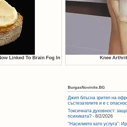
BurgasNovinite.BG
Джип блъсна зрител на офр
състезателите и е с опасно
Токсичната духовност: защо
психиката?
- 8/2/2026
"Насилието като услуга": И