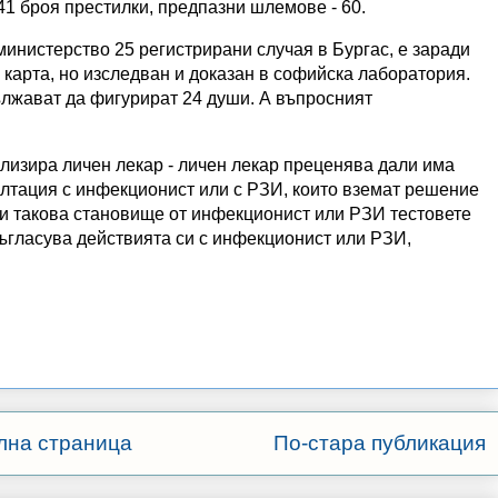
41 броя престилки, предпазни шлемове - 60.
министерство 25 регистрирани случая в Бургас, е заради
 карта, но изследван и доказан в софийска лаборатория.
ължават да фигурират 24 души. А въпросният
лизира личен лекар - личен лекар преценява дали има
султация с инфекционист или с РЗИ, които вземат решение
и такова становище от инфекционист или РЗИ тестовете
 съгласува действията си с инфекционист или РЗИ,
лна страница
По-стара публикация