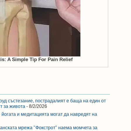
оуд състезание, пострадалият е баща на един от
ст за живота
- 8/2/2026
 йогата и медитацията могат да навредят на
ранската мрежа "Фокстрот" наема момчета за