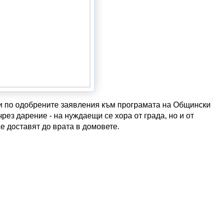
ти по одобрените заявления към програмата на Общински
чрез дарение - на нуждаещи се хора от града, но и от
е доставят до врата в домовете.