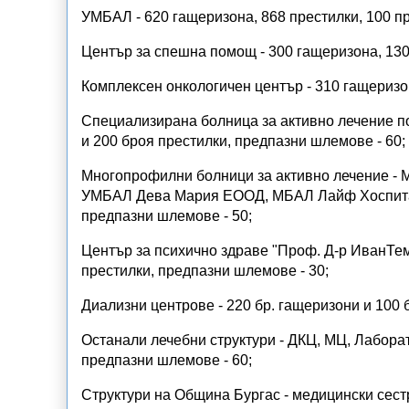
УМБАЛ - 620 гащеризона, 868 престилки, 100 п
Център за спешна помощ - 300 гащеризона, 130
Комплексен онкологичен център - 310 гащеризо
Специализирана болница за активно лечение п
и 200 броя престилки, предпазни шлемове - 60;
Многопрофилни болници за активно лечение 
УМБАЛ Дева Мария ЕООД, МБАЛ Лайф Хоспитал 
предпазни шлемове - 50;
Център за психично здраве "Проф. Д-р ИванТем
престилки, предпазни шлемове - 30;
Диализни центрове - 220 бр. гащеризони и 100 
Останали лечебни структури - ДКЦ, МЦ, Лаборат
предпазни шлемове - 60;
Структури на Община Бургас - медицински сес