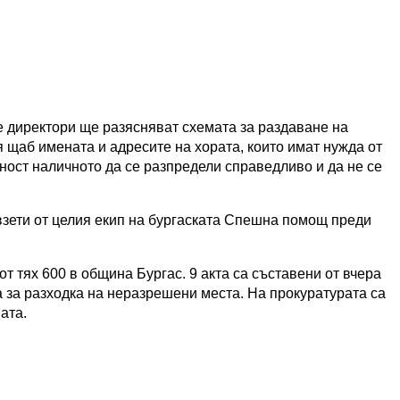
е директори ще разясняват схемата за раздаване на
 щаб имената и адресите на хората, които имат нужда от
ност наличното да се разпредели справедливо и да не се
 взети от целия екип на бургаската Спешна помощ преди
от тях 600 в община Бургас. 9 акта са съставени от вчера
 за разходка на неразрешени места. На прокуратурата са
ата.