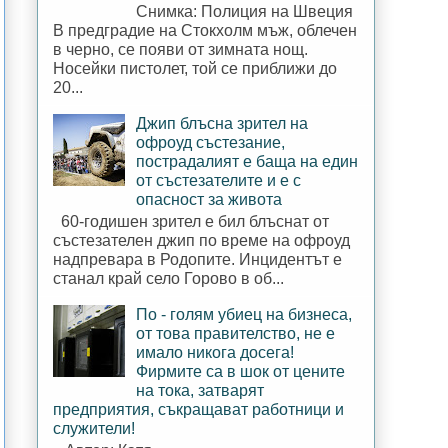
Снимка: Полиция на Швеция
В предградие на Стокхолм мъж, облечен
в черно, се появи от зимната нощ.
Носейки пистолет, той се приближи до
20...
Джип блъсна зрител на
офроуд състезание,
пострадалият е баща на един
от състезателите и е с
опасност за живота
60-годишен зрител е бил блъснат от
състезателен джип по време на офроуд
надпревара в Родопите. Инцидентът е
станал край село Горово в об...
По - голям убиец на бизнеса,
от това правителство, не е
имало никога досега!
Фирмите са в шок от цените
на тока, затварят
предприятия, съкращават работници и
служители!