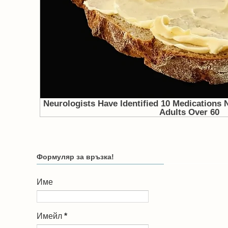
Формуляр за връзка!
Име
Имейл
*