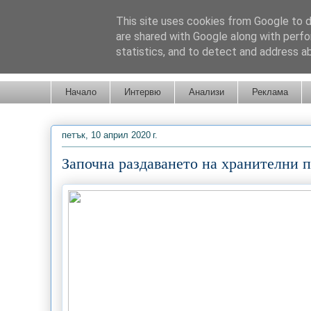
This site uses cookies from Google to de
are shared with Google along with perfo
statistics, and to detect and address a
Новини от Бургас, страната и света!
Начало
Интервю
Анализи
Реклама
петък, 10 април 2020 г.
Започна раздаването на хранителни п