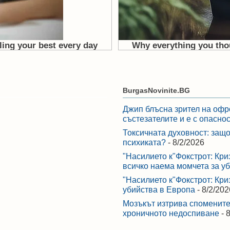
BurgasNovinite.BG
Джип блъсна зрител на офр
състезателите и е с опасно
Токсичната духовност: защо
психиката?
- 8/2/2026
"Насилието к"Фокстрот: Кри
всичко наема момчета за у
"Насилието к"Фокстрот: Кри
убийства в Европа
- 8/2/202
Мозъкът изтрива спомените,
хроничното недоспиване
- 