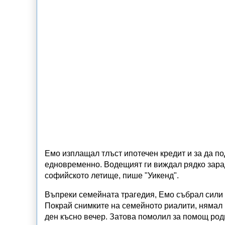
Емо изплащал тлъст ипотечен кредит и за да по
едновременно. Водещият ги виждал рядко зарад
софийското летище, пише "Уикенд".
Въпреки семейната трагедия, Емо събрал сили
Покрай снимките на семейното риалити, нямал
ден късно вечер. Затова помолил за помощ род