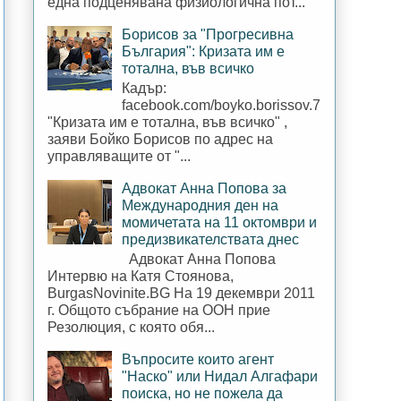
една подценявана физиологична пот...
Борисов за "Прогресивна
България": Кризата им е
тотална, във всичко
Кадър:
facebook.com/boyko.borissov.7
"Кризата им е тотална, във всичко" ,
заяви Бойко Борисов по адрес на
управляващите от "...
Адвокат Анна Попова за
Международния ден на
момичетата на 11 октомври и
предизвикателствата днес
Адвокат Анна Попова
Интервю на Катя Стоянова,
BurgasNovinite.BG На 19 декември 2011
г. Общото събрание на ООН прие
Резолюция, с която обя...
Въпросите които агент
"Наско" или Нидал Алгафари
поиска, но не пожела да