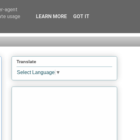
er-agent
rate usage
LEARN MORE
GOT IT
Translate
Select Language
▼