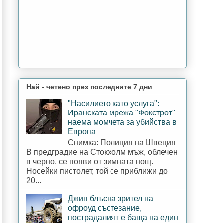
Най - четено през последните 7 дни
"Насилието като услуга":
Иранската мрежа "Фокстрот"
наема момчета за убийства в
Европа
Снимка: Полиция на Швеция
В предградие на Стокхолм мъж, облечен
в черно, се появи от зимната нощ.
Носейки пистолет, той се приближи до
20...
Джип блъсна зрител на
офроуд състезание,
пострадалият е баща на един