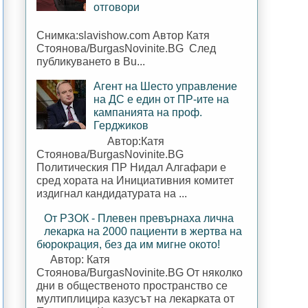
отговори
Снимка:slavishow.com Автор Катя
Стоянова/BurgasNovinite.BG След
публикуването в Bu...
Агент на Шесто управление
на ДС е един от ПР-ите на
кампанията на проф.
Герджиков
Автор:Катя
Стоянова/BurgasNovinite.BG
Политическия ПР Нидал Алгафари е
сред хората на Инициативния комитет
издигнал кандидатурата на ...
От РЗОК - Плевен превърнаха лична
лекарка на 2000 пациенти в жертва на
бюрокрация, без да им мигне окото!
Автор: Катя
Стоянова/BurgasNovinite.BG От няколко
дни в общественото пространство се
мултиплицира казусът на лекарката от