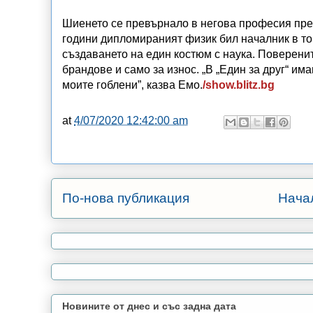
Шиенето се превърнало в негова професия пред
години дипломираният физик бил началник в то
създаването на един костюм с наука. Поверени
брандове и само за износ. „В „Един за друг“ им
моите гоблени”, казва Емо.
/show.blitz.bg
at
4/07/2020 12:42:00 am
По-нова публикация
Нача
Новините от днес и със задна дата