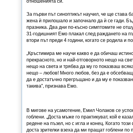
отношенията си.
За първи път синоптикът научил, че ще става 
жена ѝ прилошало и започнало да ѝ се гади. Бъ
празника. Два дни по-късно симптомите не отш
31-годишният Емо плакал след раждането на п
втори път преди 4 години, когато се родила и 
„Кръстимира ме научи какво е да обичаш истинск
прекрасното, но и най-отговорното нещо на свет
нещо на света и трябва да му го показваш всяк
нещо – любов! Много любов, без да е обсебваща
да е достатъчно прегръщано и да му е показвано
такива”, признава Емо.
В мигове на усамотение, Емил Чолаков се успо
гоблени. „Доста мъже го практикуват, кой е каза
редене на пъзел, но с игла и конец. Когато тоз
доста зрителки взеха да ми пращат гоблени по 