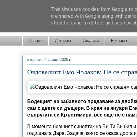
This site uses cookies from Google to de
are shared with Google along with perfo
statistics, and to detect and address a
Новини от Бургас, страната и света!
Начало
Интервю
Анализи
Реклама
вторник, 7 април 2020 г.
Овдовелият Емо Чолаков: Не се справ
Водещият на забавното предаване за двойки
сам с двете си дъщери. В края на януари Е
съпругата си Кръстимира, все още не е наме
В момента бившият синоптик на Би Ти Ви бил и 
годишната Дара. Задача, която се оказа доста и