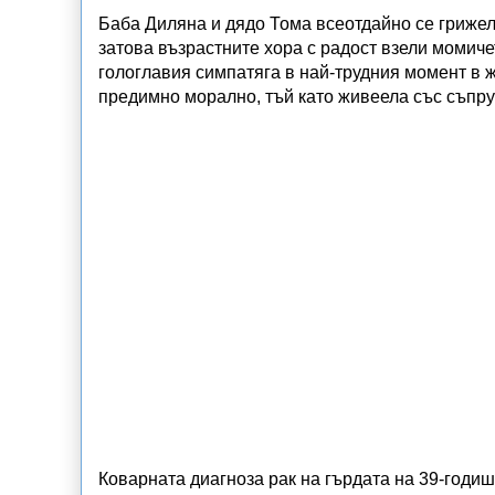
Баба Диляна и дядо Тома всеотдайно се грижели
затова възрастните хора с радост взели момиче
гологлавия симпатяга в най-трудния момент в ж
предимно морално, тъй като живеела със съпруг
Коварната диагноза рак на гърдата на 39-годи