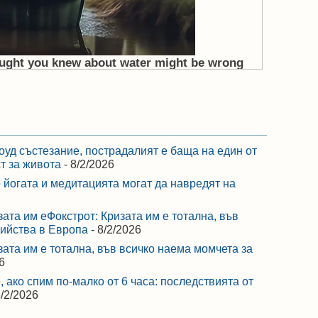
оуд състезание, пострадалият е баща на един от
ст за живота
- 8/2/2026
 йогата и медитацията могат да навредят на
зата им еФокстрот: Кризата им е тотална, във
бийства в Европа
- 8/2/2026
зата им е тотална, във всичко наема момчета за
6
 ако спим по-малко от 6 часа: последствията от
8/2/2026