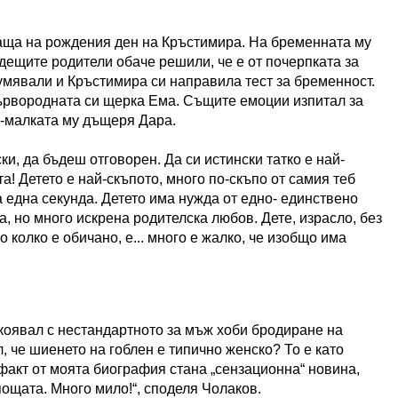
баща на рождения ден на Кръстимира. На бременната му
дещите родители обаче решили, че е от почерпката за
умявали и Кръстимира си направила тест за бременност.
ървородната си щерка Ема. Същите емоции изпитал за
по-малката му дъщеря Дара.
и, да бъдеш отговорен. Да си истински татко е най-
а! Детето е най-скъпото, много по-скъпо от самия теб
а една секунда. Детето има нужда от едно- единствено
, но много искрена родителска любов. Дете, израсло, без
 колко е обичано, е... много е жалко, че изобщо има
коявал с нестандартното за мъж хоби бродиране на
л, че шиенето на гоблен е типично женско? То е като
и факт от моята биография стана „сензационна“ новина,
пощата. Много мило!“, споделя Чолаков.