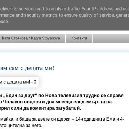
liver its services and to analyze traffic. Your IP address and us
rmance and security metrics to ensure quality of service, gene
buse.
Катя Стоянова / Katya Stoyanova
Контакти
ям сам с децата ми!
 „Един за друг" по Нова телевизия трудно се справя
мо Чолаков овдовя и два месеца след смъртта на
рил сили да коментира загубата ѝ.
майка, и баща за двете си щерки – 14-годишната Ема и 4-
зтощителна за него.