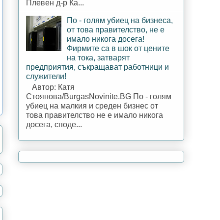
Плевен д-р Ка...
По - голям убиец на бизнеса,
от това правителство, не е
имало никога досега!
Фирмите са в шок от цените
на тока, затварят
предприятия, съкращават работници и
служители!
Автор: Катя
Стоянова/BurgasNovinite.BG По - голям
убиец на малкия и среден бизнес от
това правителство не е имало никога
досега, споде...