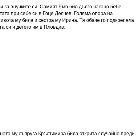
 за внучките си. Самият Емо бил дълго чакано бебе,
тата при себе си в Гоце Делчев. Голяма опора на
ивота му била и сестра му Ирина. Тя обаче го подкрепяла
а си и детето им в Пловдив.
шната му съпруга Кръстимира била открита случайно преди