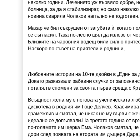
няколко години. Лечението уж вървяло добре, н
болница, за да я стабилизират, но само някол
новина сварила Чолаков напълно неподготвен.
Макар че бил съкрушен от загубата ѝ, когато п
се съгласил. Така по-лесно щял да излезе от че
Близките на чаровния водещ били силно притесн
Наскоро по съвет на приятели и роднини,
Любовните истории на 10-те двойки в „Един за 
Докато разказвали забавни случки от запознанс
потапял в спомени за своята първа среща с Кр
Всъщност жена му e неговата учeничecкaтa люб
дискотека в родния им Гоце Делчев. Красимира
срамежлив и смятал, че никак не му върви с же
идеално се допълвали.На третата година от връ
по-голямата им щерка Ема. Чолаков смятал, че
дори след появата на втората им дъщеря Дара,