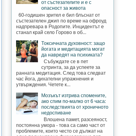
от състезателите и е с
опасност за живота
60-годишен зрител е бил блъснат от
състезателен джип по време на офроуд
надпревара в Родопите. Инцидентът е
станал край село Горово в об...
Токсичната духовност: защо
йогата и медитацията могат
да навредят на психиката?
Събуждате се в пет
сутринта, за да успеете за
ранната медитация. След това следват
час йога, дихателни упражнения и
утвърждения. Четете к...
Мозъкът изтрива спомените,
ако спим по-малко от 6 часа:
последствията от хроничното
недоспиване
Влошена памет, разсеяност,
постоянна умора - това са само част от
проблемите, които често се дължат на