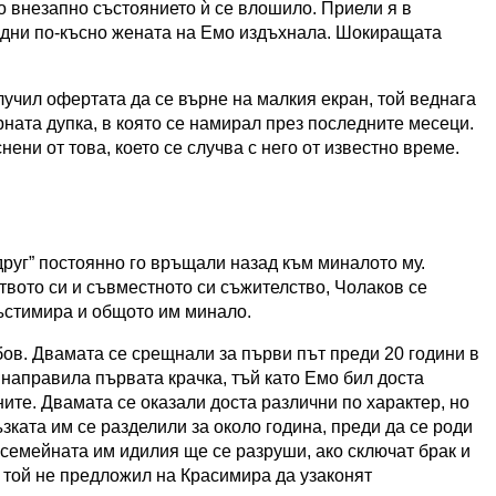
о внезапно състоянието ѝ се влошило. Приели я в
ко дни по-късно жената на Емо издъхнала. Шокиращата
олучил офертата да се върне на малкия екран, той веднага
рната дупка, в която се намирал през последните месеци.
ени от това, което се случва с него от известно време.
друг” постоянно го връщали назад към миналото му.
твото си и съвместното си съжителство, Чолаков се
ъстимира и общото им минало.
oв. Двамата се срещнали за първи път преди 20 години в
 направила първата крачка, тъй като Емо бил доста
ните. Двамата се оказали доста различни по характер, но
зката им се разделили за около година, преди да се роди
 семейната им идилия ще се разруши, ако сключат брак и
 той не предложил на Красимира да узаконят