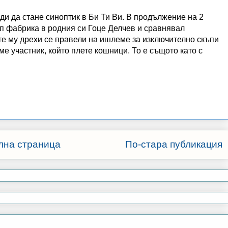
и да стане синоптик в Би Ти Ви. В продължение на 2
п фабрика в родния си Гоце Делчев и сравнявал
те му дрехи се правели на ишлеме за изключително скъпи
аме участник, който плете кошници. То е същото като с
лна страница
По-стара публикация