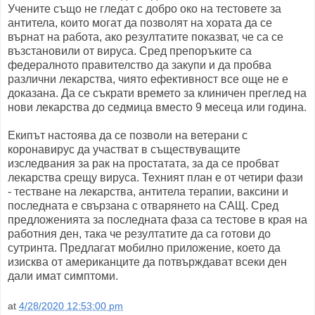
Учените също не гледат с добро око на тестовете за
антитела, които могат да позволят на хората да се
върнат на работа, ако резултатите показват, че са се
възстановили от вируса. Сред препоръките са
федералното правителство да закупи и да пробва
различни лекарства, чиято ефективност все още не е
доказана. Да се съкрати времето за клиничен преглед на
нови лекарства до седмица вместо 9 месеца или година.
Екипът настоява да се позволи на ветерани с
коронавирус да участват в съществуващите
изследвания за рак на простатата, за да се пробват
лекарства срещу вируса. Техният план е от четири фази
- тестване на лекарства, антитела терапии, ваксини и
последната е свързана с отварянето на САЩ. Сред
предложенията за последната фаза са тестове в края на
работния ден, така че резултатите да са готови до
сутринта. Предлагат мобилно приложение, което да
изисква от американците да потвърждават всеки ден
дали имат симптоми.
at
4/28/2020 12:53:00 pm