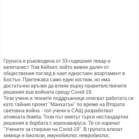
Групата е ръководена от 33-годишния лекар и
капиталист Том Кейхил, който живее далеч от
обществения поглед в нает едностаен апартамент в
Бостън. Притежава само един костюм, но има
достатъчно връзки да влияе върху правителствените
решения във войната срещу Covid-19.
Тези учени и техните поддръжници описват работата си
като тайния проект "Манхатън" по време на Втората
световна война - топ учени в САЩ разработват
атомната бомба. Този път екипът търси нестандартни
решения в борбата с коронавируса. Те се наричат
"Учените за спиране на Covid-19". В групата влизат
химици и биолози, имунобиолог, невробиолог,