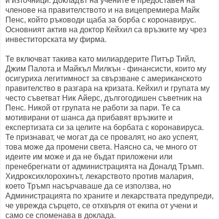
и източници. Докладът на учените е предоставен на
членове на правителството и на вицепремиера Майк
Пенс, който ръководи щаба за борба с коронавирус.
Основният актив на доктор Кейхил са връзките му чрез
инвеститорската му фирма.
Те включват такива като милиардерите Питър Тийл,
Джим Палота и Майкъл Милкън - финансисти, които му
осигуриха легитимност за свързване с американското
правителство в разгара на кризата. Кейхил и групата му
често съветват Ник Айерс, дългогодишен съветник на
Пенс. Никой от групата не работи за пари. Те са
мотивирани от шанса да прибавят връзките и
експертизата си за целите на борбата с коронавируса.
Те признават, че могат да се провалят, но ако успеят,
това може да промени света. Наясно са, че много от
идеите им може и да не бъдат приложени или
пренебрегнати от администрацията на Доналд Тръмп.
Хидроксихлорохинът, лекарството против малария,
което Тръмп насърчаваше да се използва, но
Администрацията по храните и лекарствата предупреди,
че уврежда сърцето, се отхвърля от екипа от учени и
само се споменава в доклада.