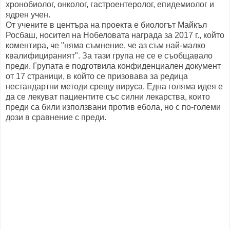
хронобиолог, онколог, гастроентеролог, епидемиолог и
ядрен учен.
От учените в центъра на проекта е биологът Майкъл
Росбаш, носител на Нобеловата награда за 2017 г., който
коментира, че "няма съмнение, че аз съм най-малко
квалифицираният". За тази група не се е съобщавало
преди. Групата е подготвила конфиденциален документ
от 17 страници, в който се призовава за редица
нестандартни методи срещу вируса. Една голяма идея е
да се лекуват пациентите със силни лекарства, които
преди са били използвани против ебола, но с по-големи
дози в сравнение с преди.