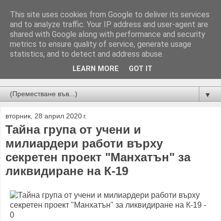
This site uses cookies from Google to deliver its services
and to analyze traffic. Your IP address and user-agent are
shared with Google along with performance and security
metrics to ensure quality of service, generate usage
statistics, and to detect and address abuse.
LEARN MORE
GOT IT
Новини от Бургас, страната и света!
▼
вторник, 28 април 2020 г.
Тайна група от учени и
милиардери работи върху
секретен проект "Манхатън" за
ликвидиране на К-19