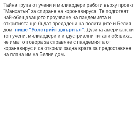
Тайна група от учени и милиардери работи върху проект
"Манхатън" за спиране на коронавируса. Те подготвят
най-обещаващото проучване на пандемията и
откритията ще бъдат предадени на политиците и Белия
дом,
пише "Уолстрийт джърнъл"
. Дузина американски
топ учени, милиардери и индустриални титани обявиха,
че имат отговора за справяне с пандемията от
коранавирус и са открили задна врата за предоставяне
на плана им на Белия дом.