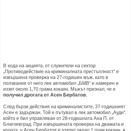
В хода на акцията, от служители на сектор
„Противодействие на криминалната престъплност“ е
извършена проверка на 27-годишен мъж, като в
ползвания от него лек автомобил „БМВ“ е намерен и
иззет около 1,70 грама кокаин. Мъжът признал, че е
получил дрогата от Асен Бербатов
.
След бързи действия на криминалистите, 37-годишният
Асен е задържан. Той е пътувал в лек автомобил „Ауди“,
който е бил управляван от 28-годишната Ана П. от
Благоевград. При извършената проверка на двамата и
колата, у Асен Бербатов е открит около 1 грам кокаин, в