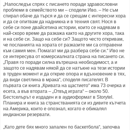
„Напоследък спрях с писането поради здравословни
проблеми в семейството ми – сподели Иво. – Не съм
спирал обаче да търся и да се срещам с интересни хора
и да се опитвам да надникна и в техния свят. Нося в
себе си поне двайсетина истории, които се надявам в
най-скоро време да разкажа както на другите хора, така
и на себе си. Защо на себе си? Защото често откривам,
че посланията на хората от разказите ми са отправени
към самия мен. Помагат ми да разбера себе си.“ Иво не
се интересува от комерсиалната страна на писането си.
„Правя го поради силна вътрешна необходимост, а и
защото се надявам някой да се натъкне на тези истории
в труден момент и да открие опора и вдъхновение в тях,
да види светлина в мрака“, споделя писателят. В
първата си книга „Кривата на щастието“ има 73 очерка и
есета, а във втората – „Отвъд играта“ – около 50.
Бестселърът е издаден и в аудиоформат в Storytel.
Планира и книга за странстванията си из дивите кътчета
на Америка, които е опознал, когато е обикалял
индиански резервати.
„Като дете бях много запален по баскетбола“, започва