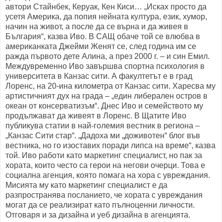
автори Стайнбек, Керуак, Кен Киси… „Исках просто да
усетя Америка, да попия нейната култура, език, хумор,
начин на живот, а после да се върна и да живея в
България“, казва Иво. В САЩ обаче той се влюбва в
американката Джейми Женят се, след година им се
ражда първото дете Алина, а през 2000 г. – и син Емил.
Междувременно Иво завършва спортна психология в
университета в Канзас сити. А факултетът е в град
Лоренс, на 20-ина километра от Канзас сити. Харесва му
артистичният дух на града – „един либерален остров в
океан от консерватизъм“. Днес Иво и семейството му
продължават да живеят в Лоренс. В Щатите Иво
публикува статии в най-големия вестник в региона –
„Канзас Сити стар“. „Дадоха ми „доживотен“ блог във
вестника, но го изоставих поради липса на време“, казва
той. Иво работи като маркетинг специалист, но пак за
хората, които често са герои на негови очерци. Това е
социална агенция, която помага на хора с увреждания.
Мисията му като маркетинг специалист е да
разпространява посланието, че хората с увреждания
могат да се реализират като пълноценни личности.
Отговаря и за дизайна и уеб дизайна в агенцията.