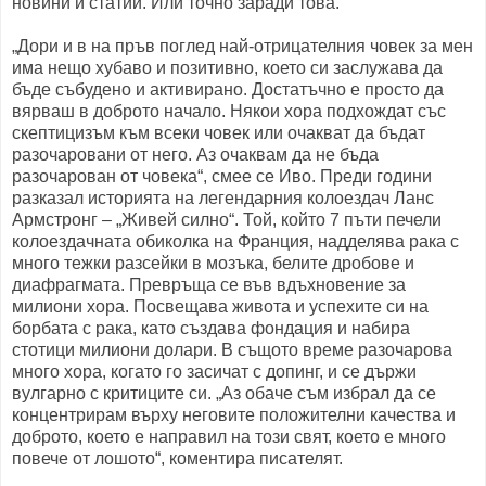
новини и статии. Или точно заради това.
„Дори и в на пръв поглед най-отрицателния човек за мен
има нещо хубаво и позитивно, което си заслужава да
бъде събудено и активирано. Достатъчно е просто да
вярваш в доброто начало. Някои хора подхождат със
скептицизъм към всеки човек или очакват да бъдат
разочаровани от него. Аз очаквам да не бъда
разочарован от човека“, смее се Иво. Преди години
разказал историята на легендарния колоездач Ланс
Армстронг – „Живей силно“. Той, който 7 пъти печели
колоездачната обиколка на Франция, надделява рака с
много тежки разсейки в мозъка, белите дробове и
диафрагмата. Превръща се във вдъхновение за
милиони хора. Посвещава живота и успехите си на
борбата с рака, като създава фондация и набира
стотици милиони долари. В същото време разочарова
много хора, когато го засичат с допинг, и се държи
вулгарно с критиците си. „Аз обаче съм избрал да се
концентрирам върху неговите положителни качества и
доброто, което е направил на този свят, което е много
повече от лошото“, коментира писателят.