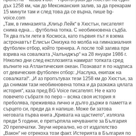
дъх 1258 км, чак до Мексиканския залив, за да прекарам
15 минути там и след това да се върна, пише bg-
voice.com
„Там, в гимназията „Клиър Лейк“ в Хюстън, писателят
снима една… футболна топка. С необикновена съдба.
Тя два пъти лети в Космоса, като първия път я взема
астронавтът Елисън Онизука по молба на гимназиалния
футболен отбор, който тренира. А после той загива при
взрива на совалката „Чалънджър“ на 28 януари 1986 г.
Няколко дни след експлозията намират топката сред
вълните на Атлантическия океан. Познават я по надписа
от девическия футболен отбор: „Наслука, екипаж на
совалката!“. „И аз пропътувах тези 1258 км до Хюстън, за
да снимам тази необикновена топка и да разкажа цялата
история“, каза пред BG Voice писателят. Не е като
повечето събратя по перо – всяка своя история я
преболява, преживява лично и дълго държи в паметта и
сърцето си, преди да я напише. Може би затова
неговата първа книга „Кривата на щастието“, излязла
преди 5 години, е претърпяла нечуваните за България
20 препечатки. Звучи нереално, но от издателство
„Вакон“ не отрекоха този факт. Истерията в България по