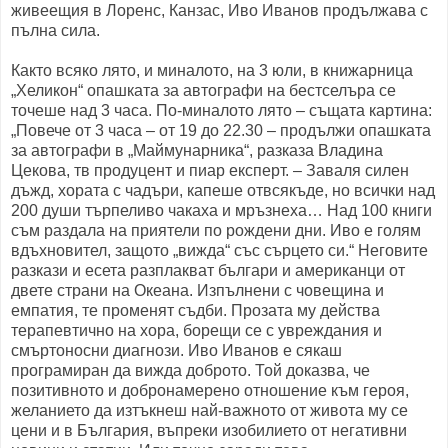
живеещия в Лоренс, Канзас, Иво Иванов продължава с
пълна сила.
Както всяко лято, и миналото, на 3 юли, в книжарница
„Хеликон“ опашката за автографи на бестселъра се
точеше над 3 часа. По-миналото лято – същата картина:
„Повече от 3 часа – от 19 до 22.30 – продължи опашката
за автографи в „Маймунарника“, разказа Владина
Цекова, тв продуцент и пиар експерт. – Заваля силен
дъжд, хората с чадъри, капеше отвсякъде, но всички над
200 души търпеливо чакаха и мръзнеха… Над 100 книги
съм раздала на приятели по рождени дни. Иво е голям
вдъхновител, защото „вижда“ със сърцето си.“ Неговите
разкази и есета разплакват българи и американци от
двете страни на Океана. Изпълнени с човещина и
емпатия, те променят съдби. Прозата му действа
терапевтично на хора, борещи се с увреждания и
смъртоносни диагнози. Иво Иванов е сякаш
програмиран да вижда доброто. Той доказва, че
позитивното и добронамерено отношение към героя,
желанието да изтъкнеш най-важното от живота му се
цени и в България, въпреки изобилието от негативни