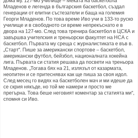
дома му. 127-мо училище – Меката на баскетбола
Младенов е легенда в българския баскетбол, създал
генерации от елитни състезатели и баща на големия
Георги Младенов. По това време Иво учи в 133-то руско
училище и в свободното си време непрекъснато е в
двора на 127-мо. След това тренира баскетбол в ЦСКА и
завършва учителския и треньорски факултет на НСА с
баскетбол. Първата му среща с журналистиката е във в.
„Старт“. Пише за американски спортове – баскетбол,
американски футбол, бейзбол, националната хокейна
лига. Първата си статия решава да посвети на треньора
Младенов. „Тогава бях на 21, излязъл от казармата,
неопитен и се притеснявах как ще пиша за своя идол.
След месец го видях на баскетболен мач и ми идеше да
се скрия някъде, но той ме намери и просто ме
прегърна. Това беше неговият коментар за статията ми“,
спомня си Иво.