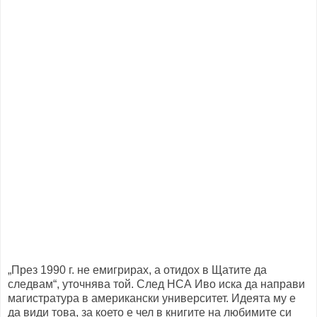
„През 1990 г. не емигрирах, а отидох в Щатите да
следвам“, уточнява той. След НСА Иво иска да направи
магистратура в американски университет. Идеята му е
да види това, за което е чел в книгите на любимите си