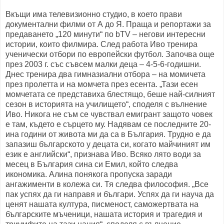
Вкъщи има телевизионно студио, в което прави
документални филми от А до Я. Праща и репортажи за
предаването „120 минути“ по bTV – негови интересни
истории, които филмира. След работа Иво тренира
ученически отбори по европейски футбол. Започва още
през 2003 г. със съвсем малки деца – 4-5-6-годишни.
Днес тренира два гимназиални отбора – на момичета
през пролетта и на момчета през есента. „Тази есен
момчетата се представиха блестящо, беше най-силният
сезон в историята на училището“, споделя с вълнение
Иво. Никога не съм се чувствал емигрант защото човек
е там, където е сърцето му. Надявам се последните 20-
ина години от живота ми да са в България. Трудно е да
запазиш българското у децата си, когато майчиният им
език е английски“, признава Иво. Всяко лято води за
месец в България сина си Емил, който следва
икономика. Алина понякога пропуска заради
ангажименти в колежа си. Тя следва философия. „Все
пак успях да ги направя и българи. Успях да ги науча да
ценят нашата култура, писменост, саможертвата на
българските мъченици, нашата история и трагедия и