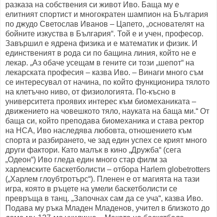
разказа на собствения си живот Иво. Баща му е
елитният спортист и многократен шампион на България
по джудо Светослав Иванов – Цапето, „основателят на
бойните изкуства в България“. Той е и учен, професор.
Завършил е ядрена физика и е математик и физик. И
единственият в рода си по бащина линия, който не е
лекар. „Аз обаче усещам в гените си този „шепот“ на
лекарската професия – казва Иво. – Винаги много съм
се интересувал от начина, по който функционира тялото
на клетъчно ниво, от физиологията. По-късно в
университета проявих интерес към биомеханиката –
движението на човешкото тяло, науката на баща ми.“ От
баща си, който преподава биомеханика и става ректор
на НСА, Иво наследява любовта, отношението към
спорта и разбирането, че зад един успех се крият много
други фактори. Като малък в кино „Дружба“ (сега
„Одеон“) Иво гледа един много стар филм за
харлемските баскетболисти – отбора Harlem globetrotters
(„Харлем глоубтротърс“). Пленен е от магията на тази
игра, която в ръцете на умели баскетболисти се
превръща в танц. „Започнах сам да се уча“, казва Иво.
Подава му ръка Младен Младенов, учител в близкото до