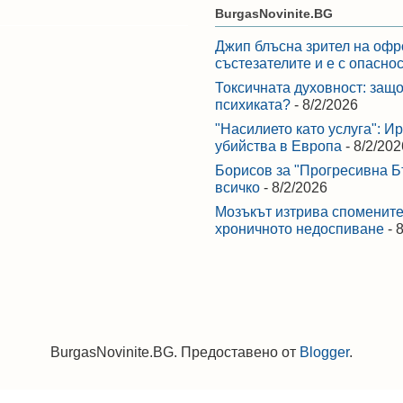
BurgasNovinite.BG
Джип блъсна зрител на офр
състезателите и е с опасно
Токсичната духовност: защо
психиката?
- 8/2/2026
"Насилието като услуга": И
убийства в Европа
- 8/2/202
Борисов за "Прогресивна Бъ
всичко
- 8/2/2026
Мозъкът изтрива спомените,
хроничното недоспиване
- 
BurgasNovinite.BG. Предоставено от
Blogger
.