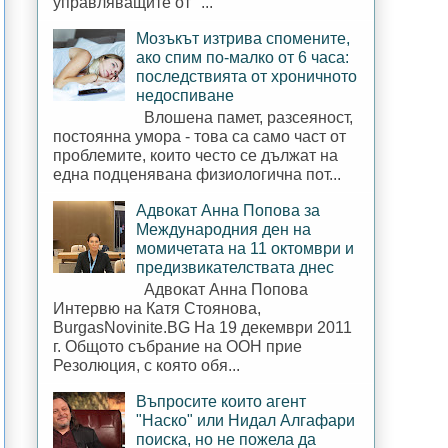
управляващите от "...
Мозъкът изтрива спомените,
ако спим по-малко от 6 часа:
последствията от хроничното
недоспиване
Влошена памет, разсеяност,
постоянна умора - това са само част от
проблемите, които често се дължат на
една подценявана физиологична пот...
Адвокат Анна Попова за
Международния ден на
момичетата на 11 октомври и
предизвикателствата днес
Адвокат Анна Попова
Интервю на Катя Стоянова,
BurgasNovinite.BG На 19 декември 2011
г. Общото събрание на ООН прие
Резолюция, с която обя...
Въпросите които агент
"Наско" или Нидал Алгафари
поиска, но не пожела да