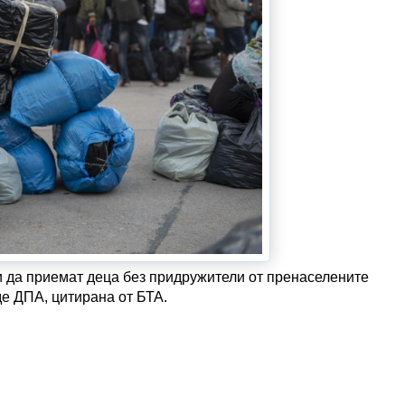
и да приемат деца без придружители от пренаселените
де ДПА, цитирана от БТА.