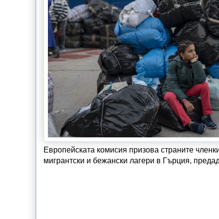
Европейската комисия призова страните членк
мигрантски и бежански лагери в Гърция, преда