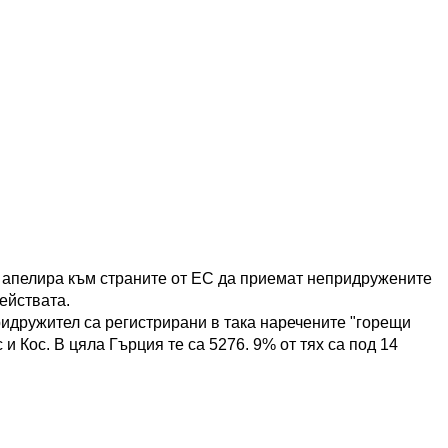
апелира към страните от ЕС да приемат непридружените
ействата.
идружител са регистрирани в така наречените "горещи
 и Кос. В цяла Гърция те са 5276. 9% от тях са под 14