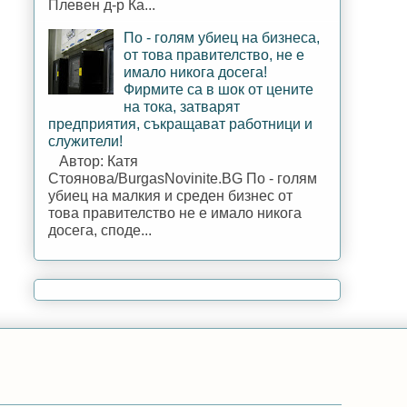
Плевен д-р Ка...
По - голям убиец на бизнеса,
от това правителство, не е
имало никога досега!
Фирмите са в шок от цените
на тока, затварят
предприятия, съкращават работници и
служители!
Автор: Катя
Стоянова/BurgasNovinite.BG По - голям
убиец на малкия и среден бизнес от
това правителство не е имало никога
досега, споде...