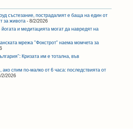
оуд състезание, пострадалият е баща на един от
ст за живота
- 8/2/2026
 йогата и медитацията могат да навредят на
ранската мрежа "Фокстрот" наема момчета за
6
лгария": Кризата им е тотална, във
 ако спим по-малко от 6 часа: последствията от
8/2/2026