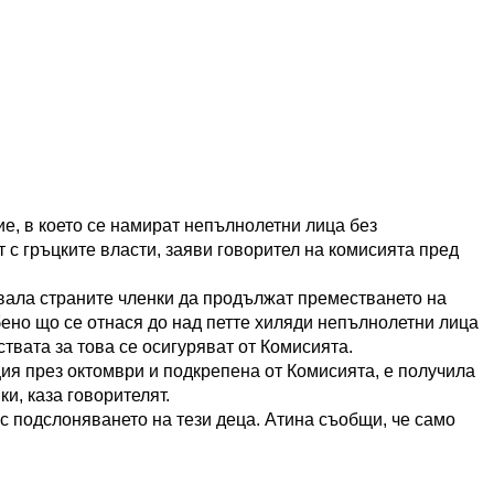
е, в което се намират непълнолетни лица без
т с гръцките власти, заяви говорител на комисията пред
вала страните членки да продължат преместването на
ено що се отнася до над петте хиляди непълнолетни лица
ствата за това се осигуряват от Комисията.
ия през октомври и подкрепена от Комисията, е получила
и, каза говорителят.
с подслоняването на тези деца. Атина съобщи, че само