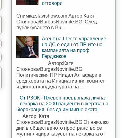
отговори
Снимка:slavishow.com Автор Катя
Стоянова/BurgasNovinite.BG След
публикуването в Bu...
Агент на Шесто управление
на ДС е един от ПР-ите на
кампанията на проф.
Герджиков
Автор:Катя
Стоянова/BurgasNovinite.BG
Политическия ПР Нидал Алгафари е
сред хората на Инициативния комитет
издигнал кандидатурата на ...
От РЗОК - Плевен превърнаха лична
лекарка на 2000 пациенти в жертва на
бюрокрация, без да им мигне окото!
Автор: Катя
Стоянова/BurgasNovinite.BG От няколко
дни в общественото пространство се
мултиплицира казусът на лекарката от