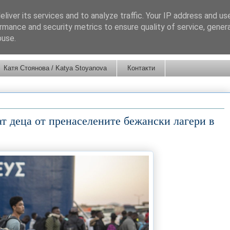
liver its services and to analyze traffic. Your IP address and us
rmance and security metrics to ensure quality of service, gene
buse.
Катя Стоянова / Katya Stoyanova
Контакти
т деца от пренаселените бежански лагери в