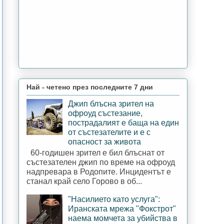
Най - четено през последните 7 дни
Джип блъсна зрител на
офроуд състезание,
пострадалият е баща на един
от състезателите и е с
опасност за живота
60-годишен зрител е бил блъснат от
състезателен джип по време на офроуд
надпревара в Родопите. Инцидентът е
станал край село Горово в об...
"Насилието като услуга":
Иранската мрежа "Фокстрот"
наема момчета за убийства в