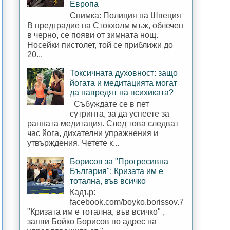
Европа
Снимка: Полиция на Швеция
В предградие на Стокхолм мъж, облечен
в черно, се появи от зимната нощ.
Носейки пистолет, той се приближи до
20...
Токсичната духовност: защо
йогата и медитацията могат
да навредят на психиката?
Събуждате се в пет
сутринта, за да успеете за
ранната медитация. След това следват
час йога, дихателни упражнения и
утвърждения. Четете к...
Борисов за "Прогресивна
България": Кризата им е
тотална, във всичко
Кадър:
facebook.com/boyko.borissov.7
"Кризата им е тотална, във всичко" ,
заяви Бойко Борисов по адрес на