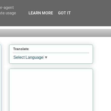
er-agent
rate usage
LEARN MORE
GOT IT
Translate
Select Language
▼