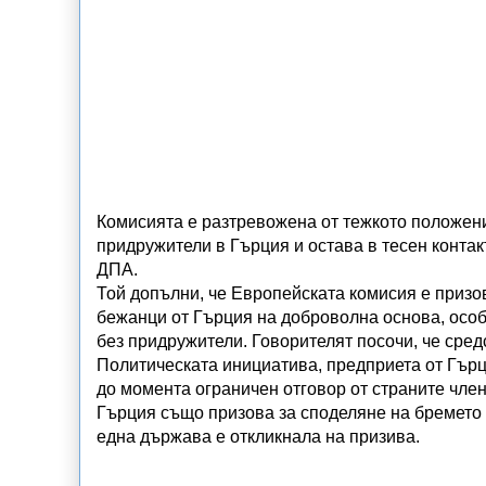
Комисията е разтревожена от тежкото положени
придружители в Гърция и остава в тесен контак
ДПА.
Той допълни, че Европейската комисия е призо
бежанци от Гърция на доброволна основа, особ
без придружители. Говорителят посочи, че сред
Политическата инициатива, предприета от Гърц
до момента ограничен отговор от страните членк
Гърция също призова за споделяне на бремето 
една държава е откликнала на призива.