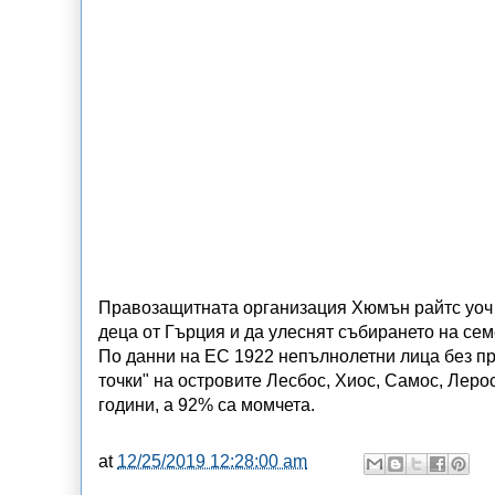
Правозащитната организация Хюмън райтс уоч 
деца от Гърция и да улеснят събирането на сем
По данни на ЕС 1922 непълнолетни лица без пр
точки" на островите Лесбос, Хиос, Самос, Лерос
години, а 92% са момчета.
at
12/25/2019 12:28:00 am