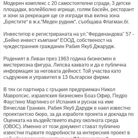
Модерен комплекс с 20 самостоятелни сгради, 3 детски
площадки, волейболно игрище, голям басейн, ресторант
и зони за рекреация ще се изгради във вилна зона
„Брястите“ в ж.к.“Меден рудник“, съобщава Флагман.бг.
Инвеститор е регистрираната на ул."Фердинандова" 57 -
„Бейно инвест къмпани“ ЕООД, собственост на
чуждестранния гражданин Рабия Якуб Джарудж.
Роденият в Ливан през 1963 година бизнесмен е
мистериозна фигура. Липсва каквато и да е публична
информация за неговата дейност. Той участва като
съдружник и управител в 13 български фирми.
В тях си партнира с гръцкия предприемач Никол
Мавропсис, израелския бизнесмен Боаз Офир, Педро
Фаустино Мартинез от Испания и руснак на име
Вячеслав Гранкин. Рабия Якуб Дарудж е наел известно
проектантско бюро, за да изработи проекта и доклада по
Оценката на въздействието върху околната среда
(ОВОС). Именно от този документ стават публично
известни първите подробности за интересния проект в