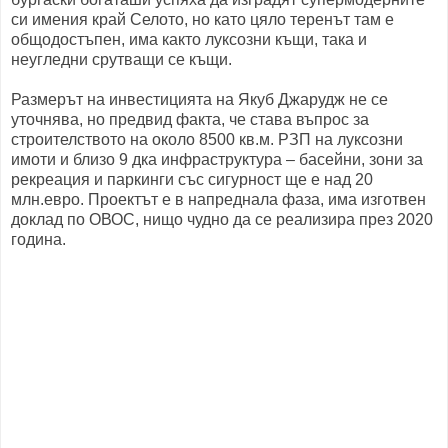
си имения край Селото, но като цяло теренът там е
общодостъпен, има както луксозни къщи, така и
неугледни срутващи се къщи.
Размерът на инвестицията на Якуб Джарудж не се
уточнява, но предвид факта, че става въпрос за
строителството на около 8500 кв.м. РЗП на луксозни
имоти и близо 9 дка инфраструктура – басейни, зони за
рекреация и паркинги със сигурност ще е над 20
млн.евро. Проектът е в напреднала фаза, има изготвен
доклад по ОВОС, нищо чудно да се реализира през 2020
година.