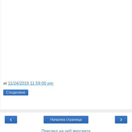
at
11/24/2019 11:59:00 pm
Споделяне
‹
›
Начална страница
Преглед на уеб версията