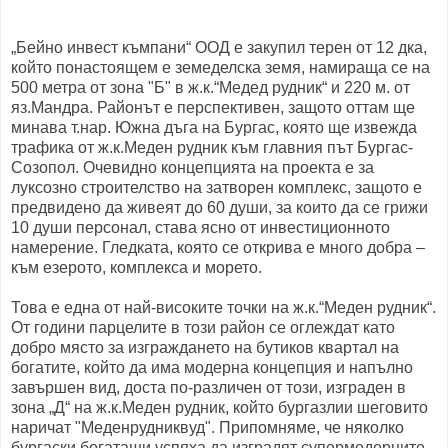
„Бейно инвест къмпани“ ООД е закупил терен от 12 дка,
който понастоящем е земеделска земя, намираща се на
500 метра от зона "Б" в ж.к.“Медед рудник“ и 220 м. от
яз.Мандра. Районът е перспективен, защото оттам ще
минава т.нар. Южна дъга на Бургас, която ще извежда
трафика от ж.к.Меден рудник към главния път Бургас-
Созопол. Очевидно концепцията на проекта е за
луксозно строителство на затворен комплекс, защото е
предвидено да живеят до 60 души, за които да се грижи
10 души персонал, става ясно от инвестиционното
намерение. Гледката, която се открива е много добра –
към езерото, комплекса и морето.
Това е една от най-високите точки на ж.к.“Меден рудник“.
От години парцелите в този район се оглеждат като
добро място за изграждането на бутиков квартал на
богатите, който да има модерна концепция и напълно
завършен вид, доста по-различен от този, изграден в
зона „Д“ на ж.к.Меден рудник, който бургазлии шеговито
наричат "Меденрудниквуд". Припомняме, че няколко
бургаски богаташи успяха да изградят супермодерните