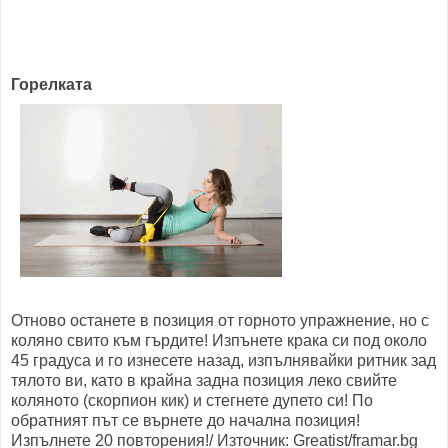
Горелката
Отново останете в позиция от горното упражнение, но с
коляно свито към гърдите! Изпънете крака си под около
45 градуса и го изнесете назад, изпълнявайки ритник зад
тялото ви, като в крайна задна позиция леко свийте
коляното (скорпион кик) и стегнете дупето си! По
обратният път се върнете до начална позиция!
Изпълнете 20 повторения!/ Източник: Greatist/framar.bg