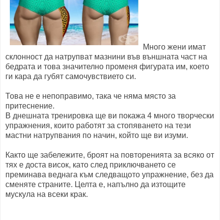
Много жени имат
склонност да натрупват мазнини във външната част на
бедрата и това значително променя фигурата им, което
ги кара да губят самочувствието си.
Това не е непоправимо, така че няма място за
притеснение.
В днешната тренировка ще ви покажа 4 много творчески
упражнения, които работят за стопяването на тези
мастни натрупвания по начин, който ще ви изуми.
Както ще забележите, броят на повторенията за всяко от
тях е доста висок, като след приключването се
преминава веднага към следващото упражнение, без да
сменяте страните. Целта е, напълно да изтощите
мускула на всеки крак.