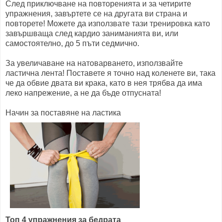
След приключване на повторенията и за четирите
упражнения, завъртете се на другата ви страна и
повторете! Можете да използвате тази тренировка като
завършваща след кардио заниманията ви, или
самостоятелно, до 5 пъти седмично.
За увеличаване на натоварването, използвайте
ластична лента! Поставете я точно над коленете ви, така
че да обвие двата ви крака, като в нея трябва да има
леко напрежение, а не да бъде отпусната!
Начин за поставяне на ластика
Топ 4 упражнения за бедрата