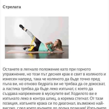
Стрелата
Останете в легнало положение като при горното
упражнение, но този път десния крак е свит в коляното и
изнесен напред, така че коляното да бъде точно пред
пъпа ви, но отново бедрата ви не трябва да се докосват,
а ластика трябва да бъде леко изпънат, с което да
създава напрежение в мускулите ви! Ходилото ви е
изпънато леко в контра шпиц, а корема стегнат. От тази
позиция, изпънете крака си по диагонал, възможно най-
високо, след което върнете до долна позиция! Изпълнете