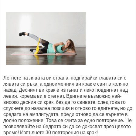
Легнете на лявата ви страна, подпирайки главата си с
лявата си ръка, а едноименния ви крак е свит в коляно
назад! Десният ви крак е изпънат и леко повдигнат над
левия, корема ви е стегнат. Вдигнете възможно най-
високо десния си крак, без да го свивате, след това го
спуснете до начална позиция и отново го вдигнете, но до
средата на амплитудата, преди отново да се върнете в
долно положение! Това се счита за едно повторение. Не
позволявайте на бедрата си да се докосват през цялото
време! Изпълнете 30 повторения на крак!