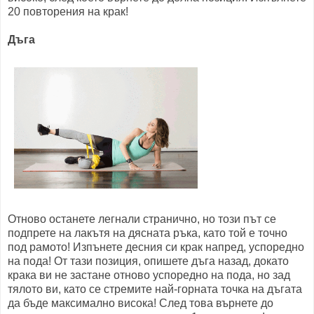
20 повторения на крак!
Дъга
Отново останете легнали странично, но този път се
подпрете на лакътя на дясната ръка, като той е точно
под рамото! Изпънете десния си крак напред, успоредно
на пода! От тази позиция, опишете дъга назад, докато
крака ви не застане отново успоредно на пода, но зад
тялото ви, като се стремите най-горната точка на дъгата
да бъде максимално висока! След това върнете до