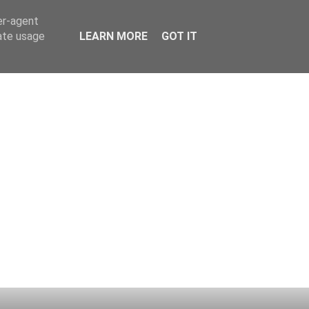
er-agent
rate usage
LEARN MORE
GOT IT