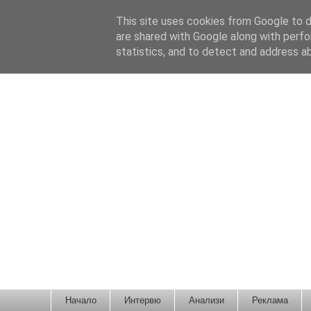
This site uses cookies from Google to de
are shared with Google along with perfo
statistics, and to detect and address a
Новини от Бургас, страната и света!
Начало
Интервю
Анализи
Реклама