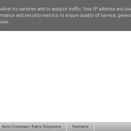
liver its services and to analyze traffic. Your IP address and us
rmance and security metrics to ensure quality of service, gene
buse.
Катя Стоянова / Katya Stoyanova
Контакти