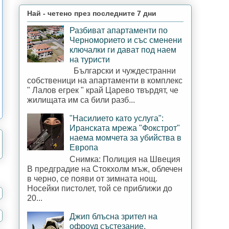
Най - четено през последните 7 дни
Разбиват апартаменти по
Черноморието и със сменени
ключалки ги дават под наем
на туристи
Български и чуждестранни
собственици на апартаменти в комплекс
" Лалов егрек " край Царево твърдят, че
жилищата им са били разб...
"Насилието като услуга":
Иранската мрежа "Фокстрот"
наема момчета за убийства в
Европа
Снимка: Полиция на Швеция
В предградие на Стокхолм мъж, облечен
в черно, се появи от зимната нощ.
Носейки пистолет, той се приближи до
20...
Джип блъсна зрител на
офроуд състезание,