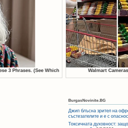
BurgasNovinite.BG
Джип блъсна зрител на офр
състезателите и е с опасно
Токсичната духовност: защо