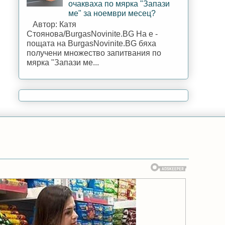
очакваха по мярка "Запази
ме" за ноември месец?
Автор: Катя
Стоянова/BurgasNovinite.BG На е -
пощата на BurgasNovinite.BG бяха
получени множество запитвания по
мярка "Запази ме...