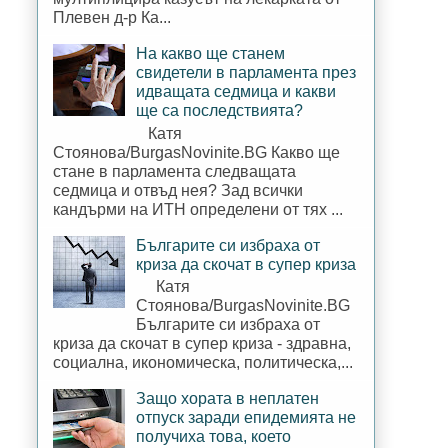
Плевен д-р Ка...
На какво ще станем
свидетели в парламента през
идващата седмица и какви
ще са последствията?
Катя
Стоянова/BurgasNovinite.BG Какво ще
стане в парламента следващата
седмица и отвъд нея? Зад всички
кандърми на ИТН определени от тях ...
Българите си избраха от
криза да скочат в супер криза
Катя
Стоянова/BurgasNovinite.BG
Българите си избраха от
криза да скочат в супер криза - здравна,
социална, икономическа, политическа,...
Защо хората в неплатен
отпуск заради епидемията не
получиха това, което