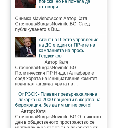
поиска, но не пожела да
отговори
Снимка:slavishow.com Автор Катя
Стоянова/BurgasNovinite.BG След
публикуването в Bu...
Агент на Шесто управление
на ДС е един от ПР-ите на
кампанията на проф.
Герджиков
Автор:Катя
Стоянова/BurgasNovinite.BG
Политическия ПР Нидал Алгафари е
сред хората на Инициативния комитет
издигнал кандидатурата на ...
От РЗОК - Плевен превърнаха лична
лекарка на 2000 пациенти в жертва на
бюрокрация, без да им мигне окото!
Автор: Катя
Стоянова/BurgasNovinite.BG От няколко
дни в общественото пространство се
мултиплицира казусът на лекарката от