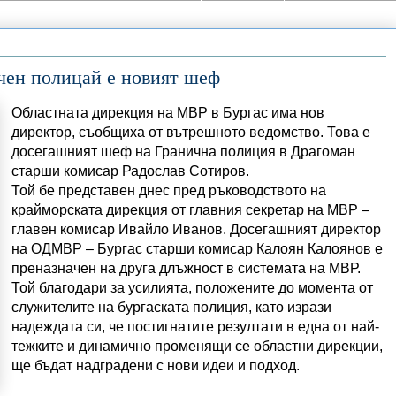
ичен полицай е новият шеф
Областната дирекция на МВР в Бургас има нов
директор, съобщиха от вътрешното ведомство. Това е
досегашният шеф на Гранична полиция в Драгоман
старши комисар Радослав Сотиров.
Той бе представен днес пред ръководството на
крайморската дирекция от главния секретар на МВР –
главен комисар Ивайло Иванов. Досегашният директор
на ОДМВР – Бургас старши комисар Калоян Калоянов е
преназначен на друга длъжност в системата на МВР.
Той благодари за усилията, положените до момента от
служителите на бургаската полиция, като изрази
надеждата си, че постигнатите резултати в една от най-
тежките и динамично променящи се областни дирекции,
ще бъдат надградени с нови идеи и подход.