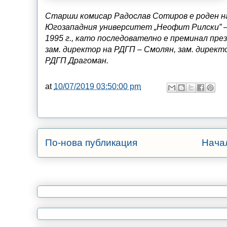
Старши комисар Радослав Сотиров е роден на
Югозападния университет „Неофит Рилски” – 
1995 г., като последователно е преминал пре
зам. директор на РДГП – Смолян, зам. директ
РДГП Драгоман.
at
10/07/2019 03:50:00 pm
По-нова публикация
Нача