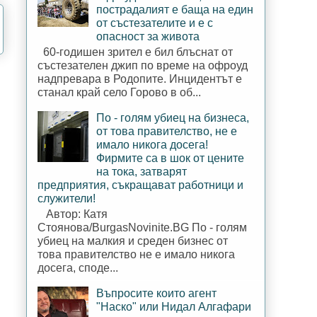
пострадалият е баща на един
от състезателите и е с
опасност за живота
60-годишен зрител е бил блъснат от
състезателен джип по време на офроуд
надпревара в Родопите. Инцидентът е
станал край село Горово в об...
По - голям убиец на бизнеса,
от това правителство, не е
имало никога досега!
Фирмите са в шок от цените
на тока, затварят
предприятия, съкращават работници и
служители!
Автор: Катя
Стоянова/BurgasNovinite.BG По - голям
убиец на малкия и среден бизнес от
това правителство не е имало никога
досега, споде...
Въпросите които агент
"Наско" или Нидал Алгафари