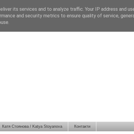
liver its services and to analyze traffic. Your IP address and us
rmance and security metrics to ensure quality of service, gene
buse.
Катя Стоянова / Katya Stoyanova
Контакти