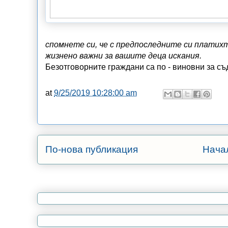
спомнете си, че с предпоследните си платих
жизнено важни за вашите деца искания.
Безотговорните граждани са по - виновни за съ
at
9/25/2019 10:28:00 am
По-нова публикация
Нача