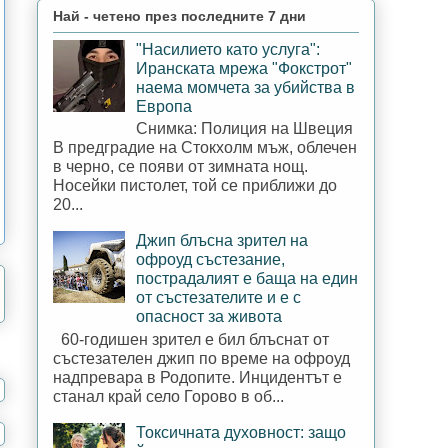
Най - четено през последните 7 дни
"Насилието като услуга":
Иранската мрежа "Фокстрот"
наема момчета за убийства в
Европа
Снимка: Полиция на Швеция
В предградие на Стокхолм мъж, облечен
в черно, се появи от зимната нощ.
Носейки пистолет, той се приближи до
20...
Джип блъсна зрител на
офроуд състезание,
пострадалият е баща на един
от състезателите и е с
опасност за живота
60-годишен зрител е бил блъснат от
състезателен джип по време на офроуд
надпревара в Родопите. Инцидентът е
станал край село Горово в об...
Токсичната духовност: защо