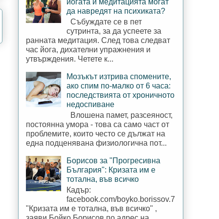
йогата и медитацията могат
да навредят на психиката?
Събуждате се в пет
сутринта, за да успеете за
ранната медитация. След това следват
час йога, дихателни упражнения и
утвърждения. Четете к...
Мозъкът изтрива спомените,
ако спим по-малко от 6 часа:
последствията от хроничното
недоспиване
Влошена памет, разсеяност,
постоянна умора - това са само част от
проблемите, които често се дължат на
една подценявана физиологична пот...
Борисов за "Прогресивна
България": Кризата им е
тотална, във всичко
Кадър:
facebook.com/boyko.borissov.7
"Кризата им е тотална, във всичко" ,
заяви Бойко Борисов по адрес на