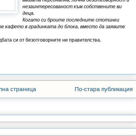
незаинтересованост към собствените ви
деца.
Когато си броите последните стотинки
те кафето в градинката до блока, вместо да заявите
дбата си от безотговорните ни правителства.
лна страница
По-стара публикация