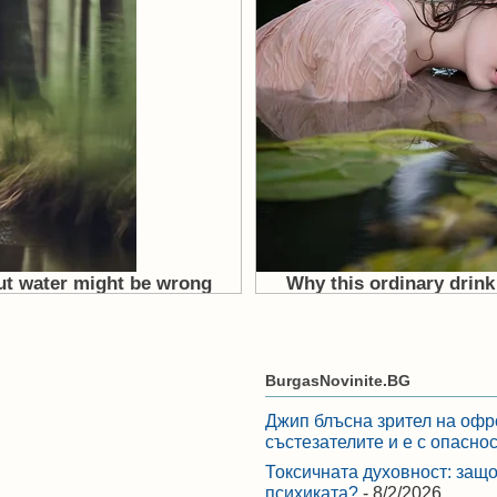
BurgasNovinite.BG
Джип блъсна зрител на офр
състезателите и е с опасно
Токсичната духовност: защо
психиката?
- 8/2/2026