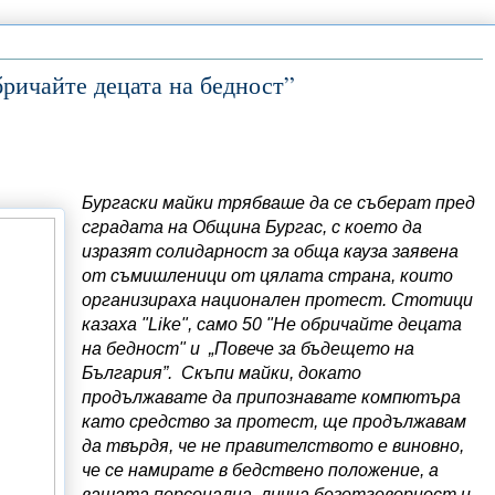
бричайте децата на бедност”
Бургаски майки трябваше да се съберат пред
сградата на Община Бургас, с което да
изразят солидарност за обща кауза заявена
от съмишленици от цялата страна, които
организираха национален протест. Стотици
казаха "Like", само 50 "Не обричайте децата
на бедност" и „Повече за бъдещето на
България”. Скъпи майки, докато
продължавате да припознавате компютъра
като средство за протест, ще продължавам
да твърдя, че не правителството е виновно,
че се намирате в бедствено положение, а
вашата персонална, лична безотговорност и