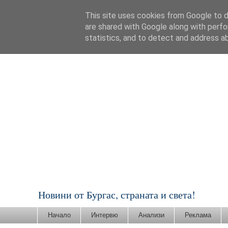
This site uses cookies from Google to de
are shared with Google along with perfo
statistics, and to detect and address a
Новини от Бургас, страната и света!
Начало
Интервю
Анализи
Реклама