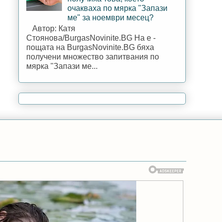
очакваха по мярка "Запази
ме" за ноември месец?
Автор: Катя
Стоянова/BurgasNovinite.BG На е -
пощата на BurgasNovinite.BG бяха
получени множество запитвания по
мярка "Запази ме...