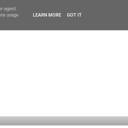
er-agent
rate usage
LEARN MORE
GOT IT