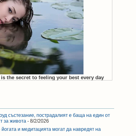
оуд състезание, пострадалият е баща на един от
ст за живота
- 8/2/2026
 йогата и медитацията могат да навредят на