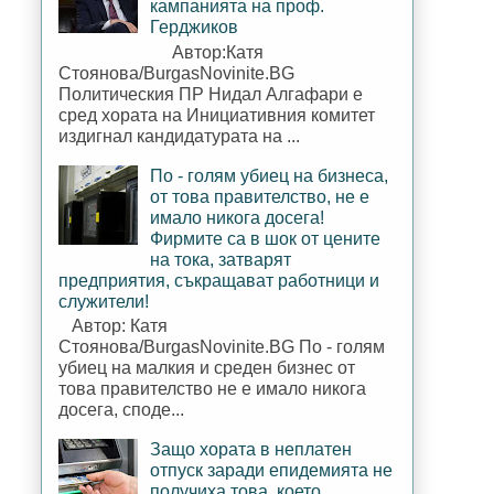
кампанията на проф.
Герджиков
Автор:Катя
Стоянова/BurgasNovinite.BG
Политическия ПР Нидал Алгафари е
сред хората на Инициативния комитет
издигнал кандидатурата на ...
По - голям убиец на бизнеса,
от това правителство, не е
имало никога досега!
Фирмите са в шок от цените
на тока, затварят
предприятия, съкращават работници и
служители!
Автор: Катя
Стоянова/BurgasNovinite.BG По - голям
убиец на малкия и среден бизнес от
това правителство не е имало никога
досега, споде...
Защо хората в неплатен
отпуск заради епидемията не
получиха това, което