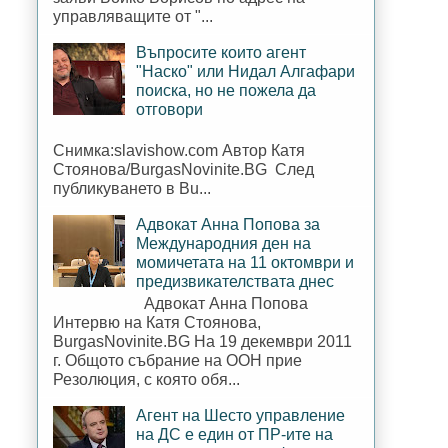
управляващите от "...
Въпросите които агент
"Наско" или Нидал Алгафари
поиска, но не пожела да
отговори
Снимка:slavishow.com Автор Катя
Стоянова/BurgasNovinite.BG След
публикуването в Bu...
Адвокат Анна Попова за
Международния ден на
момичетата на 11 октомври и
предизвикателствата днес
Адвокат Анна Попова
Интервю на Катя Стоянова,
BurgasNovinite.BG На 19 декември 2011
г. Общото събрание на ООН прие
Резолюция, с която обя...
Агент на Шесто управление
на ДС е един от ПР-ите на