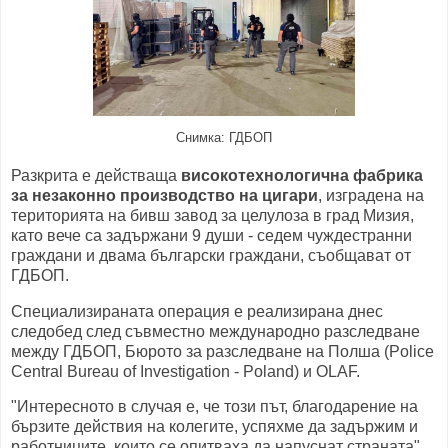
Снимка: ГДБОП
Разкрита е действаща
високотехнологична фабрика
за незаконно производство на цигари
, изградена на
територията на бивш завод за целулоза в град Мизия,
като вече са задържани 9 души - седем чуждестранни
граждани и двама български граждани, съобщават от
ГДБОП.
Специализираната операция е реализирана днес
следобед след съвместно международно разследване
между ГДБОП, Бюрото за разследване на Полша (Police
Central Bureau of Investigation - Poland) и OLAF.
"Интересното в случая е, че този път, благодарение на
бързите действия на колегите, успяхме да задържим и
работниците, които се опитваха да напуснат страната",