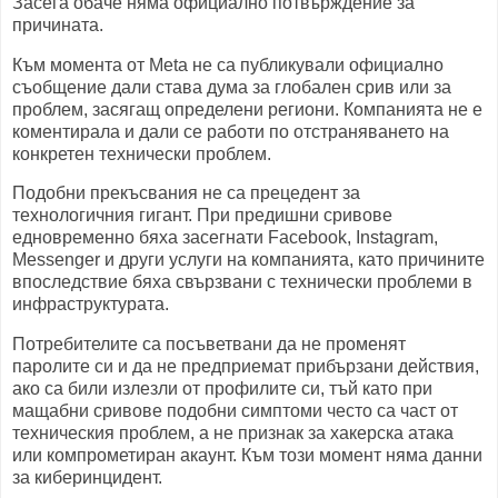
Засега обаче няма официално потвърждение за
причината.
Към момента от Meta не са публикували официално
съобщение дали става дума за глобален срив или за
проблем, засягащ определени региони. Компанията не е
коментирала и дали се работи по отстраняването на
конкретен технически проблем.
Подобни прекъсвания не са прецедент за
технологичния гигант. При предишни сривове
едновременно бяха засегнати Facebook, Instagram,
Messenger и други услуги на компанията, като причините
впоследствие бяха свързвани с технически проблеми в
инфраструктурата.
Потребителите са посъветвани да не променят
паролите си и да не предприемат прибързани действия,
ако са били излезли от профилите си, тъй като при
мащабни сривове подобни симптоми често са част от
техническия проблем, а не признак за хакерска атака
или компрометиран акаунт. Към този момент няма данни
за киберинцидент.