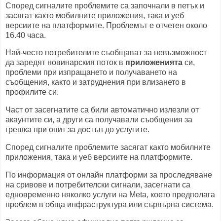
Според сигналите проблемите са започнали в петък и
засягат както мобилните приложения, така и уеб
версиите на платформите. Проблемът е отчетен около
16.40 часа.
Най-често потребителите съобщават за невъзможност
да заредят новинарския поток в
приложенията
си,
проблеми при изпращането и получаването на
съобщения, както и затруднения при влизането в
профилите си.
Част от засегнатите са били автоматично излезли от
акаунтите си, а други са получавали съобщения за
грешка при опит за достъп до услугите.
Според сигналите проблемите засягат както мобилните
приложения, така и уеб версиите на платформите.
По информация от онлайн платформи за проследяване
на сривове и потребителски сигнали, засегнати са
едновременно няколко услуги на Meta, което предполага
проблем в обща инфраструктура или сървърна система.