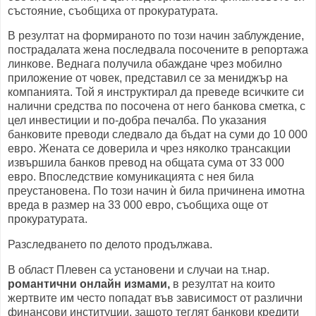
състояние, съобщиха от прокуратурата.
В резултат на формираното по този начин заблуждение,
пострадалата жена последвала посочените в репортажа
линкове. Веднага получила обаждане чрез мобилно
приложение от човек, представил се за мениджър на
компанията. Той я инструктирал да преведе всичките си
налични средства по посочена от него банкова сметка, с
цел инвестиции и по-добра печалба. По указания
банковите преводи следвало да бъдат на суми до 10 000
евро. Жената се доверила и чрез няколко трансакции
извършила банков превод на общата сума от 33 000
евро. Впоследствие комуникацията с нея била
преустановена. По този начин ѝ била причинена имотна
вреда в размер на 33 000 евро, съобщиха още от
прокуратурата.
Разследването по делото продължава.
В област Плевен са установени и случаи на т.нар.
романтични онлайн измами,
в резултат на които
жертвите им често попадат във зависимост от различни
финансови институции, защото теглят банкови кредити