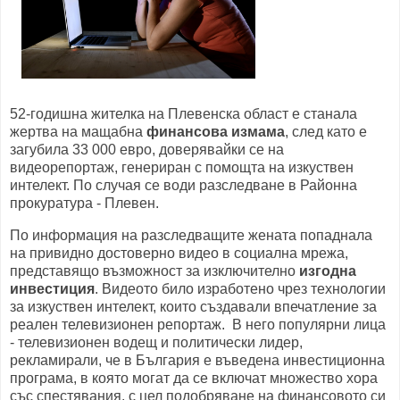
52-годишна жителка на Плевенска област е станала
жертва на мащабна
финансова измама
, след като е
загубила 33 000 евро, доверявайки се на
видеорепортаж, генериран с помощта на изкуствен
интелект. По случая се води разследване в Районна
прокуратура - Плевен.
По информация на разследващите жената попаднала
на привидно достоверно видео в социална мрежа,
представящо възможност за изключително
изгодна
инвестиция
. Видеото било изработено чрез технологии
за изкуствен интелект, които създавали впечатление за
реален телевизионен репортаж. В него популярни лица
- телевизионен водещ и политически лидер,
рекламирали, че в България е въведена инвестиционна
програма, в която могат да се включат множество хора
със спестявания, с цел подобряване на финансовото си