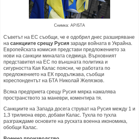
Снимка: AP/БТА
Съветът на ЕС съобщи, че е одобрил днес разширяване
на
санкциите срещу Русия
заради войната в Украйна.
Европейската комисия представи предложението за
нови на санкции миналата седмица. Върховният
представител на ЕС по външната политика и
сигурността Кая Калас поясни, че работата по
предложението на ЕК продължава, съобщи
кореспондентът на БТА Николай Желязков.
Всяка предприета срещу Русия мярка намалява
пространството за маневри, коментира тя.
Санкциите на Запада досега струват на Русия между 1 и
1,3 трилиона евро, добави Калас. Тухла по тухла
разграждаме основите на руската военна икономика,
обобщи Калас.
Военно производство