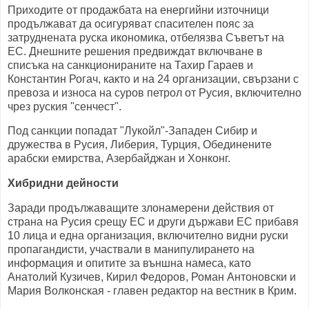
Приходите от продажбата на енергийни източници
продължават да осигуряват спасителен пояс за
затруднената руска икономика, отбелязва Съветът на
ЕС. Днешните решения предвиждат включване в
списъка на санкционираните на Тахир Гараев и
Константин Рогач, както и на 24 организации, свързани с
превоза и износа на суров петрол от Русия, включително
чрез руския "сенчест".
Под санкции попадат "Лукойл"-Западен Сибир и
дружества в Русия, Либерия, Турция, Обединените
арабски емирства, Азербайджан и Хонконг.
Хибридни дейности
Заради продължаващите злонамерени действия от
страна на Русия срещу ЕС и други държави ЕС прибавя
10 лица и една организация, включително видни руски
пропагандисти, участвали в манипулирането на
информация и опитите за външна намеса, като
Анатолий Кузичев, Кирил Федоров, Роман Антоновски и
Мария Волконская - главен редактор на вестник в Крим.