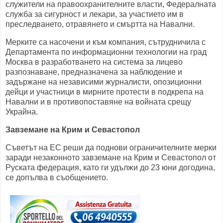
служители на правоохранителните власти, Федералната
служба за сигурност и лекари, за участието им в
преследването, отравянето и смъртта на Навални.
Мерките са насочени и към компания, сътрудничила с
Департамента по информационни технологии на град
Москва в разработването на система за лицево
разпознаване, предназначена за наблюдение и
задържане на независими журналисти, опозиционни
дейци и участници в мирните протести в подкрепа на
Навални и в противопоставяне на войната срещу
Украйна.
Завземане на Крим и Севастопол
Съветът на ЕС реши да поднови ограничителните мерки
заради незаконното завземане на Крим и Севастопол от
Руската федерация, като ги удължи до 23 юни догодина,
се допълва в съобщението.