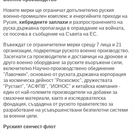
Новите мерки ще ограничат допълнително руския
военно-промишлен комплекс и енергийните приходи на
Русия,
хибридните заплахи
и разпространението на
руска държавна пропаганда в оправдание на войната,
се посочва в съобщение на Съвета на ЕС.
Въвеждат се ограничителни мерки срещу 7 лица и 21
организации, подкрепящи руското военно производство.
Засегнати са производители и доставчици на дронове и
друго военно оборудване за руските въоръжени сили,
включително Научно-производствено обединение
"Лавочкин", основано от руската държавна корпорация
за космическа дейност "Роскосмос", дружествата
"Рустакт", "АСФПВ", "ИОНОС" и китайска компания -
един от най-големите производители на добавки за
смазочни материали, както и изследователска
фондация, създадена от руското правителство за
разработване на усъвършенствани безпилотни системи
за военни цели.
Руският сенчест флот