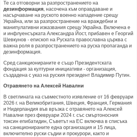
Те са отговорни за разпространението на
дезинформация
, насочена към оправдаване и
насърчаване на руското военно нападение срещу
Украйна, или за разпространение на враждебни и
манипулативни изказвания срещу Украйна. Включена е
и инфлуенсърката Александра Йост, прибавен е Георгий
Шевкунов - епископ на Руската православна църква с
важна роля в разпространението на руска пропаганда и
дезинформация.
Сред санкционираните е също Президентската
фондация за културни инициативи - организация,
създадена с указ на руския президент Владимир Путин.
Отравянето на Алексей Навални
В светлината на съвместното изявление от 16 февруари
2026 г. на Великобритания, Швеция, Франция, Германия
и Нидерландия във връзка с отравянето на Алексей
Навални през февруари 2024 г. със смъртоносния
токсин епибатидин, Съветът на ЕС включва в списъка
на санкционираните една организация и 15 лица,
включително руски съдии и прокурори, както и