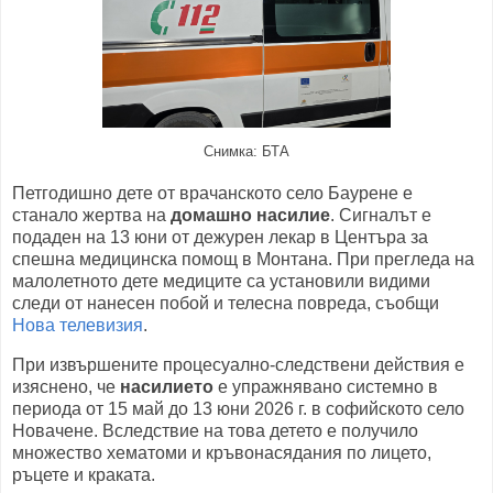
Снимка: БТА
Петгодишно дете от врачанското село Баурене е
станало жертва на
домашно насилие
. Сигналът е
подаден на 13 юни от дежурен лекар в Центъра за
спешна медицинска помощ в Монтана. При прегледа на
малолетното дете медиците са установили видими
следи от нанесен побой и телесна повреда, съобщи
Нова телевизия
.
При извършените процесуално-следствени действия е
изяснено, че
насилието
е упражнявано системно в
периода от 15 май до 13 юни 2026 г. в софийското село
Новачене. Вследствие на това детето е получило
множество хематоми и кръвонасядания по лицето,
ръцете и краката.