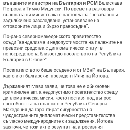
външните министри на България и РСМ
Велислава
Петрова и Тимчо Муцунски. По време на разговора
външната ни министърка е настояла за "незабавно и
задълбочено разследване, установяване на
отговорните лица и бързо правосъдие".
По-рано северномакедонското правителство
осъди "вандализма и недопустимостта на палежите на
превозни средства с дипломатически статут в
непосредствена близост до посолството на Република
България в Скопие".
Посегателството беше осъдено и от МВнР на България,
както и от българския президент Илияна Йотова.
Държавният глава заяви, че това не е обикновен
криминален акт, а недопустимо посегателство срещу
дипломатическа мисия, което поставя под въпрос
способността на властите в Република Северна
Македония да гарантират сигурността на
чуждестранните дипломатически представителства
съгласно международните си задължения. Йотова
заключи, че този акт е резултат на агресивния