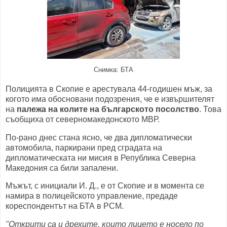
Снимка: БТА
Полицията в Скопие е арестувала 44-годишен мъж, за
когото има обосновани подозрения, че е извършителят
на
палежа на колите на българското посолство
. Това
съобщиха от северномакедонското МВР.
По-рано днес стана ясно, че два дипломатически
автомобила, паркирани пред сградата на
дипломатическата ни мисия в Република Северна
Македония са били запалени.
Мъжът, с инициали И. Д., е от Скопие и в момента се
намира в полицейското управление, предаде
кореспондентът на БТА в РСМ.
"Открити са и дрехите, които лицето е носело по