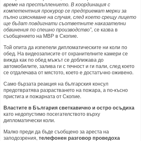
време на престъплението. В координация с
компетентния прокурор се предприемат мерки за
пълно изясняване на случая, след което срещу лицето
ще бъдат повдигнати съответните наказателни
обвинения по спешно производство",
се казва в
съобщението на МВР в Скопие.
Той опита да изпепели дипломатическите ни коли по
обед. На видеозаписите от охранителните камери се
вижда как по обед мъжът се доближава до
автомобилите, залива ги с течност и ги пали, след което
се отдалечава от мястото, което е достатъчно оживено.
Само бързата реакция на българския консул
предотвратява разрастването на пожара, а по-късно
пристига и пожарната от Скопие.
Властите в България светкавично и остро осъдиха
като недопустимо посегателството върху
дипломатически коли.
Малко преди да бъде съобщено за ареста на
заподозрения,
телефонен разговор проведоха