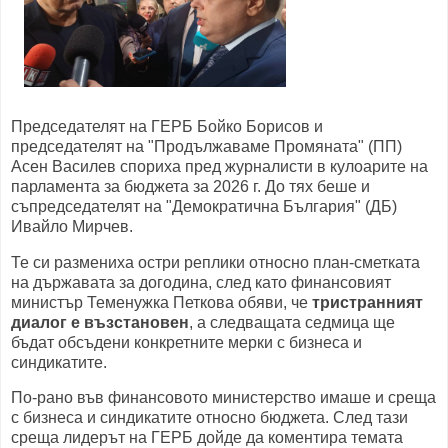
Председателят на ГЕРБ Бойко Борисов и
председателят на "Продължаваме Промяната" (ПП)
Асен Василев спориха пред журналисти в кулоарите на
парламента за бюджета за 2026 г. До тях беше и
съпредседателят на "Демократична България" (ДБ)
Ивайло Мирчев.
Те си размениха остри реплики относно план-сметката
на държавата за догодина, след като финансовият
министър Теменужка Петкова обяви, че
тристранният
диалог е възстановен
, а следващата седмица ще
бъдат обсъдени конкретните мерки с бизнеса и
синдикатите.
По-рано във финансовото министерство имаше и среща
с бизнеса и синдикатите относно бюджета. След тази
среща лидерът на ГЕРБ дойде да коментира темата