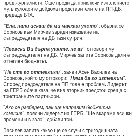
пред журналисти. Още преди да приключи изявлението
му, в кулоарите дойдоха представителите на ПП-ДБ,
предаде БТА.
"Ела, нали искаш да ми мачкаш ухото
", обърна се
Борисов към Мирчев заради изказване на
съпредседателя на ДБ тази сутрин.
"
Пеевски Ви дърпа ушите, не аз
", отговори му
съпредседателят на ДБ. Мирчев запита Борисов дали е
оттеглен бюджетът.
"
Не сте го оттеглили
", заяви Асен Василев на
Борисов, който му отговори: "
Няма да го изтеглим
".
Според председателя на ПП това е проблем. Лидерът
на ГЕРБ обаче каза, че във вторник предстои среща с
тристранните партньори.
"
Ако се разберем, пак ще направим бюджетна
комисия
", поясни лидерът на ГЕРБ. "Ще вкараме всички
промени и в зала", добави той.
Василев запита какво ще се случи с тригодишната