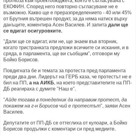
прогноза към проектобюджета, която е съгласувана с
ЕКОФИН. Според него повторно съгласуване не е
възможно. Какво ще е преразпределението - 40 или 45%
от Брутния вътрешен продукт, за да няма натиск върху
данъците, коментира Асен Василев. И запита
дали ще
се вдигат осигуровките.
"Дали ще се вдигат, или не, ще знаем във вторник,
когато тристранката предложи всичките си искания, и в
сряда, в парламента, ще ви съобщим", отговори му
Бойко Борисов.
Повдигната бе и темата за протеста пред парламента
преди два дни. Лидерът на ГЕРБ каза, че протестът не е
бил на ПП,
а на АИКБ
, на което представителите на ПП-
ДБ реагираха с думите "Наш е".
"
Айде тогава в понеделник да направим протест, да
покажем на г-н Борисов чий е протестът
", заяви Асен
Василев.
Депутатите от ПП-ДБ се оттеглиха от кулоари, а Бойко
Борисов продължи с коментари си пред медиите.