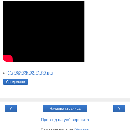
at
11/28/2025 02:21:00 pm
Споделяне
‹
›
Начална страница
Преглед на уеб версията