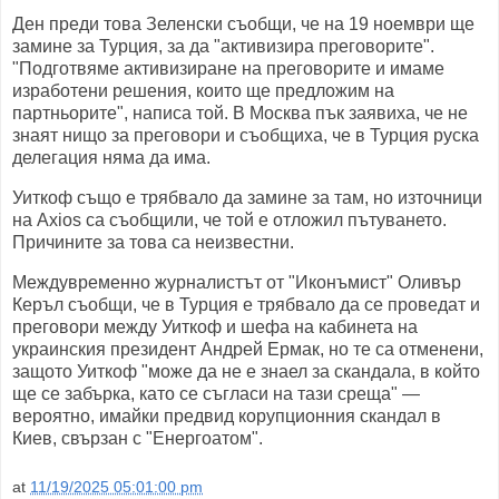
Ден преди това Зеленски съобщи, че на 19 ноември ще
замине за Турция, за да "активизира преговорите".
"Подготвяме активизиране на преговорите и имаме
изработени решения, които ще предложим на
партньорите", написа той. В Москва пък заявиха, че не
знаят нищо за преговори и съобщиха, че в Турция руска
делегация няма да има.
Уиткоф също е трябвало да замине за там, но източници
на Axios са съобщили, че той е отложил пътуването.
Причините за това са неизвестни.
Междувременно журналистът от "Иконъмист" Оливър
Керъл съобщи, че в Турция е трябвало да се проведат и
преговори между Уиткоф и шефа на кабинета на
украинския президент Андрей Ермак, но те са отменени,
защото Уиткоф "може да не е знаел за скандала, в който
ще се забърка, като се съгласи на тази среща" —
вероятно, имайки предвид корупционния скандал в
Киев, свързан с "Енергоатом".
at
11/19/2025 05:01:00 pm