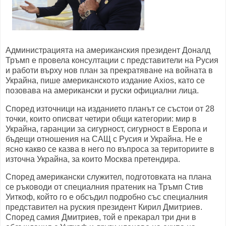
Администрацията на американския президент Доналд
Тръмп е провела консултации с представители на Русия
и работи върху нов план за прекратяване на войната в
Украйна, пише американското издание Axios, като се
позовава на американски и руски официални лица.
Според източници на изданието планът се състои от 28
точки, които описват четири общи категории: мир в
Украйна, гаранции за сигурност, сигурност в Европа и
бъдещи отношения на САЩ с Русия и Украйна. Не е
ясно какво се казва в него по въпроса за териториите в
източна Украйна, за които Москва претендира.
Според американски служител, подготовката на плана
се ръководи от специалния пратеник на Тръмп Стив
Уиткоф, който го е обсъдил подробно със специалния
представител на руския президент Кирил Дмитриев.
Според самия Дмитриев, той е прекарал три дни в