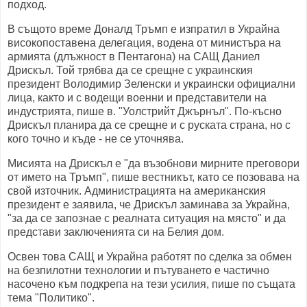
подход.
В същото време Доналд Тръмп е изпратил в Украйна
високопоставена делегация, водена от министъра на
армията (длъжност в Пентагона) на САЩ Даниел
Дрискъл. Той трябва да се срещне с украинския
президент Володимир Зеленски и украински официални
лица, както и с водещи военни и представители на
индустрията, пише в. "Уолстрийт Джърнъл". По-късно
Дрискъл планира да се срещне и с руската страна, но с
кого точно и къде - не се уточнява.
Мисията на Дрискъл е "да възобнови мирните преговори
от името на Тръмп", пише вестникът, като се позовава на
свой източник. Администрацията на американския
президент е заявила, че Дрискъл заминава за Украйна,
"за да се запознае с реалната ситуация на място" и да
представи заключенията си на Белия дом.
Освен това САЩ и Украйна работят по сделка за обмен
на безпилотни технологии и пътуването е частично
насочено към подкрепа на тези усилия, пише по същата
тема "Политико".