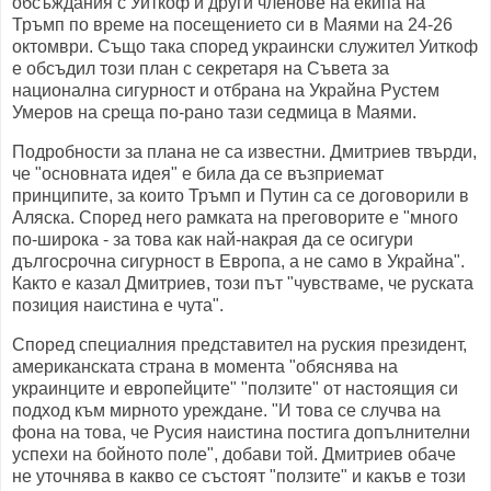
обсъждания с Уиткоф и други членове на екипа на
Тръмп по време на посещението си в Маями на 24-26
октомври. Също така според украински служител Уиткоф
е обсъдил този план с секретаря на Съвета за
национална сигурност и отбрана на Украйна Рустем
Умеров на среща по-рано тази седмица в Маями.
Подробности за плана не са известни. Дмитриев твърди,
че "основната идея" е била да се възприемат
принципите, за които Тръмп и Путин са се договорили в
Аляска. Според него рамката на преговорите е "много
по-широка - за това как най-накрая да се осигури
дългосрочна сигурност в Европа, а не само в Украйна".
Както е казал Дмитриев, този път "чувстваме, че руската
позиция наистина е чута".
Според специалния представител на руския президент,
американската страна в момента "обяснява на
украинците и европейците" "ползите" от настоящия си
подход към мирното уреждане. "И това се случва на
фона на това, че Русия наистина постига допълнителни
успехи на бойното поле", добави той. Дмитриев обаче
не уточнява в какво се състоят "ползите" и какъв е този