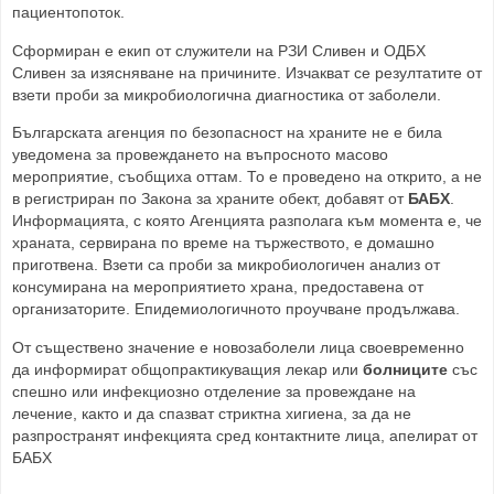
пациентопоток.
Сформиран е екип от служители на РЗИ Сливен и ОДБХ
Сливен за изясняване на причините. Изчакват се резултатите от
взети проби за микробиологична диагностика от заболели.
Българската агенция по безопасност на храните не е била
уведомена за провеждането на въпросното масово
мероприятие, съобщиха оттам. То е проведено на открито, а не
в регистриран по Закона за храните обект, добавят от
БАБХ
.
Информацията, с която Агенцията разполага към момента е, че
храната, сервирана по време на тържеството, е домашно
приготвена. Взети са проби за микробиологичен анализ от
консумирана на мероприятието храна, предоставена от
организаторите. Епидемиологичното проучване продължава.
От съществено значение е новозаболели лица своевременно
да информират общопрактикуващия лекар или
болниците
със
спешно или инфекциозно отделение за провеждане на
лечение, както и да спазват стриктна хигиена, за да не
разпространят инфекцията сред контактните лица, апелират от
БАБХ