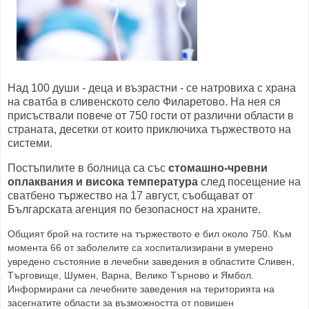
Над 100 души - деца и възрастни - се натровиха с храна
на сватба в сливенското село Филаретово. На нея ся
присъствали повече от 750 гости от различни области в
страната, десетки от които приключиха тържеството на
системи.
Постъпилите в болница са със
стомашно-чревни
оплаквания и висока температура
след посещение на
сватбено тържество на 17 август, съобщават от
Българската агенция по безопасност на храните.
Общият брой на гостите на тържеството е бил около 750. Към
момента 66 от заболелите са хоспитализирани в умерено
увредено състояние в лечебни заведения в областите Сливен,
Търговище, Шумен, Варна, Велико Търново и Ямбол.
Информирани са лечебните заведения на територията на
засегнатите области за възможността от повишен