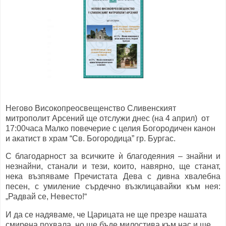
Негово Високопреосвещенство Сливенският
митрополит Арсений ще отслужи днес (нa 4 април) от
17:00часа Малко повечерие с целия Богородичен канон
и акатист в храм “Св. Богородица” гр. Бургас.
С благодарност за всичките ѝ благодеяния – знайни и
незнайни, станали и тези, които, навярно, ще станат,
нека възпяваме Пречистата Дева с дивна хвалебна
песен, с умиление сърдечно възклицавайки към нея:
„Радвай се, Невесто!“
И да се надяваме, че Царицата не ще презре нашата
смирена похвала, но ще бъде милостива към нас и ще