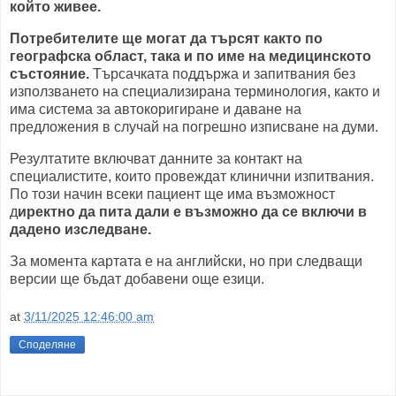
който живее.
Потребителите ще могат да търсят както по
географска област, така и по име на медицинското
състояние.
Търсачката поддържа и запитвания без
използването на специализирана терминология, както и
има система за автокоригиране и даване на
предложения в случай на погрешно изписване на думи.
Резултатите включват данните за контакт на
специалистите, които провеждат клинични изпитвания.
По този начин всеки пациент ще има възможност
д
иректно да пита дали е възможно да се включи в
дадено изследване.
За момента картата е на английски, но при следващи
версии ще бъдат добавени още езици.
at
3/11/2025 12:46:00 am
Споделяне