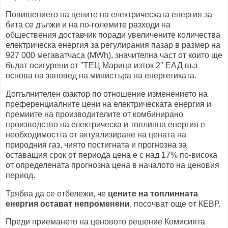
Повишението на цените на електрическата енергия за
бита се дължи и на по-големите разходи на
обществения доставчик поради увеличените количества
електрическа енергия за регулирания пазар в размер на
927 000 мегаватчаса (MWh), значителна част от които ще
бъдат осигурени от "ТЕЦ Марица изток 2" ЕАД въз
основа на заповед на министъра на енергетиката.
Допълнителен фактор по отношение изменението на
преференциалните цени на електрическата енергия и
премиите на производителите от комбинирано
производство на електрическа и топлинна енергия е
необходимостта от актуализиране на цената на
природния газ, чиято постигната и прогнозна за
оставащия срок от периода цена е с над 17% по-висока
от определената прогнозна цена в началото на ценовия
период.
Трябва да се отбележи, че
цените на топлинната
енергия остават непроменени
, посочват още от КЕВР.
Преди приемането на ценовото решение Комисията