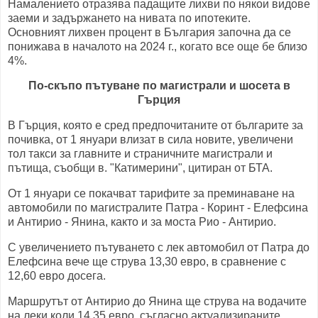
Намалението отразява падащите лихви по някои видове
заеми и задържането на нивата по ипотеките.
Основният лихвен процент в България започна да се
понижава в началото на 2024 г., когато все още бе близо
4%.
По-скъпо пътуване по магистрали и шосета в
Гърция
В Гърция, която е сред предпочитаните от българите за
почивка, от 1 януари влизат в сила новите, увеличени
тол такси за главните и страничните магистрали и
пътища, съобщи в. "Катимерини", цитиран от БТА.
От 1 януари се покачват тарифите за преминаване на
автомобили по магистралите Патра - Коринт - Елефсина
и Антирио - Янина, както и за моста Рио - Антирио.
С увеличението пътуването с лек автомобил от Патра до
Елефсина вече ще струва 13,30 евро, в сравнение с
12,60 евро досега.
Маршрутът от Антирио до Янина ще струва на водачите
на леки коли 14,35 евро, съгласно актуализираните