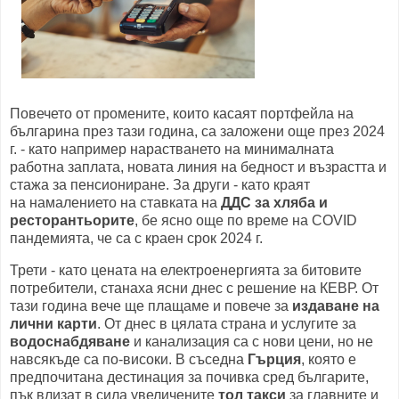
Повечето от промените, които касаят портфейла на
българина през тази година, са заложени още през 2024
г. - като например нарастването на минималната
работна заплата, новата линия на бедност и възрастта и
стажа за пенсиониране. За други - като краят
на намалението на ставката на
ДДС за хляба и
ресторантьорите
, бе ясно още по време на COVID
пандемията, че са с краен срок 2024 г.
Трети - като цената на електроенергията за битовите
потребители, станаха ясни днес с решение на КЕВР. От
тази година вече ще плащаме и повече за
издаване на
лични карти
. От днес в цялата страна и услугите за
водоснабдяване
и канализация са с нови цени, но не
навсякъде са по-високи. В съседна
Гърция
, която е
предпочитана дестинация за почивка сред българите,
пък влизат в сила увеличените
тол такси
за главните и