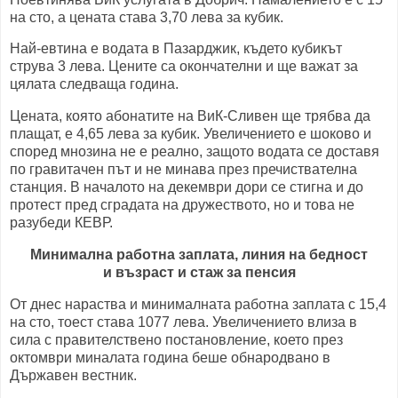
на сто, а цената става 3,70 лева за кубик.
Най-евтина е водата в Пазарджик, където кубикът
струва 3 лева. Цените са окончателни и ще важат за
цялата следваща година.
Цената, която абонатите на ВиК-Сливен ще трябва да
плащат, е 4,65 лева за кубик. Увеличението е шоково и
според мнозина не е реално, защото водата се доставя
по гравитачен път и не минава през пречиствателна
станция. В началото на декември дори се стигна и до
протест пред сградата на дружеството, но и това не
разубеди КЕВР.
Минимална работна заплата, линия на бедност
и възраст и стаж за пенсия
От днес нараства и минималната работна заплата с 15,4
на сто, тоест става 1077 лева. Увеличението влиза в
сила с правителствено постановление, което през
октомври миналата година беше обнародвано в
Държавен вестник.