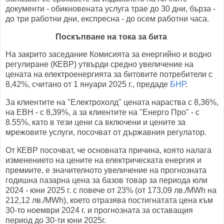
документи - обикновената услуга трае до 30 дни, бърза -
до три работни дни, експресна - до осем работни часа.
Поскъпване на тока за бита
На закрито заседание Комисията за енергийно и водно
регулиране (КЕВР) утвърди средно увеличение на
цената на електроенергията за битовите потребители с
8,42%, считано от 1 януари 2025 г., предаде
БНР
.
За клиентите на "Електрохолд" цената нараства с 8,36%,
на ЕВН - с 8,39%, а за клиентите на "Енерго Про" - с
8.55%, като в тези цени са включени и цените за
мрежовите услуги, посочват от държавния регулатор.
От КЕВР посочват, че основната причина, която налага
изменението на цените на електрическата енергия и
премиите, е значителното увеличение на прогнозната
годишна пазарна цена за базов товар за периода юли
2024 - юни 2025 г. с повече от 23% (от 173,09 лв./MWh на
212,12 лв./MWh), което отразява постигнатата цена към
30-то ноември 2024 г. и прогнозната за оставащия
период до 30-ти юни 2025г.