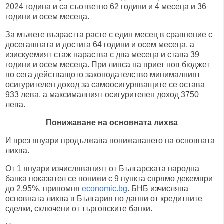
2024 година и са съответно 62 години и 4 месеца и 36
години и осем месеца.
За мъжете възрастта расте с един месец в сравнение с
досегашната и достига 64 години и осем месеца, а
изискуемият стаж нараства с два месеца и става 39
години и осем месеца. При липса на приет нов бюджет
по сега действащото законодателство минималният
осигурителен доход за самоосигуряващите се остава
933 лева, а максималният осигурителен доход 3750
лева.
Понижаване на основната лихва
И през януари продължава понижаването на основната
лихва.
От 1 януари изчисляваният от Българската народна
банка показател се понижи с 9 пункта спрямо декември
до 2.95%, припомня
economic.bg
. БНБ изчислява
основната лихва в България по данни от кредитните
сделки, сключени от търговските банки.