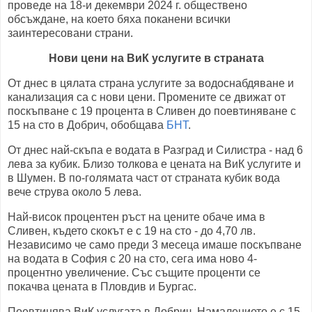
проведе на 18-и декември 2024 г. обществено
обсъждане, на което бяха поканени всички
заинтересовани страни.
Нови цени на ВиК услугите в страната
От днес в цялата страна услугите за водоснабдяване и
канализация са с нови цени. Промените се движат от
поскъпване с 19 процента в Сливен до поевтиняване с
15 на сто в Добрич, обобщава
БНТ
.
От днес най-скъпа е водата в Разград и Силистра - над 6
лева за кубик. Близо толкова е цената на ВиК услугите и
в Шумен. В по-голямата част от страната кубик вода
вече струва около 5 лева.
Най-висок процентен ръст на цените обаче има в
Сливен, където скокът е с 19 на сто - до 4,70 лв.
Независимо че само преди 3 месеца имаше поскъпване
на водата в София с 20 на сто, сега има ново 4-
процентно увеличение. Със същите проценти се
покачва цената в Пловдив и Бургас.
Поевтинява ВиК услугата в Добрич. Намалението е с 15