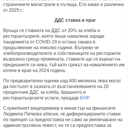
страничните магистрали и пътища. Ето какво е различно
от 2025 г.:
ДДС ставка и праг
Връща се ставката на ДДС от 20% за хляба и
ресторантьорите, която беше намалена заради
пандемията от COVID-19 и остана такава в
продължение на няколко години. Въпреки че
хлебопроизводителите и собствениците на ресторанти
възразиха срещу промяната, ставките ще се върнат на
предишните си нива, тъй като срокът на намалението им
изтече в края на 2024 година.
По предварителни оценки над 400 милиона лева могат
да постъпят в хазната от възстановяването на 20
процентния ДДС за хляба, брашното и
ресторантьорските услуги, предаде
БНР
.
Служебният вицепремиер и министър на финансите
Людмила Петкова обясни, че диференцираните ставки
по принцип са предпоставка не само за увеличаване на
административна тежест, но те са предпоставка за