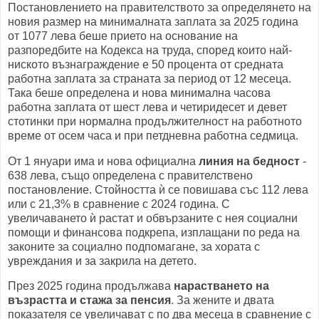
Постановлението на правителството за определянето на
новия размер на минималната заплата за 2025 година
от 1077 лева беше прието на основание на
разпоредбите на Кодекса на труда, според които най-
ниското възнаграждение е 50 процента от средната
работна заплата за страната за период от 12 месеца.
Така беше определена и нова минимална часова
работна заплата от шест лева и четиридесет и девет
стотинки при нормална продължителност на работното
време от осем часа и при петдневна работна седмица.
От 1 януари има и нова официална
линия на бедност
-
638 лева, също определена с правителствено
постановление. Стойността ѝ се повишава със 112 лева
или с 21,3% в сравнение с 2024 година. С
увеличаването ѝ растат и обвързаните с нея социални
помощи и финансова подкрепа, изплащани по реда на
законите за социално подпомагане, за хората с
увреждания и за закрила на детето.
През 2025 година продължава
нарастването на
възрастта и стажа за пенсия
. За жените и двата
показателя се увеличават с по два месеца в сравнение с