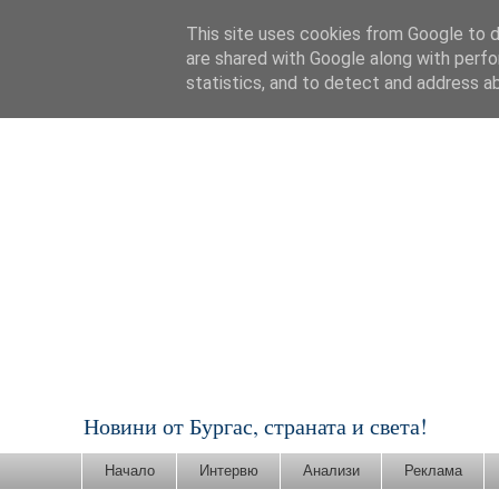
This site uses cookies from Google to de
are shared with Google along with perfo
statistics, and to detect and address a
Новини от Бургас, страната и света!
Начало
Интервю
Анализи
Реклама