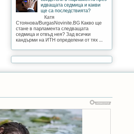
идващата седмица и какви
ще са последствията?
Катя
Стоянова/BurgasNovinite.BG Какво ще
стане в парламента следващата
седмица и отвъд нея? Зад всички
кандърми на ИТН определени от тях ...