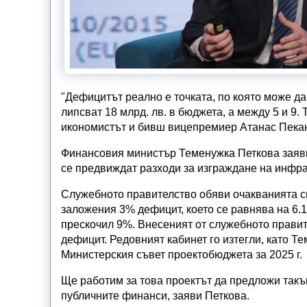
"Дефицитът реално е точката, по която може да
липсват 18 млрд. лв. в бюджета, а между 5 и 9.
икономистът и бивш вицепремиер Атанас Пека
Финансовия министър Теменужка Петкова заяви 
се предвиждат разходи за изграждане на инфра
Служебното правителство обяви очакванията си
заложения 3% дефицит, което се равнява на 6.1
прескочил 9%. Внесеният от служебното прави
дефицит. Редовният кабинет го изтегли, като Т
Министерския съвет проектобюджета за 2025 г.
Ще работим за това проектът да предложи такъв
публичните финанси, заяви Петкова.