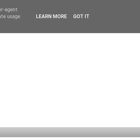
er-agent
rate usage
LEARN MORE
GOT IT