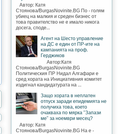
Автор: Катя
Стоянова/BurgasNovinite.BG По - голям
убиец на малкия и среден бизнес от
това правителство не е имало никога
досега, споде...
Агент на Шесто управление
на ДС е един от ПР-ите на
кампанията на проф.
Герджиков
Автор:Катя
Стоянова/BurgasNovinite.BG
Политическия ПР Нидал Алгафари е
сред хората на Инициативния комитет
издигнал кандидатурата на ...
Защо хората в неплатен
отпуск заради епидемията не
получиха това, което
очакваха по мярка "Запази
ме" за ноември месец?
Автор: Катя
Стоянова/BurgasNovinite.BG На е -