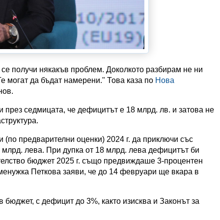
 се получи някакъв проблем. Доколкото разбирам не ни
 Те могат да бъдат намерени." Това каза по
Нова
нов.
през седмицата, че дефицитът е 18 млрд. лв. и затова не
структура.
 (по предварителни оценки) 2024 г. да приключи със
 млрд. лева. При дупка от 18 млрд. лева дефицитът би
телство бюджет 2025 г. също предвиждаше 3-процентен
еменужка Петкова заяви, че до 14 февруари ще вкара в
 бюджет, с дефицит до 3%, както изисква и Законът за