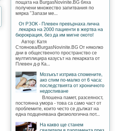
пощата на BurgasNovinite.BG бяха
получени множество запитвания по
мярка "Запази ме...
От РЗОК - Плевен превърнаха лична
лекарка на 2000 пациенти в жертва на
бюрокрация, без да им мигне окото!
Автор: Катя
Стоянова/BurgasNovinite.BG От няколко
дни в общественото пространство се
мултиплицира казусът на лекарката от
Плевен д-р Ка...
Мозъкът изтрива спомените,
ако спим по-малко от 6 часа:
последствията от хроничното
недоспиване
Влошена памет, разсеяност,
постоянна умора - това са само част от
проблемите, които често се дължат на
една подценявана физиологична пот...
На какво ще станем
свидетели в парламента през