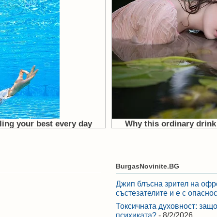
BurgasNovinite.BG
Джип блъсна зрител на офр
състезателите и е с опасно
Токсичната духовност: защо
психиката?
- 8/2/2026