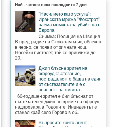
Най - четено през последните 7 дни
"Насилието като услуга":
Иранската мрежа "Фокстрот"
наема момчета за убийства в
Европа
Снимка: Полиция на Швеция
В предградие на Стокхолм мъж, облечен
в черно, се появи от зимната нощ.
Носейки пистолет, той се приближи до
20...
Джип блъсна зрител на
офроуд състезание,
пострадалият е баща на един
от състезателите и е с
опасност за живота
60-годишен зрител е бил блъснат от
състезателен джип по време на офроуд
надпревара в Родопите. Инцидентът е
станал край село Горово в об...
Въпросите които агент