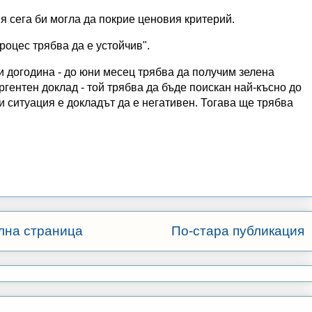
я сега би могла да покрие ценовия критерий.
роцес трябва да е устойчив".
и догодина - до юни месец трябва да получим зелена
ргентен доклад - той трябва да бъде поискан най-късно до
зи ситуация е докладът да е негативен. Тогава ще трябва
лна страница
По-стара публикация