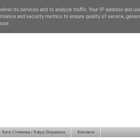
liver its services and to analyze traffic. Your IP address and us
rmance and security metrics to ensure quality of service, gene
buse.
Катя Стоянова / Katya Stoyanova
Контакти