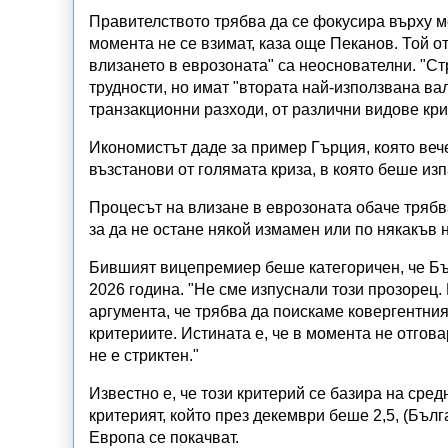
Правителството трябва да се фокусира върху м
момента не се взимат, каза още Пеканов. Той от
влизането в еврозоната" са неоснователни. "Ст
трудности, но имат "втората най-използвана вал
транзакционни разходи, от различни видове кри
Икономистът даде за пример Гърция, която вече
възстанови от голямата криза, в която беше из
Процесът на влизане в еврозоната обаче трябв
за да не остане някой измамен или по някакъв 
Бившият вицепремиер беше категоричен, че Бъл
2026 година. "Не сме изпуснали този прозорец
аргумента, че трябва да поискаме ковергентния
критериите. Истината е, че в момента не отгов
не е стриктен."
Известно е, че този критерий се базира на сре
критерият, който през декември беше 2,5, (Бълга
Европа се покачват.