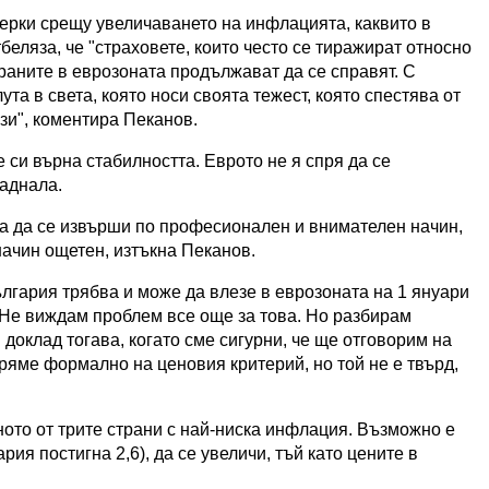
ерки срещу увеличаването на инфлацията, каквито в
беляза, че "страховете, които често се тиражират относно
раните в еврозоната продължават да се справят. С
ута в света, която носи своята тежест, която спестява от
зи", коментира Пеканов.
 си върна стабилността. Еврото не я спря да се
паднала.
а да се извърши по професионален и внимателен начин,
начин ощетен, изтъкна Пеканов.
гария трябва и може да влезе в еврозоната на 1 януари
. Не виждам проблем все още за това. Но разбирам
 доклад тогава, когато сме сигурни, че ще отговорим на
аряме формално на ценовия критерий, но той не е твърд,
дното от трите страни с най-ниска инфлация. Възможно е
рия постигна 2,6), да се увеличи, тъй като цените в