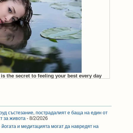
оуд състезание, пострадалият е баща на един от
ст за живота
- 8/2/2026
 йогата и медитацията могат да навредят на