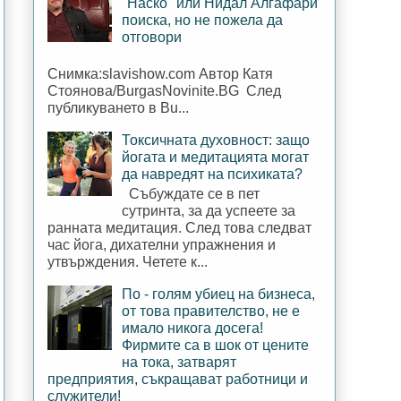
"Наско" или Нидал Алгафари
поиска, но не пожела да
отговори
Снимка:slavishow.com Автор Катя
Стоянова/BurgasNovinite.BG След
публикуването в Bu...
Токсичната духовност: защо
йогата и медитацията могат
да навредят на психиката?
Събуждате се в пет
сутринта, за да успеете за
ранната медитация. След това следват
час йога, дихателни упражнения и
утвърждения. Четете к...
По - голям убиец на бизнеса,
от това правителство, не е
имало никога досега!
Фирмите са в шок от цените
на тока, затварят
предприятия, съкращават работници и
служители!