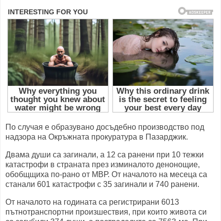
По случая е образувано досъдебно производство под
надзора на Окръжната прокуратура в Пазарджик.
Двама души са загинали, а 12 са ранени при 10 тежки
катастрофи в страната през изминалото денонощие,
обобщщиха по-рано от МВР. От началото на месеца са
станали 601 катастрофи с 35 загинали и 740 ранени.
От началото на годината са регистрирани 6013
пътнотранспортни произшествия, при които живота си