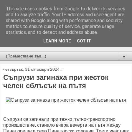
This site uses cookies from Google to deliver its services
and to analyze traffic. Your IP address and user-agent are
shared with Google along with performance and security
metrics to ensure quality of service, generate usage
statistics, and to detect and address abuse.
LEARN MORE
GOT IT
Новини от Бургас, страната и света!
▼
четвъртък, 31 октомври 2024 г.
Съпрузи загинаха при жесток
челен сблъсък на пътя
Съпрузи са загинали при тежко пътно-транспортно
произшествие, станало вчера вечерта на пътя между
Панагюрище и село Панагюрски колонии. Трети участник