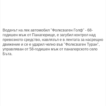
Водачът на лек автомобил "Фолксваген Голф" - 68-
годишен мъж от Панагюрище, е загубил контрол над
превозното средство, навлязъл е в лентата за насрещно
движение и се е ударил челно във "Фолксваген Туран",
управляван от 58-годишен мъж от панагюрското село
Бъта.