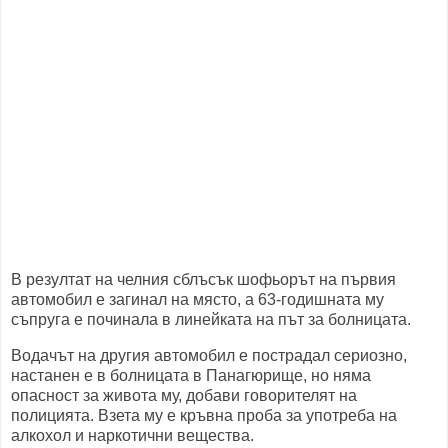
В резултат на челния сблъсък шофьорът на първия
автомобил е загинал на място, а 63-годишната му
съпруга е починала в линейката на път за болницата.
Водачът на другия автомобил е пострадал сериозно,
настанен е в болницата в Панагюрище, но няма
опасност за живота му, добави говорителят на
полицията. Взета му е кръвна проба за употреба на
алкохол и наркотични вещества.