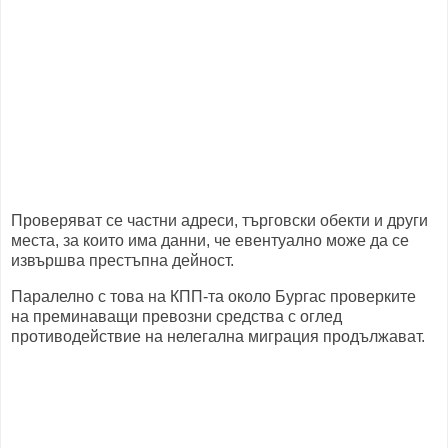
Проверяват се частни адреси, търговски обекти и други
места, за които има данни, че евентуално може да се
извършва престъпна дейност.
Паралелно с това на КПП-та около Бургас проверките
на преминаващи превозни средства с оглед
противодействие на нелегална миграция продължават.