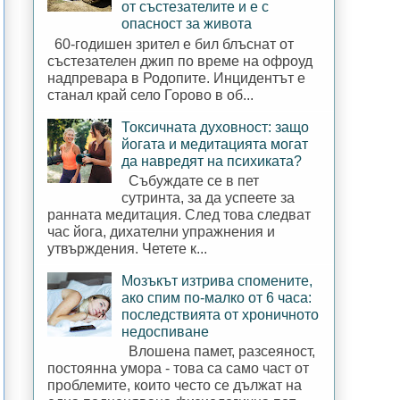
от състезателите и е с
опасност за живота
60-годишен зрител е бил блъснат от
състезателен джип по време на офроуд
надпревара в Родопите. Инцидентът е
станал край село Горово в об...
Токсичната духовност: защо
йогата и медитацията могат
да навредят на психиката?
Събуждате се в пет
сутринта, за да успеете за
ранната медитация. След това следват
час йога, дихателни упражнения и
утвърждения. Четете к...
Мозъкът изтрива спомените,
ако спим по-малко от 6 часа:
последствията от хроничното
недоспиване
Влошена памет, разсеяност,
постоянна умора - това са само част от
проблемите, които често се дължат на