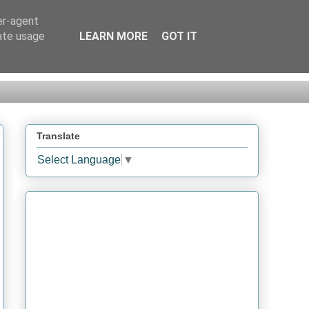
er-agent
rate usage
LEARN MORE
GOT IT
Translate
Select Language
▼