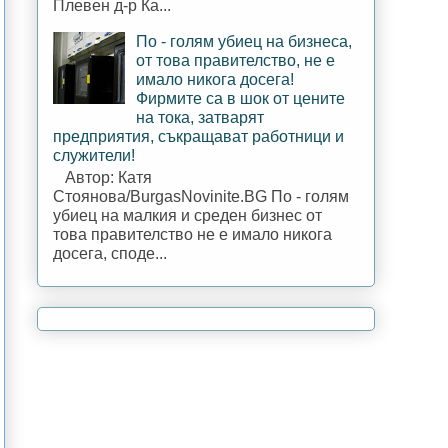
Плевен д-р Ка...
По - голям убиец на бизнеса,
от това правителство, не е
имало никога досега!
Фирмите са в шок от цените
на тока, затварят
предприятия, съкращават работници и
служители!
Автор: Катя
Стоянова/BurgasNovinite.BG По - голям
убиец на малкия и среден бизнес от
това правителство не е имало никога
досега, споде...