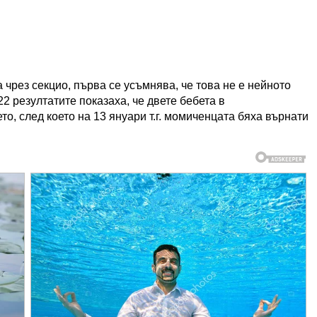
 чрез секцио, първа се усъмнява, че това не е нейното
2 резултатите показаха, че двете бебета в
о, след което на 13 януари т.г. момиченцата бяха върнати