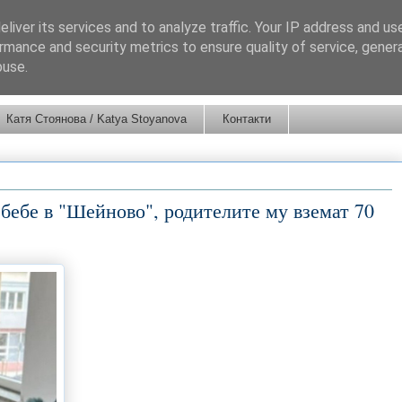
liver its services and to analyze traffic. Your IP address and us
rmance and security metrics to ensure quality of service, gene
buse.
Катя Стоянова / Katya Stoyanova
Контакти
бебе в "Шейново", родителите му вземат 70