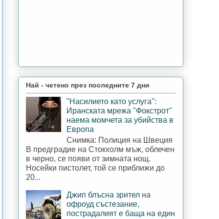
Най - четено през последните 7 дни
"Насилието като услуга":
Иранската мрежа "Фокстрот"
наема момчета за убийства в
Европа
Снимка: Полиция на Швеция
В предградие на Стокхолм мъж, облечен
в черно, се появи от зимната нощ.
Носейки пистолет, той се приближи до
20...
Джип блъсна зрител на
офроуд състезание,
пострадалият е баща на един