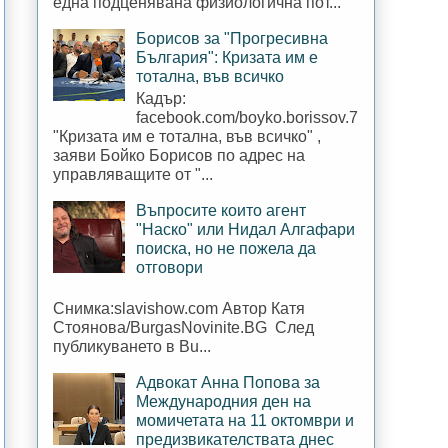
една подценявана физиологична пот...
Борисов за "Прогресивна
България": Кризата им е
тотална, във всичко
Кадър:
facebook.com/boyko.borissov.7
"Кризата им е тотална, във всичко" ,
заяви Бойко Борисов по адрес на
управляващите от "...
Въпросите които агент
"Наско" или Нидал Алгафари
поиска, но не пожела да
отговори
Снимка:slavishow.com Автор Катя
Стоянова/BurgasNovinite.BG След
публикуването в Bu...
Адвокат Анна Попова за
Международния ден на
момичетата на 11 октомври и
предизвикателствата днес