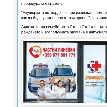
процедурата е спазена.
"Акушерката потвърди, че при изписване номера
как да бъде установено в този процес", каза ми
Адвокатът на семейството Стоян Стойков пък ра
раждането и злополучната размяна е напуснала