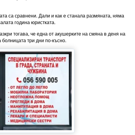
та са сравнени. Дали и как е станала размяната, няма
налата година юристката.
зкри тогава, че една от акушерките на смяна в деня на
 болницата три дни по-късно.