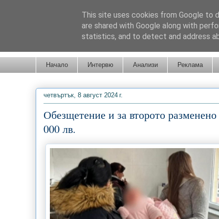
This site uses cookies from Google to de
are shared with Google along with perfo
statistics, and to detect and address a
Новини от Бургас, страната и света!
Начало
Интервю
Анализи
Реклама
четвъртък, 8 август 2024 г.
Обезщетение и за второто разменено 
000 лв.