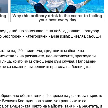
след детайлно запознаване на наблюдаващия прокурор
по безспорен и категоричен начин извършителят, съобщи
тани над 20 свидетели, сред които майките на
рисъствали на раждането, неонатолозите, прегледали
ки лица, които имат отношение към случая. Направени
е не са спазени вътрешните правила на болницата.
доброволно обезщетение. По време на делото за първото
 Величка Костадинова заяви, че гривничките са
 от акушерката, както на майките, така и на бебетата, и