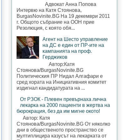
Адвокат Анна Попова
Интервю на Катя Стоянова,
BurgasNovinite.BG На 19 декември 2011
г. Общото събрание на ООН прие
Резолюция, с която обя...
Агент на Шесто управление
на ДС е един от ПР-ите на
кампанията на проф.
Герджиков
Автор:Катя
Стоянова/BurgasNovinite.BG
Политическия ПР Нидал Алгафари е
сред хората на Инициативния комитет
издигнал кандидатурата на ...
От РЗОК - Плевен превърнаха лична
лекарка на 2000 пациенти в жертва на
бюрокрация, без да им мигне окото!
Автор: Катя
Стоянова/BurgasNovinite.BG От няколко
дни в общественото пространство се
мултиплицира казусът на лекарката от