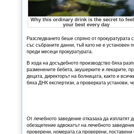
Разследването беше спряно от прокуратурата 
със събраните данни, тъй като не е установен 
преди месеци прокуратурата.
В хода на досъдебното производство бяха разпи
разменените бебета, акушерките и лекарите, п
децата, директорът на болницата, както и всич
бяха ДНК експертизи, а проверката установи, ч
От лечебното заведение отказаха да изплатят 
обезщетение адвокатът на лечебното заведение
проверени, номерата са проверени, поставени са