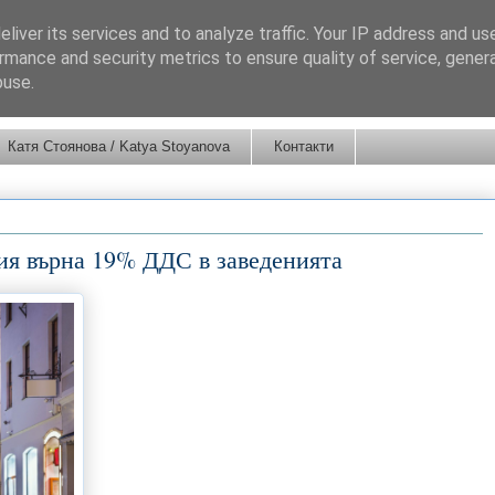
liver its services and to analyze traffic. Your IP address and us
rmance and security metrics to ensure quality of service, gene
buse.
Катя Стоянова / Katya Stoyanova
Контакти
ния върна 19% ДДС в заведенията