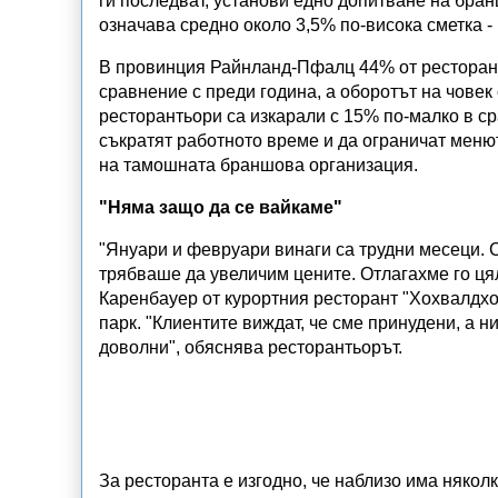
ги последват, установи едно допитване на бран
означава средно около 3,5% по-висока сметка - 
В провинция Райнланд-Пфалц 44% от ресторанть
сравнение с преди година, а оборотът на чове
ресторантьори са изкарали с 15% по-малко в с
съкратят работното време и да ограничат меню
на тамошната браншова организация.
"Няма защо да се вайкаме"
"Януари и февруари винаги са трудни месеци. Се
трябваше да увеличим цените. Отлагахме го цял
Каренбауер от курортния ресторант "Хохвалдхо
парк. "Клиентите виждат, че сме принудени, а ни
доволни", обяснява ресторантьорът.
За ресторанта е изгодно, че наблизо има няколк