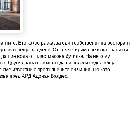
антите. Ето какво разказва един собственик на ресторант
ръчват нещо за ядене. От тях четирима не искат напитки,
 да пие вода от пластмасова бутилка. На него му
но. Други двама пък искат да си поделят една обща
е сме известни с препълнените си чинии. Но като
казва пред АРД Адриан Валдес.