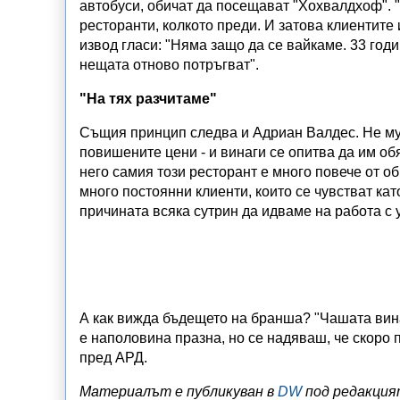
автобуси, обичат да посещават "Хохвалдхоф". "
ресторанти, колкото преди. И затова клиентите
извод гласи: "Няма защо да се вайкаме. 33 год
нещата отново потръгват".
"На тях разчитаме"
Същия принцип следва и Адриан Валдес. Не му 
повишените цени - и винаги се опитва да им обя
него самия този ресторант е много повече от 
много постоянни клиенти, които се чувстват като
причината всяка сутрин да идваме на работа с 
А как вижда бъдещето на бранша? "Чашата винаг
е наполовина празна, но се надяваш, че скоро
пред АРД.
Материалът е публикуван в
DW
под редакцият