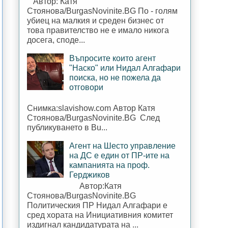
Автор: Катя
Стоянова/BurgasNovinite.BG По - голям
убиец на малкия и среден бизнес от
това правителство не е имало никога
досега, споде...
Въпросите които агент
"Наско" или Нидал Алгафари
поиска, но не пожела да
отговори
Снимка:slavishow.com Автор Катя
Стоянова/BurgasNovinite.BG След
публикуването в Bu...
Агент на Шесто управление
на ДС е един от ПР-ите на
кампанията на проф.
Герджиков
Автор:Катя
Стоянова/BurgasNovinite.BG
Политическия ПР Нидал Алгафари е
сред хората на Инициативния комитет
издигнал кандидатурата на ...