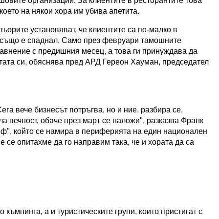
шовите организации. За клиентите в ресторантите това
което на някои хора им убива апетита.
орите установяват, че клиентите са по-малко в
к също е спаднал. Само през февруари тамошните
равнение с предишния месец, а това ги принуждава да
тата си, обяснява пред АРД Гереон Хауман, председател
га вече бизнесът потръгва, но и ние, разбира се,
а вечност, обаче през март се наложи", разказва Франк
ф", който се намира в периферията на един национален
е се опитахме да го направим така, че и хората да са
о къмпинга, а и туристическите групи, които пристигат с