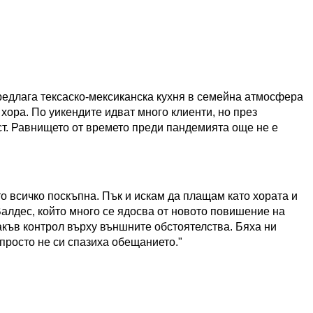
редлага тексаско-мексиканска кухня в семейна атмосфера
 хора. По уикендите идват много клиенти, но през
т. Равнището от времето преди пандемията още не е
то всичко поскъпна. Пък и искам да плащам като хората и
 Валдес, който много се ядосва от новото повишение на
ъв контрол върху външните обстоятелства. Бяха ни
просто не си спазиха обещанието."