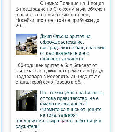
Снимка: Полиция на Швеция
В предградие на Стокхолм мъж, облечен
в черно, се появи от зимната нощ.
Носейки пистолет, той се приближи до
20...
Джип блъсна зрител на
офроуд състезание,
пострадалият е баща на един
от състезателите и е с
опасност за живота
60-годишен зрител е бил блъснат от
състезателен джип по време на офроуд
надпревара в Родопите. Инцидентът е
станал край село Горово в об...
По - голям убиец на бизнеса,
от това правителство, не е
имало никога досега!
Фирмите са в шок от цените
на тока, затварят
предприятия, съкращават работници и
служители!