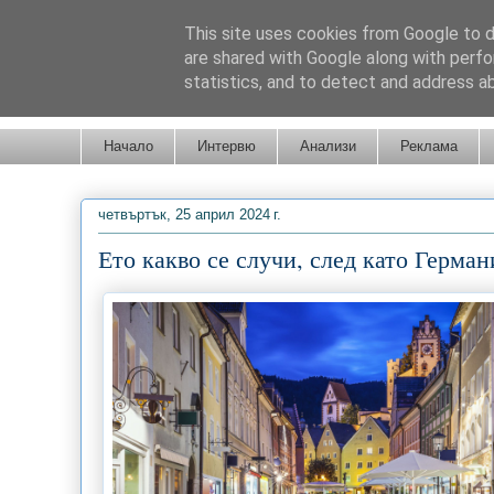
This site uses cookies from Google to de
are shared with Google along with perfo
statistics, and to detect and address a
Новини от Бургас, страната и света!
Начало
Интервю
Анализи
Реклама
четвъртък, 25 април 2024 г.
Ето какво се случи, след като Герма