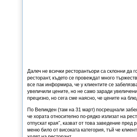
Далеч не всички ресторантьори са склонни да г
ресторант, където се провеждат много тържеств
все пак информира, че у клиентите се забеляз
увеличили цените, но не само заради увеличен
прецизно, но сега сме наясно, че цените на бл
По Великден (там на 31 март) посрещнали забе
че хората относително по-рядко излизат на рест
отпускат края", казват от това заведение пред
меню било от високата категория, тъй че клиен
ходят на ресторант.