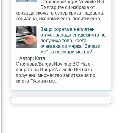
Стоянова/BurgasNovinite.BG
Българите си избраха от
криза да скочат в супер криза - здравна,
социална, икономическа, политическа,...
Защо хората в неплатен
отпуск заради епидемията не
получиха това, което
очакваха по мярка "Запази
ме" за ноември месец?
Автор: Катя
Стоянова/BurgasNovinite.BG На е -
пощата на BurgasNovinite.BG бяха
получени множество запитвания по
мярка "Запази ме...