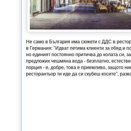
Не само в България има сюжети с ДДС в рестор
в Германия: "Идват петима клиенти за обяд и по
но единият постоянно притичва до колата си, за
предложих чешмяна вода - безплатно, естестве
порция - е, добре, това е приемливо, защото ни
ресторантьор ти иде да си скубеш косите", раз