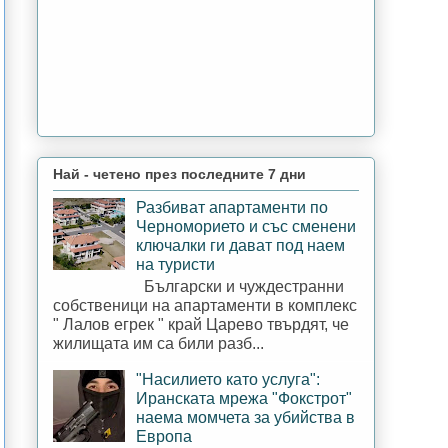
Най - четено през последните 7 дни
Разбиват апартаменти по
Черноморието и със сменени
ключалки ги дават под наем
на туристи
Български и чуждестранни
собственици на апартаменти в комплекс
" Лалов егрек " край Царево твърдят, че
жилищата им са били разб...
"Насилието като услуга":
Иранската мрежа "Фокстрот"
наема момчета за убийства в
Европа