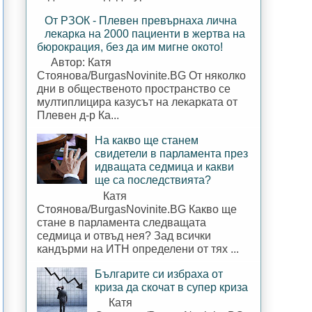
От РЗОК - Плевен превърнаха лична
лекарка на 2000 пациенти в жертва на
бюрокрация, без да им мигне окото!
Автор: Катя
Стоянова/BurgasNovinite.BG От няколко
дни в общественото пространство се
мултиплицира казусът на лекарката от
Плевен д-р Ка...
На какво ще станем
свидетели в парламента през
идващата седмица и какви
ще са последствията?
Катя
Стоянова/BurgasNovinite.BG Какво ще
стане в парламента следващата
седмица и отвъд нея? Зад всички
кандърми на ИТН определени от тях ...
Българите си избраха от
криза да скочат в супер криза
Катя