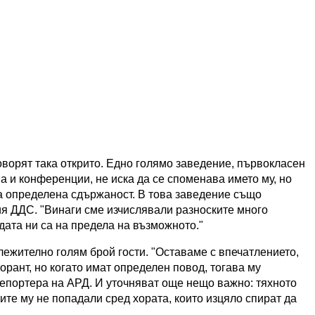
оворят така открито. Едно голямо заведение, първокласен
а и конференции, не иска да се споменава името му, но
ва определена сдържаност. В това заведение също
ия ДДС. "Винаги сме изчислявали разноските много
юдата ни са на предела на възможното."
лежително голям брой гости. "Оставаме с впечатлението,
орант, но когато имат определен повод, тогава му
 репортера на АРД. И уточняват още нещо важно: тяхното
тите му не попадали сред хората, които изцяло спират да