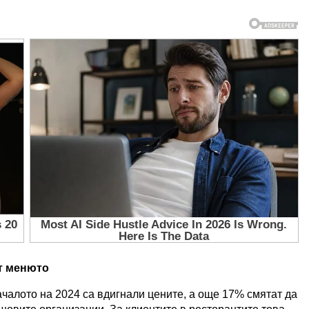
т менюто
ачалото на 2024 са вдигнали цените, а още 17% смятат да