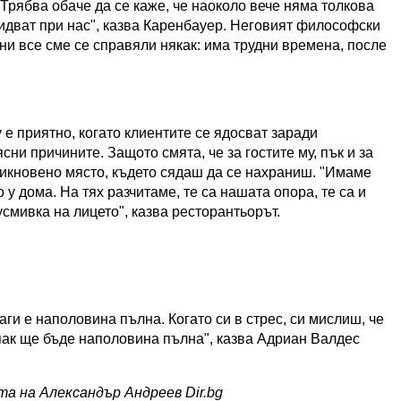
Трябва обаче да се каже, че наоколо вече няма толкова
 идват при нас", казва Каренбауер. Неговият философски
ини все сме се справяли някак: има трудни времена, после
е приятно, когато клиентите се ядосват заради
сни причините. Защото смята, че за гостите му, пък и за
обикновено място, където сядаш да се нахраниш. "Имаме
 у дома. На тях разчитаме, те са нашата опора, те са и
усмивка на лицето", казва ресторантьорът.
и е наполовина пълна. Когато си в стрес, си мислиш, че
 пак ще бъде наполовина пълна", казва Адриан Валдес
а на Александър Андреев Dir.bg