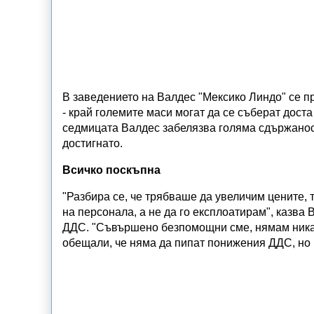
В заведението на Валдес "Мексико Линдо" се п
- край големите маси могат да се съберат доста
седмицата Валдес забелязва голяма сдържанос
достигнато.
Всичко поскъпна
"Разбира се, че трябваше да увеличим цените, 
на персонала, а не да го експлоатирам", казва
ДДС. "Съвършено безпомощни сме, нямам никак
обещали, че няма да пипат понижения ДДС, но 