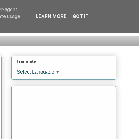
er-agent
rate usage
LEARN MORE
GOT IT
Translate
Select Language
▼