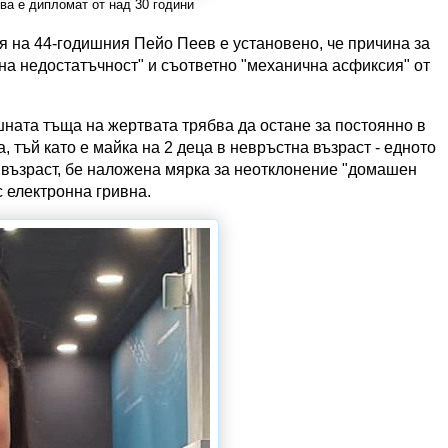
а е дипломат от над 30 години
 на 44-годишния Пейо Пеев е установено, че причина за
на недостатъчност" и съответно "механична асфиксия" от
шната тъща на жертвата трябва да остане за постоянно в
 тъй като е майка на 2 деца в невръстна възраст - едното
а възраст, бе наложена мярка за неотклонение "домашен
с електронна гривна.