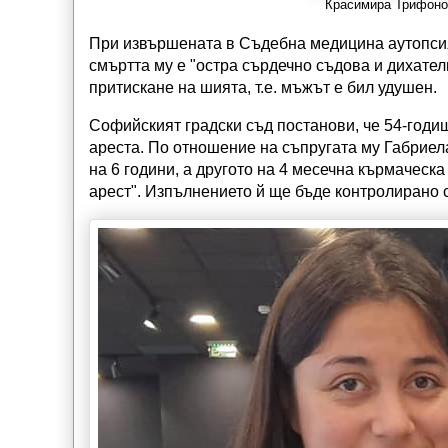
Красимира Трифонов
При извършената в Съдебна медицина аутопсия
смъртта му е "остра сърдечно съдова и дихател
притискане на шията, т.е. мъжът е бил удушен.
Софийският градски съд постанови, че 54-годи
ареста. По отношение на съпругата му Габриела,
на 6 години, а другото на 4 месечна кърмаческ
арест". Изпълнението й ще бъде контролирано 