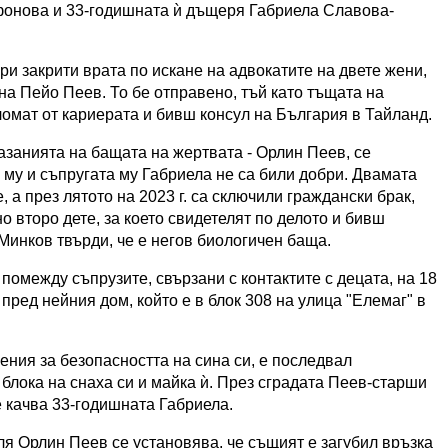
фонова и 33-годишната ѝ дъщеря Габриела Славова-
ри закрити врата по искане на адвокатите на двете жени,
а Пейо Пеев. То бе отправено, тъй като тъщата на
ломат от кариерата и бивш консул на България в Тайланд.
азанията на бащата на жертвата - Орлин Пеев, се
му и съпругата му Габриела не са били добри. Двамата
 а през лятото на 2023 г. са сключили граждански брак,
ено второ дете, за което свидетелят по делото и бивш
Минков твърди, че е негов биологичен баща.
омежду съпрузите, свързани с контактите с децата, на 18
ред нейния дом, който е в блок 308 на улица "Елемаг" в
ения за безопасността на сина си, е последвал
блока на снаха си и майка ѝ. През сградата Пеев-старши
се качва 33-годишната Габриела.
ля Орлин Пеев се установява, че същият е загубил връзка