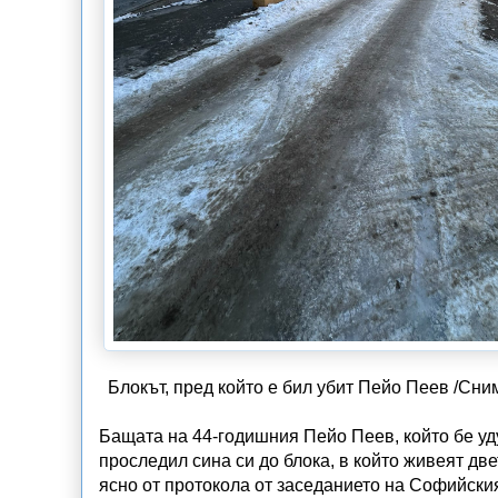
Блокът, пред който е бил убит Пейо Пеев /Сним
Бащата на 44-годишния Пейо Пеев, който бе уду
проследил сина си до блока, в който живеят дв
ясно от протокола от заседанието на Софийския