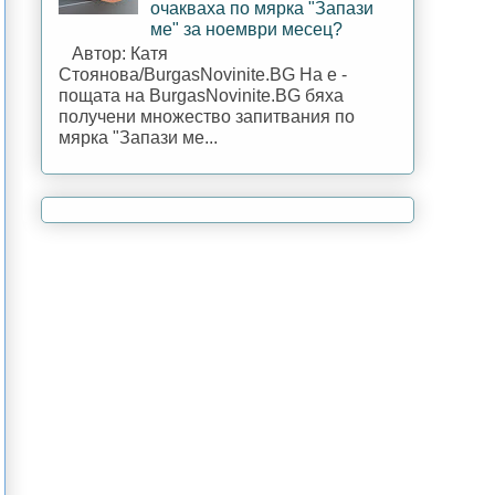
очакваха по мярка "Запази
ме" за ноември месец?
Автор: Катя
Стоянова/BurgasNovinite.BG На е -
пощата на BurgasNovinite.BG бяха
получени множество запитвания по
мярка "Запази ме...