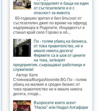
пострадалият е баща на един
от състезателите и е с
опасност за живота
60-годишен зрител е бил блъснат от
състезателен джип по време на офроуд
надпревара в Родопите. Инцидентът е
станал край село Горово в об...
По - голям убиец на бизнеса,
от това правителство, не е
имало никога досега!
Фирмите са в шок от цените
на тока, затварят
предприятия, съкращават работници и
служители!
Автор: Катя
Стоянова/BurgasNovinite.BG По - голям
убиец на малкия и среден бизнес от
това правителство не е имало никога
досега, споде...
Въпросите които агент
"Наско" или Нидал Алгафари