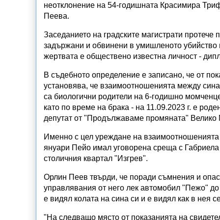
неотклонение на 54-годишната Красимира Три
Пеева.
Заседанието на градските магистрати протече п
задържани и обвинени в умишленото убийство н
жертвата е обществено известна личност - дип
В съдебното определение е записано, че от пок
установява, че взаимоотношенията между сина 
са биологични родители на 6-годишно момченце,
като по време на брака - на 11.09.2023 г. е род
депутат от "Продължаваме промяната" Велико 
Именно с цел уреждане на взаимоотношенията п
януари Пейо имал уговорена среща с Габриела п
столичния квартал "Изгрев".
Орлин Пеев твърди, че поради съмнения и опас
управлявания от него лек автомобил "Пежо" до 
е видял колата на сина си и е видял как в нея 
"На следващо място от показанията на свидете