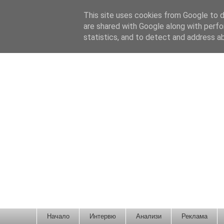
This site uses cookies from Google to de
are shared with Google along with perfo
statistics, and to detect and address a
Новини от Бургас, страната и света!
Начало
Интервю
Анализи
Реклама