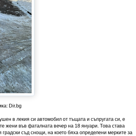
ка: Dir.bg
шен в лекия си автомобил от тъщата и съпругата си, е
ете жени във фаталната вечер на 18 януари. Това става
 градски съд снощи, на което бяха определени мерките за