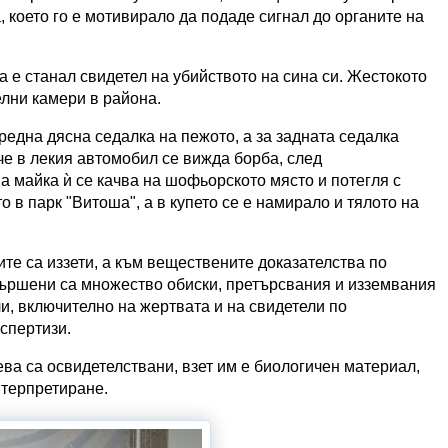
, което го е мотивирало да подаде сигнал до органите на
 е станал свидетел на убийството на сина си. Жестокото
елни камери в района.
предна дясна седалка на пежото, а за задната седалка
че в лекия автомобил се вижда борба, след
 а майка ѝ се качва на шофьорското място и потегля с
 в парк "Витоша", а в купето се е намирало и тялото на
ите са иззети, а към веществените доказателства по
вършени са множество обиски, претърсвания и изземвания
и, включително на жертвата и на свидетели по
спертизи.
а са освидетелствани, взет им е биологичен материал,
нтерпретиране.