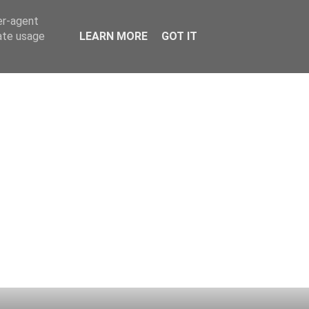
er-agent
rate usage
LEARN MORE
GOT IT