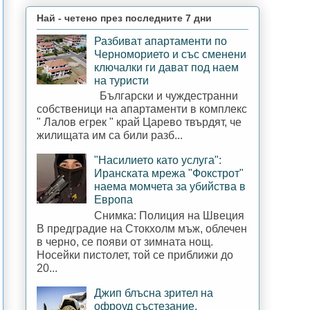
Най - четено през последните 7 дни
Разбиват апартаменти по
Черноморието и със сменени
ключалки ги дават под наем
на туристи
Български и чуждестранни
собственици на апартаменти в комплекс
" Лалов егрек " край Царево твърдят, че
жилищата им са били разб...
"Насилието като услуга":
Иранската мрежа "Фокстрот"
наема момчета за убийства в
Европа
Снимка: Полиция на Швеция
В предградие на Стокхолм мъж, облечен
в черно, се появи от зимната нощ.
Носейки пистолет, той се приближи до
20...
Джип блъсна зрител на
офроуд състезание,