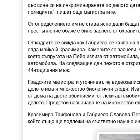
със сина си на инкриминираната по делото дата
полицията", пишат още магистратите.
От определението им не става ясно дали бащата
престъпление обаче е било заснето от охранит
От кадрите се вижда как Габриела се качва на 
сяда майка ѝ Красимира. Камерите са заснели, 
което съпругата на Пейо излиза от автомобила,
автомобила. На следващия ден пежото е открито
44-годишния мъж.
Градските магистрати уточняват, че видеозапис
делото има и множество биологични следи. Из
от дома на двете обвиняеми, от леки автомобил
делото. Предстои назначаване на множество ек
Красимира Трифонова и Габриела Славова-Пеев
който също ще подлежи на съответно научно и