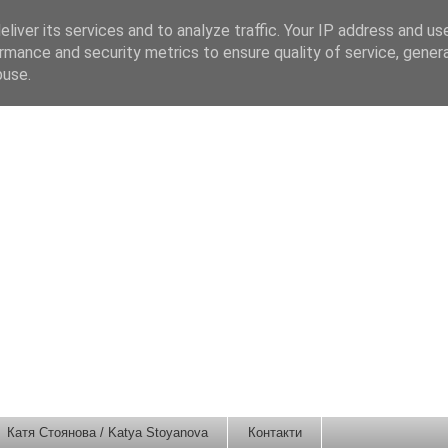
liver its services and to analyze traffic. Your IP address and us
rmance and security metrics to ensure quality of service, gene
buse.
Катя Стоянова / Katya Stoyanova
Контакти