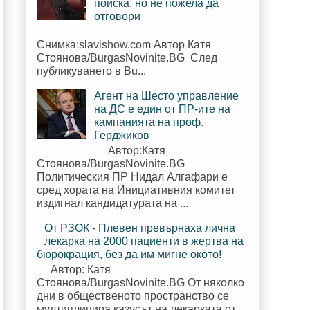
поиска, но не пожела да
отговори
Снимка:slavishow.com Автор Катя
Стоянова/BurgasNovinite.BG След
публикуването в Bu...
Агент на Шесто управление
на ДС е един от ПР-ите на
кампанията на проф.
Герджиков
Автор:Катя
Стоянова/BurgasNovinite.BG
Политическия ПР Нидал Алгафари е
сред хората на Инициативния комитет
издигнал кандидатурата на ...
От РЗОК - Плевен превърнаха лична
лекарка на 2000 пациенти в жертва на
бюрокрация, без да им мигне окото!
Автор: Катя
Стоянова/BurgasNovinite.BG От няколко
дни в общественото пространство се
мултиплицира казусът на лекарката от