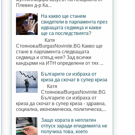
Плевен д-р Ка...
На какво ще станем
свидетели в парламента през
идващата седмица и какви
ще са последствията?
Катя
Стоянова/BurgasNovinite.BG Какво ще
стане в парламента следващата
седмица и отвъд нея? Зад всички
кандърми на ИТН определени от тях ...
Българите си избраха от
криза да скочат в супер криза
Катя
Стоянова/BurgasNovinite.BG
Българите си избраха от
криза да скочат в супер криза - здравна,
социална, икономическа, политическа,...
Защо хората в неплатен
отпуск заради епидемията не
получиха това, което