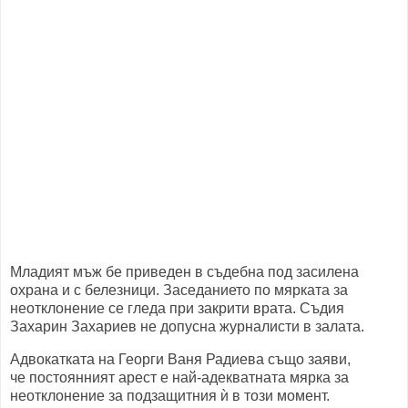
Младият мъж бе приведен в съдебна под засилена
охрана и с белезници. Заседанието по мярката за
неотклонение се гледа при закрити врата. Съдия
Захарин Захариев не допусна журналисти в залата.
Адвокатката на Георги Ваня Радиева също заяви,
че постоянният арест е най-адекватната мярка за
неотклонение за подзащитния ѝ в този момент.