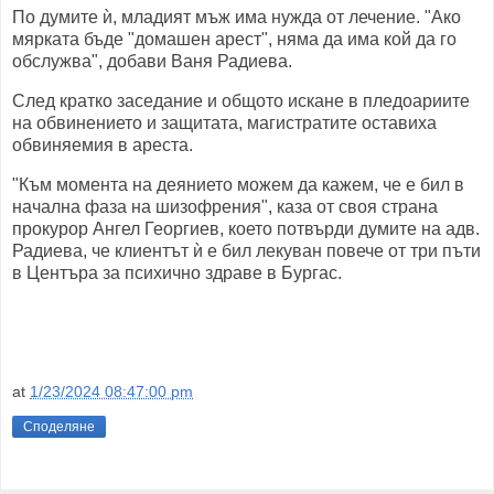
По думите ѝ, младият мъж има нужда от лечение. "Ако
мярката бъде "домашен арест", няма да има кой да го
обслужва", добави Ваня Радиева.
След кратко заседание и общото искане в пледоариите
на обвинението и защитата, магистратите оставиха
обвиняемия в ареста.
"Към момента на деянието можем да кажем, че е бил в
начална фаза на шизофрения", каза от своя страна
прокурор Ангел Георгиев, което потвърди думите на адв.
Радиева, че клиентът ѝ е бил лекуван повече от три пъти
в Центъра за психично здраве в Бургас.
at
1/23/2024 08:47:00 pm
Споделяне