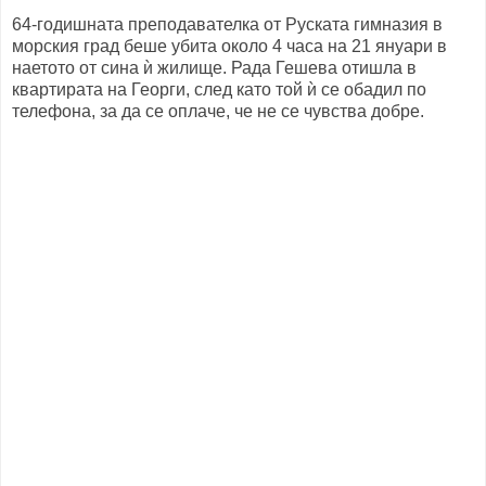
64-годишната преподавателка от Руската гимназия в
морския град беше убита около 4 часа на 21 януари в
наетото от сина ѝ жилище. Рада Гешева отишла в
квартирата на Георги, след като той ѝ се обадил по
телефона, за да се оплаче, че не се чувства добре.