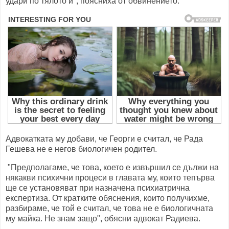
удари по тялото ѝ", поясниха от обвинението.
Адвокатката му добави, че Георги е считал, че Рада
Гешева не е негов биологичен родител.
"Предполагаме, че това, което е извършил се дължи на
някакви психични процеси в главата му, които тепърва
ще се установяват при назначена психиатрична
експертиза. От кратките обяснения, които получихме,
разбираме, че той е считал, че това не е биологичната
му майка. Не знам защо", обясни адвокат Радиева.