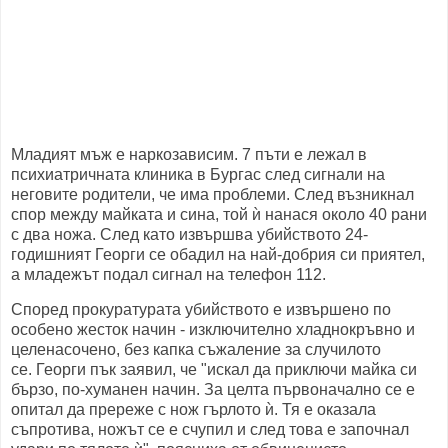
Младият мъж е наркозависим. 7 пъти е лежал в
психиатричната клиника в Бургас след сигнали на
неговите родители, че има проблеми. След възникнал
спор между майката и сина, той ѝ нанася около 40 рани
с два ножа. След като извършва убийството 24-
годишният Георги се обадил на най-добрия си приятел,
а младежът подал сигнал на телефон 112.
Според прокуратурата убийството е извършено по
особено жесток начин - изключително хладнокръвно и
целенасочено, без капка съжаление за случилото
се. Георги пък заявил, че "искал да приключи майка си
бързо, по-хуманен начин. За целта първоначално се е
опитал да пререже с нож гърлото ѝ. Тя е оказала
съпротива, ножът се е счупил и след това е започнал