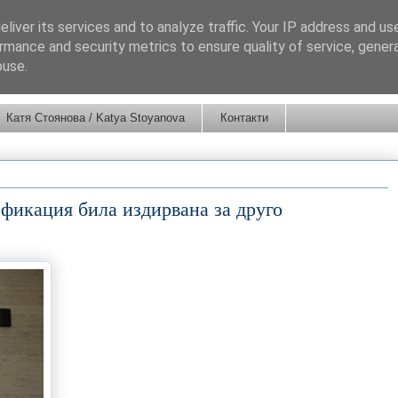
liver its services and to analyze traffic. Your IP address and us
rmance and security metrics to ensure quality of service, gene
buse.
Катя Стоянова / Katya Stoyanova
Контакти
фикация била издирвана за друго