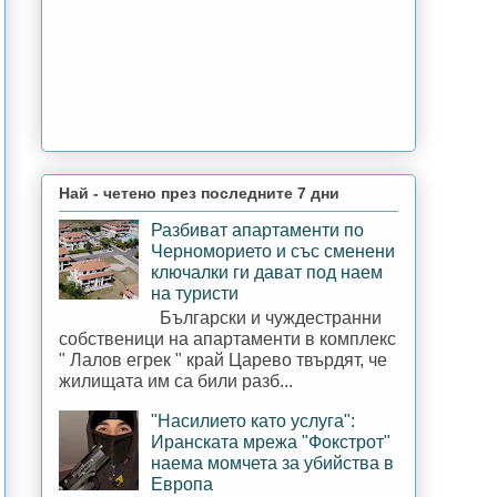
Най - четено през последните 7 дни
Разбиват апартаменти по
Черноморието и със сменени
ключалки ги дават под наем
на туристи
Български и чуждестранни
собственици на апартаменти в комплекс
" Лалов егрек " край Царево твърдят, че
жилищата им са били разб...
"Насилието като услуга":
Иранската мрежа "Фокстрот"
наема момчета за убийства в
Европа