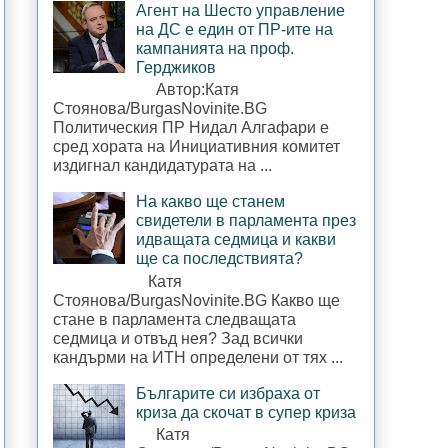
Агент на Шесто управление
на ДС е един от ПР-ите на
кампанията на проф.
Герджиков
Автор:Катя
Стоянова/BurgasNovinite.BG
Политическия ПР Нидал Алгафари е
сред хората на Инициативния комитет
издигнал кандидатурата на ...
На какво ще станем
свидетели в парламента през
идващата седмица и какви
ще са последствията?
Катя
Стоянова/BurgasNovinite.BG Какво ще
стане в парламента следващата
седмица и отвъд нея? Зад всички
кандърми на ИТН определени от тях ...
Българите си избраха от
криза да скочат в супер криза
Катя