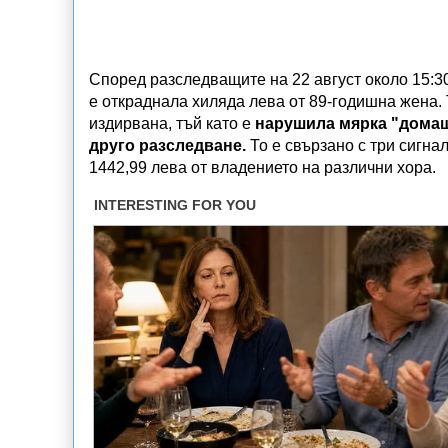
Според разследващите на 22 август около 15:3
е откраднала хиляда лева от 89-годишна жена.
издирвана, тъй като е
нарушила мярка "домаш
друго разследване.
То е свързано с три сигна
1442,99 лева от владението на различни хора.