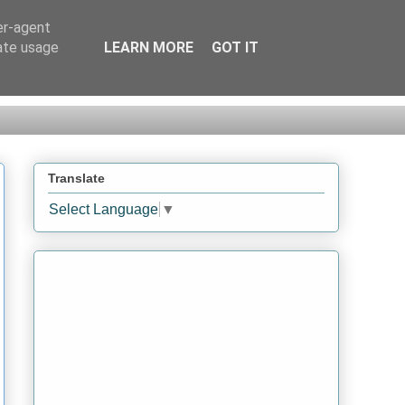
er-agent
rate usage
LEARN MORE
GOT IT
Translate
Select Language
▼