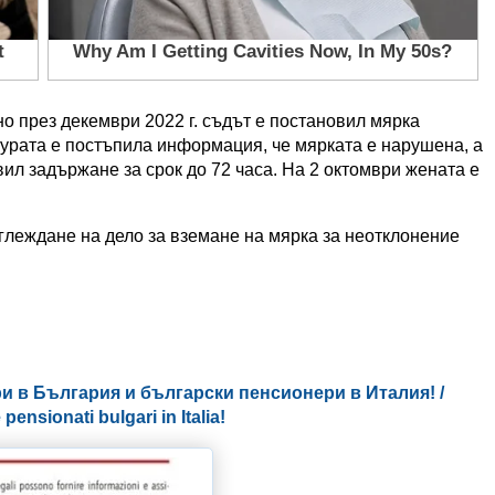
но през декември 2022 г. съдът е постановил мярка
атурата е постъпила информация, че мярката е нарушена, а
л задържане за срок до 72 часа. На 2 октомври жената е
зглеждане на дело за вземане на мярка за неотклонение
и в България и български пенсионери в Италия! /
 pensionati bulgari in Italia!