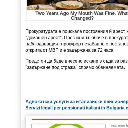
Прокуратурата е поискала постоянния ѝ арест, 
"домашен арест". През юни т.г. обаче в прокур
наблюдаващият прокурор незабавно е постанови
открита от МВР и е задържана за 72 часа.
Предстои да бъде внесено искане в съда за ра
"задържане под стража" спрямо обвиняемата.
Адвокатски услуги за италиански пенсионер
Servizi legali per pensionati italiani in Bulgaria e