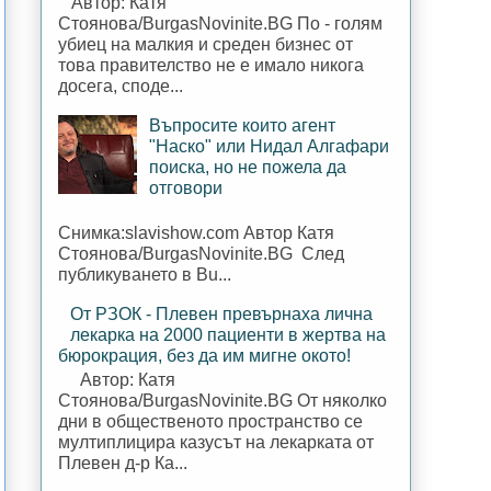
Автор: Катя
Стоянова/BurgasNovinite.BG По - голям
убиец на малкия и среден бизнес от
това правителство не е имало никога
досега, споде...
Въпросите които агент
"Наско" или Нидал Алгафари
поиска, но не пожела да
отговори
Снимка:slavishow.com Автор Катя
Стоянова/BurgasNovinite.BG След
публикуването в Bu...
От РЗОК - Плевен превърнаха лична
лекарка на 2000 пациенти в жертва на
бюрокрация, без да им мигне окото!
Автор: Катя
Стоянова/BurgasNovinite.BG От няколко
дни в общественото пространство се
мултиплицира казусът на лекарката от
Плевен д-р Ка...