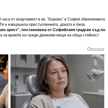
0 часа от апартамент в кв. "Борово" в София обвиняемата
 Тя е извършила престъплението, докато е била
ен арест", постановена от Софийския градски съд по
ла за кражба на чужди движими вещи на обща стойност