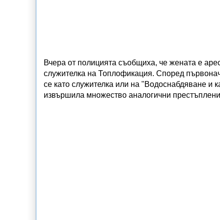
Вчера от полицията съобщиха, че жената е арес
служителка на Топлофикация. Според първонач
се като служителка или на "Водоснабдяване и к
извършила множество аналогични престъплени