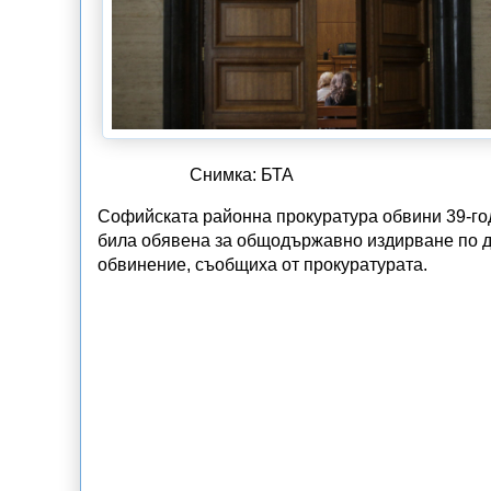
Снимка: БТА
Софийската районна прокуратура обвини 39-го
била обявена за общодържавно издирване по д
обвинение, съобщиха от прокуратурата.