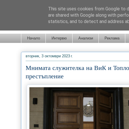
This site uses cookies from Google to de
are shared with Google along with perfo
statistics, and to detect and address a
Новини от Бургас, страната и света!
Начало
Интервю
Анализи
Реклама
вторник, 3 октомври 2023 г.
Мнимата служителка на ВиК и Топло
престъпление