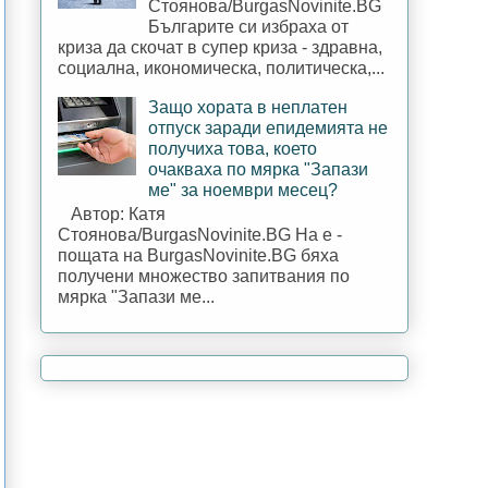
Стоянова/BurgasNovinite.BG
Българите си избраха от
криза да скочат в супер криза - здравна,
социална, икономическа, политическа,...
Защо хората в неплатен
отпуск заради епидемията не
получиха това, което
очакваха по мярка "Запази
ме" за ноември месец?
Автор: Катя
Стоянова/BurgasNovinite.BG На е -
пощата на BurgasNovinite.BG бяха
получени множество запитвания по
мярка "Запази ме...