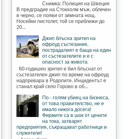
Снимка: Полиция на Швеция
В предградие на Стокхолм мъж, облечен
в черно, се появи от зимната нощ.
Носейки пистолет, той се приближи до
20...
Джип блъсна зрител на
офроуд състезание,
пострадалият е баща на един
от състезателите и е с
опасност за живота
60-годишен зрител е бил блъснат от
състезателен джип по време на офроуд
надпревара в Родопите. Инцидентът е
станал край село Горово в об...
По - голям убиец на бизнеса,
от това правителство, не е
имало никога досега!
Фирмите са в шок от цените
на тока, затварят
предприятия, съкращават работници и
служители!