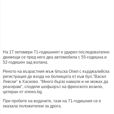
На 17 октомври 71-годишният е ударил последователно
движещи се пред него два автомобила с 55-годишна и
52-годишен зад волана.
Реното на възрастния мъж блъска Опел с кърджалийска
регистрация до входа на болницата от към бул."Васил
Левски" в Хасково. "Много бързо намали и не можах да
реагирам", сподели шофьорът на френското возило,
цитиран от xnews.bg.
При пробите на водачите, тази на 71-годишния се е
оказала положителни за дрога.