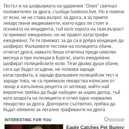
Тестът и на шофьорката на ударения "Опел" светнал
положителен за дрога, съобщи haskovo.live. Но е повече
от ясно, че не става въпрос за дрога, а за приети
лекарствени медикаменти, които едва ли стоят в
основата на инцидента, тъй като хората на тази възраст
ги приемат ежедневно, но не правят катастрофи
ежедневно. Те ги приемат, за да са в добра кондиция да
шофират. Фалшивите тестове на полицията обаче,
отчитат дрога, каквато беше отчетена преди няколко
месеца и при полицаи в Бургас, които ежедневно
шофират полицейските коли. Тези двама души обаче,
сега ще бъдат осъдени, не толкова заради
катастрофата, а заради фалшивия полицейски тест и
заради това, че са приемали лекарства изписани от
лекар и изпълнена рецепта от аптекар, който най
вероятно трябва да бъде набеден за нарко дилър, тъй
като апарата на полицията е отчел едно нормалио
лекарство за дрога. Докторите съответно, трябва да
бъдат обявени за легални трафиканти на дрога