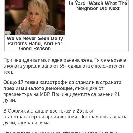
При инцидента има и една ранена жена. Тя се е возела
в колата управлявана от 55-годишната с положителен
тест.
Общо 17 тежки катастрофи са станали в страната
през изминалото денонощие
, съобщиха от
пресцентъра на МВР. При инцидентите са ранени 21
души.
В София са станали две тежки и 25 леки
пътнотранспортни произшествия. Пострадали са двама
души, загинали няма.