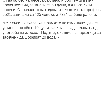
От началото на месеца са станали 330 тежки пътни
произшествия, загинали са 30 души, а 412 са били
ранени. От началото на годината тежките катастрофи са
5521, загинали са 425 човека, а 7224 са били ранени.
МВР съобщи вчера, че в рамките на изминалия ден са
установени общо 19 души, качили се зад волана след
употреба на алкохол. Под въздействие на наркотици са
засечени да шофират 20 водачи.