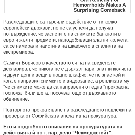
Разследващите са търсили съдействие от няколко
европейски държави, но не са успели да получат
потвърждение, че заснетите на снимките банкноти в
евро и жълти предмети, наподобяващи златни кюлчета,
са се намирали наистина на шкафчето в спалнята на
експремиера.
Самият Борисов в качеството си на на свидетел е
декларирал, че никога не е държал пари, златни кюлчета
и други ценни вещи в нощно шкафче, че не знае кой и
кога е направил снимките и видеозапис, а репликата му
"че снимките може да са направени от една "прекрасна
госпожа" били шега, посочват още от държавното
обвинение.
Повторното прекратяване на разследването подлежи на
проверка от Софийската апелативна прокуратура.
Ето и подробното описание на прокуратурата на
действията ѝ по т. нар. дело "Чекмеджегейт":