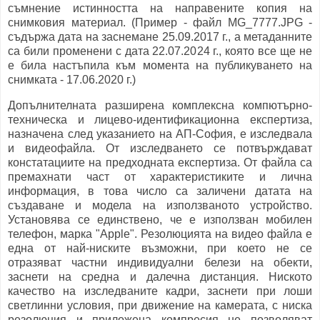
съмнение истинността на направените копия на
снимковия материал. (Пример - файл MG_7777.JPG -
съдържа дата на заснемане 25.09.2017 г., а метаданните
са били променени с дата 22.07.2024 г., която все ще не
е била настъпила към момента на публикуването на
снимката - 17.06.2020 г.)
Допълнителната разширена комплексна компютърно-
техническа и лицево-идентификационна експертиза,
назначена след указанието на АП-София, е изследвала
и видеофайла. От изследването се потвърждават
констатациите на предходната експертиза. От файла са
премахнати част от характеристиките и лична
информация, в това число са заличени датата на
създаване и модела на използваното устройство.
Установява се единствено, че е използван мобилен
телефон, марка "Apple". Резолюцията на видео файла е
една от най-ниските възможни, при което не се
отразяват частни индивидуални белези на обекти,
заснети на средна и далечна дистанция. Ниското
качество на изследваните кадри, заснети при лоши
светлинни условия, при движение на камерата, с ниска
резолюция и приложена компресия не позволяват