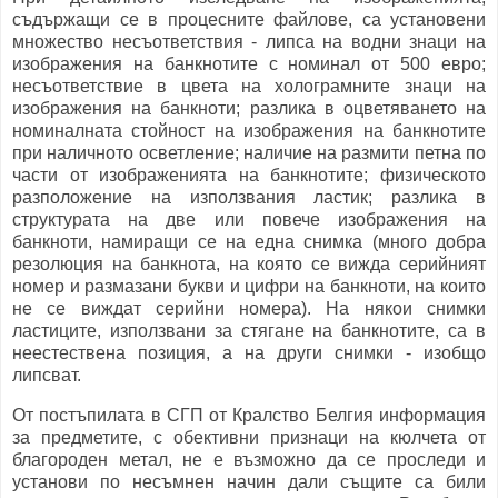
съдържащи се в процесните файлове, са установени
множество несъответствия - липса на водни знаци на
изображения на банкнотите с номинал от 500 евро;
несъответствие в цвета на холограмните знаци на
изображения на банкноти; разлика в оцветяването на
номиналната стойност на изображения на банкнотите
при наличното осветление; наличие на размити петна по
части от изображенията на банкнотите; физическото
разположение на използвания ластик; разлика в
структурата на две или повече изображения на
банкноти, намиращи се на една снимка (много добра
резолюция на банкнота, на която се вижда серийният
номер и размазани букви и цифри на банкноти, на които
не се виждат серийни номера). На някои снимки
ластиците, използвани за стягане на банкнотите, са в
неестествена позиция, а на други снимки - изобщо
липсват.
От постъпилата в СГП от Кралство Белгия информация
за предметите, с обективни признаци на кюлчета от
благороден метал, не е възможно да се проследи и
установи по несъмнен начин дали същите са били