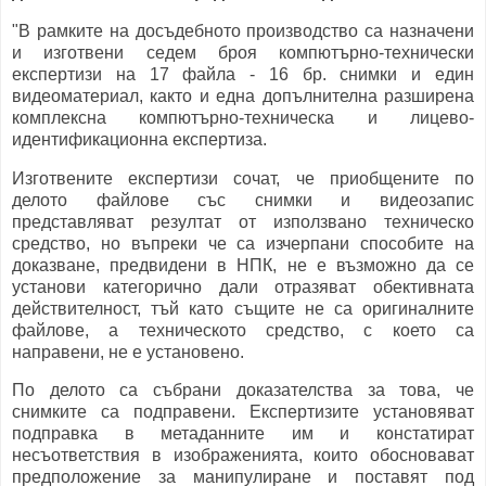
"В рамките на досъдебното производство са назначени
и изготвени седем броя компютърно-технически
експертизи на 17 файла - 16 бр. снимки и един
видеоматериал, както и една допълнителна разширена
комплексна компютърно-техническа и лицево-
идентификационна експертиза.
Изготвените експертизи сочат, че приобщените по
делото файлове със снимки и видеозапис
представляват резултат от използвано техническо
средство, но въпреки че са изчерпани способите на
доказване, предвидени в НПК, не е възможно да се
установи категорично дали отразяват обективната
действителност, тъй като същите не са оригиналните
файлове, а техническото средство, с което са
направени, не е установено.
По делото са събрани доказателства за това, че
снимките са подправени. Експертизите установяват
подправка в метаданните им и констатират
несъответствия в изображенията, които обосновават
предположение за манипулиране и поставят под