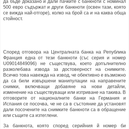
да бъде доказано и дали пачките с банкноти с номинал
500 евро съдържат и други банкноти (освен тази, която
се вижда най-отгоре), колко на брой са и на каква обща
стойност.
Според отговора на Централната банка на Република
Франция една от тези банкноти (със серия и номер
U09014849096) не съществува, което допълнително
разколебава извода за достоверност на снимките.
Всичко това навежда на извод, че обективно е възможно
да са били извършени манипулации на направените
снимки, включващи добавяне на нови детайли,
изменение на съществуващи или изтриване на такива. В
отговорите от националните банки на Германия и
Испания се посочва, че не са в състояние да установят
дали посочените на снимките банкноти са в обращение
или същите са изтеглени.
За банкнота, която според серийния й номер би