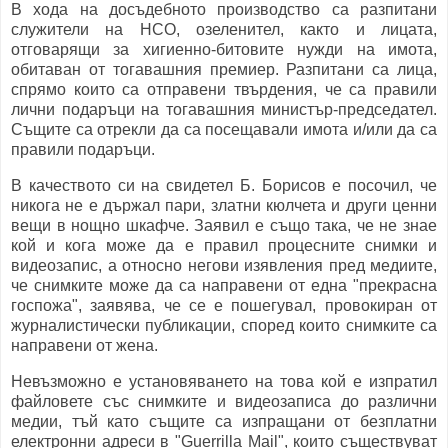
В хода на досъдебното производство са разпитани
служители на НСО, озеленител, както и лицата,
отговарящи за хигиенно-битовите нужди на имота,
обитаван от тогавашния премиер. Разпитани са лица,
спрямо които са отправени твърдения, че са правили
лични подаръци на тогавашния министър-председател.
Същите са отрекли да са посещавали имота и/или да са
правили подаръци.
В качеството си на свидетел Б. Борисов е посочил, че
никога не е държал пари, златни кюлчета и други ценни
вещи в нощно шкафче. Заявил е също така, че не знае
кой и кога може да е правил процесните снимки и
видеозапис, а относно негови изявления пред медиите,
че снимките може да са направени от една "прекрасна
госпожа", заявява, че се е пошегувал, провокиран от
журналистически публикации, според които снимките са
направени от жена.
Невъзможно е установяването на това кой е изпратил
файловете със снимките и видеозаписа до различни
медии, тъй като същите са изпращани от безплатни
електронни адреси в "Guerrilla Mail", които съществуват