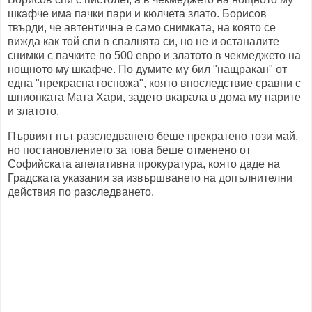
шкафче има пачки пари и кюлчета злато. Борисов
твърди, че автентична е само снимката, на която се
вижда как той спи в спалнята си, но не и останалите
снимки с пачките по 500 евро и златото в чекмеджето на
нощното му шкафче. По думите му бил "нащракан" от
една "прекрасна госпожа", която впоследствие сравни с
шпионката Мата Хари, задето вкарала в дома му парите
и златото.
Първият път разследването беше прекратено този май,
но постановлението за това беше отменено от
Софийската апелативна прокуратура, която даде на
Градската указания за извършването на допълнителни
действия по разследването.