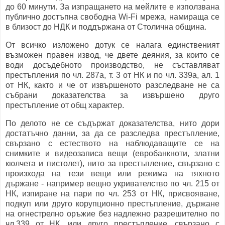
до 60 минути. За изпращането на мейлите е използвана
публично достъпна свободна Wi-Fi мрежа, намираща се
в близост до НДК и поддържана от Столична община.
От всичко изложено дотук се налага единственият
възможен правен извод, че двете деяния, за които се
води досъдебното производство, не съставляват
престъпления по чл. 287а, т. 3 от НК и по чл. 339а, ал. 1
от НК, както и че от извършеното разследване не са
събрани доказателства за извършено друго
престъпление от общ характер.
По делото не се съдържат доказателства, нито дори
достатъчно данни, за да се разследва престъпление,
свързано с естеството на наблюдаващите се на
снимките и видеозаписа вещи (евробанкноти, златни
кюлчета и пистолет), нито за престъпление, свързано с
произхода на тези вещи или режима на тяхното
държане - например вещно укривателство по чл. 215 от
НК, изпиране на пари по чл. 253 от НК, присвояване,
подкуп или друго корупционно престъпление, държане
на огнестрелно оръжие без надлежно разрешително по
чл.339 от НК, или друго престъпление, свързано с