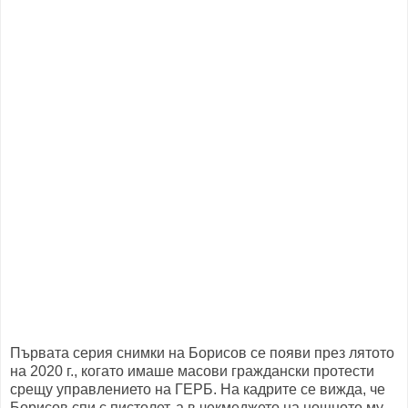
Първата серия снимки на Борисов се появи през лятото
на 2020 г., когато имаше масови граждански протести
срещу управлението на ГЕРБ. На кадрите се вижда, че
Борисов спи с пистолет, а в чекмеджето на нощното му