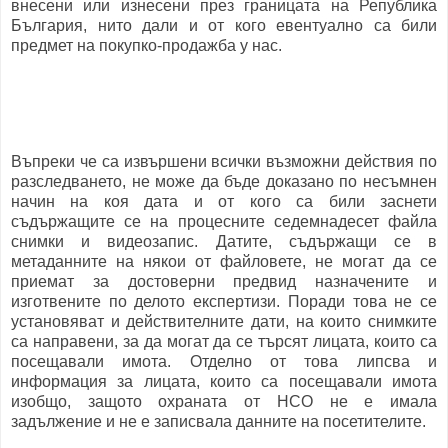
внесени или изнесени през границата на Република
България, нито дали и от кого евентуално са били
предмет на покупко-продажба у нас.
Въпреки че са извършени всички възможни действия по
разследването, не може да бъде доказано по несъмнен
начин на коя дата и от кого са били заснети
съдържащите се на процесните седемнадесет файла
снимки и видеозапис. Датите, съдържащи се в
метаданните на някои от файловете, не могат да се
приемат за достоверни предвид назначените и
изготвените по делото експертизи. Поради това не се
установяват и действителните дати, на които снимките
са направени, за да могат да се търсят лицата, които са
посещавали имота. Отделно от това липсва и
информация за лицата, които са посещавали имота
изобщо, защото охраната от НСО не е имала
задължение и не е записвала данните на посетителите.