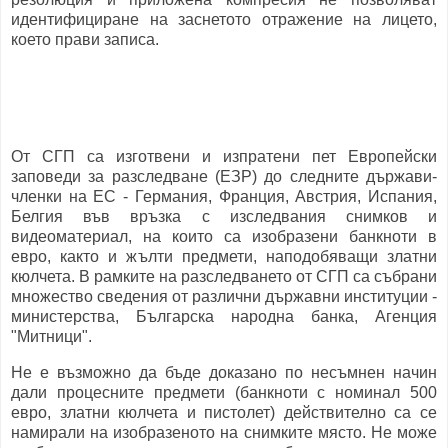
идентифициране на заснетото отражение на лицето,
което прави записа.
От СГП са изготвени и изпратени пет Европейски
заповеди за разследване (ЕЗР) до следните държави-
членки на ЕС - Германия, Франция, Австрия, Испания,
Белгия във връзка с изследвания снимков и
видеоматериал, на които са изобразени банкноти в
евро, както и жълти предмети, наподобяващи златни
кюлчета. В рамките на разследването от СГП са събрани
множество сведения от различни държавни институции -
министерства, Българска народна банка, Агенция
"Митници".
Не е възможно да бъде доказано по несъмнен начин
дали процесните предмети (банкноти с номинал 500
евро, златни кюлчета и пистолет) действително са се
намирали на изобразеното на снимките място. Не може