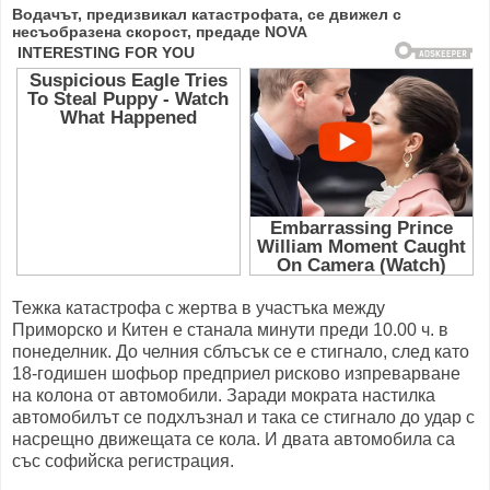
Водачът, предизвикал катастрофата, се движел с
несъобразена скорост, предаде NOVA
Тежка катастрофа с жертва в участъка между
Приморско и Китен е станалa минути преди 10.00 ч. в
понеделник. До челния сблъсък се е стигнало, след като
18-годишен шофьор предприел рисково изпреварване
на колона от автомобили. Заради мократа настилка
автомобилът се подхлъзнал и така се стигнало до удар с
насрещно движещата се кола. И двата автомобила са
със софийска регистрация.