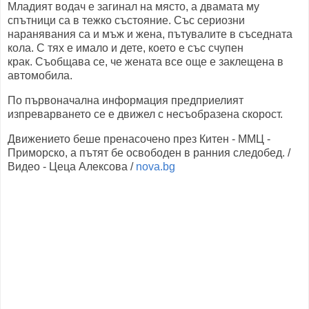
Младият водач е загинал на място, а двамата му
спътници са в тежко състояние. Със сериозни
наранявания са и мъж и жена, пътувалите в съседната
кола. С тях е имало и дете, което е със счупен
крак. Съобщава се, че жената все още е заклещена в
автомобила.
По първоначална информация предприелият
изпреварването се е движел с несъобразена скорост.
Движението беше пренасочено през Китен - ММЦ -
Приморско, а пътят бе освободен в ранния следобед. /
Видео - Цеца Алексова /
nova.bg