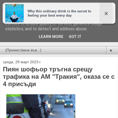
This site uses cookies from Google to deliver its services
and to analyze traffic. Your IP address and user-agent are
shared with Google along with performance and security
metrics to ensure quality of service, generate usage
statistics, and to detect and address abuse.
LEARN MORE
GOT IT
Новини от Бургас, страната и света!
▼
сряда, 29 март 2023 г.
Пиян шофьор тръгна срещу
трафика на АМ "Тракия", оказа се с
4 присъди