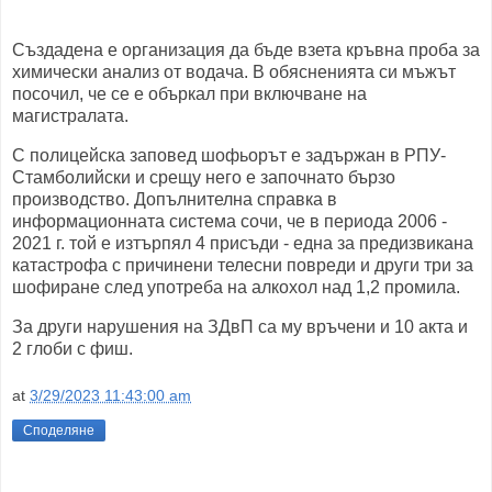
Създадена е организация да бъде взета кръвна проба за
химически анализ от водача. В обясненията си мъжът
посочил, че се е объркал при включване на
магистралата.
С полицейска заповед шофьорът е задържан в РПУ-
Стамболийски и срещу него е започнато бързо
производство. Допълнителна справка в
информационната система сочи, че в периода 2006 -
2021 г. той е изтърпял 4 присъди - една за предизвикана
катастрофа с причинени телесни повреди и други три за
шофиране след употреба на алкохол над 1,2 промила.
За други нарушения на ЗДвП са му връчени и 10 акта и
2 глоби с фиш.
at
3/29/2023 11:43:00 am
Споделяне