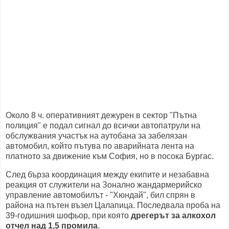
Около 8 ч. оперативният дежурен в сектор "Пътна
полиция" е подал сигнал до всички автопатрули на
обслужвания участък на аутобана за забелязан
автомобил, който пътува по аварийната лента на
платното за движение към София, но в посока Бургас.
След бърза координация между екипите и незабавна
реакция от служители на Зонално жандармерийско
управление автомобилът - "Хюндай", бил спрян в
района на пътен възел Цалапица. Последвала проба на
39-годишния шофьор, при която
дрегерът за алкохол
отчел над 1,5 промила
.