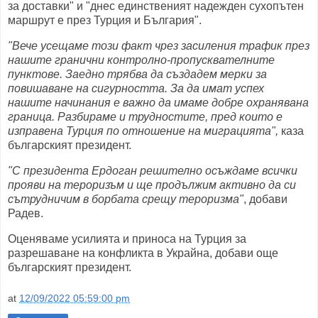
за доставки" и "днес единственият надежден сухопътен
маршрут е през Турция и България".
"Вече усещаме този факт чрез засиления трафик през
нашите гранични контролно-пропусквателните
пунктове. Заедно трябва да създадем мерки за
повишаване на сигурността. За да имат успех
нашите начинания е важно да имаме добре охранявана
граница. Разбираме и трудностите, пред които е
изправена Турция по отношение на миграцията",
каза
българският президент.
"С президента Ердоган решително осъждаме всички
прояви на тероризъм и ще продължим активно да си
сътрудничим в борбата срещу тероризма"
, добави
Радев.
Оценяваме усилията и приноса на Турция за
разрешаване на конфликта в Украйна, добави още
българският президент.
at
12/09/2022 05:59:00 pm