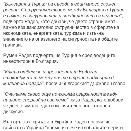
"България и Турция са съседи в един много сложен
регион. Сътрудничеството между България и Турция
е важно за сигурността и стабилността в региона"
,
подчерта Радев, като добави, че двете страни имат
важно взаимноизгодно сътрудничество в сферите на
икономиката, енергетиката, туризма и изтъкна
значението на опазването на сигурността на общите
граници.
Румен Радев подчерта, че Турция е сред водещите
инвеститори в България.
"Както отбеляза и президентът Ердоган,
стокообменът между двете страни надхвърли 6
милиарда долара",
посочи българският държавен глава.
"Очакваме скоро още по-голяма свързаност между
нашите енергийни системи"
, каза Радев, като добави,
че днес е имало една изключително ползотворна
дискусия.
Във връзка с кризата в Украйна Радев посочи, че
войната в Украйна "променя вече и глобалните вериги