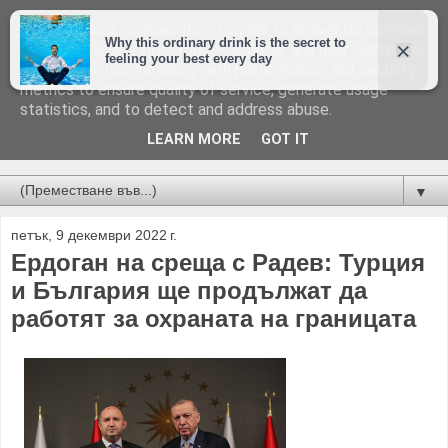
This site uses cookies from Google to deliver its services
and to analyze traffic. Your IP address and user-agent are
shared with Google along with performance and security
metrics to ensure quality of service, generate usage
statistics, and to detect and address abuse.
LEARN MORE
GOT IT
Новини от Бургас, страната и света!
▼
петък, 9 декември 2022 г.
Ердоган на среща с Радев: Турция
и България ще продължат да
работят за охраната на границата