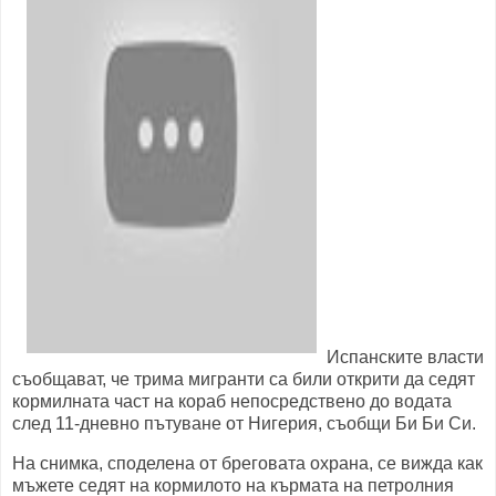
Испанските власти
съобщават, че трима мигранти са били открити да седят
кормилната част на кораб непосредствено до водата
след 11-дневно пътуване от Нигерия, съобщи Би Би Си.
На снимка, споделена от бреговата охрана, се вижда как
мъжете седят на кормилото на кърмата на петролния