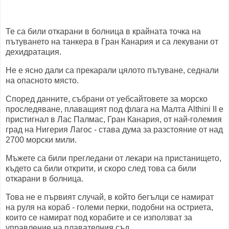
Те са били откарани в болница в крайната точка на
пътуването на танкера в Гран Канария и са лекувани от
дехидратация.
Не е ясно дали са прекарали цялото пътуване, седнали
на опасното място.
Според данните, събрани от уебсайтовете за морско
проследяване, плаващият под флага на Малта Althini II е
пристигнал в Лас Палмас, Гран Канария, от най-големия
град на Нигерия Лагос - става дума за разстояние от над
2700 морски мили.
Мъжете са били прегледани от лекари на пристанището,
където са били открити, и скоро след това са били
откарани в болница.
Това не е първият случай, в който бегълци се намират
на руля на кораб - големи перки, подобни на остриета,
които се намират под корабите и се използват за
управление на плавателния съд.