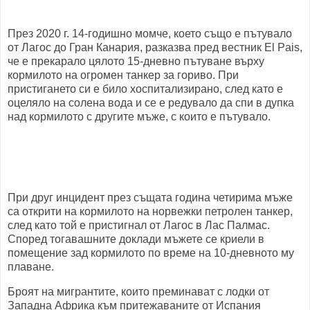
През 2020 г. 14-годишно момче, което също е пътувало
от Лагос до Гран Канария, разказва пред вестник El Pais,
че е прекарало цялото 15-дневно пътуване върху
кормилото на огромен танкер за гориво. При
пристигането си е било хоспитализирано, след като е
оцеляло на солена вода и се е редувало да спи в дупка
над кормилото с другите мъже, с които е пътувало.
При друг инцидент през същата година четирима мъже
са открити на кормилото на норвежки петролен танкер,
след като той е пристигнал от Лагос в Лас Палмас.
Според тогавашните доклади мъжете се криели в
помещение зад кормилото по време на 10-дневното му
плаване.
Броят на мигрантите, които преминават с лодки от
Западна Африка към притежаваните от Испания