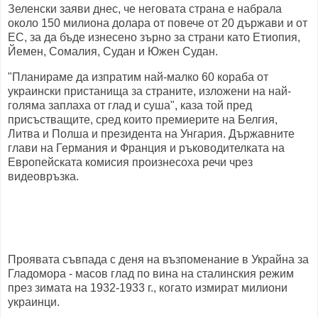
Зеленски заяви днес, че неговата страна е набрала
около 150 милиона долара от повече от 20 държави и от
ЕС, за да бъде изнесено зърно за страни като Етиопия,
Йемен, Сомалия, Судан и Южен Судан.
"Планираме да изпратим най-малко 60 кораба от
украински пристанища за страните, изложени на най-
голяма заплаха от глад и суша", каза той пред
присъстващите, сред които премиерите на Белгия,
Литва и Полша и президента на Унгария. Държавните
глави на Германия и Франция и ръководителката на
Европейската комисия произнесоха речи чрез
видеовръзка.
Проявата съвпада с деня на възпоменание в Украйна за
Гладомора - масов глад по вина на сталинския режим
през зимата на 1932-1933 г., когато измират милиони
украинци.