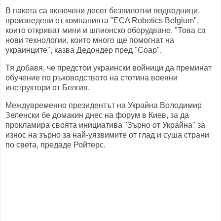
В пакета са включени десет безпилотни подводници,
произведени от компанията "ECA Robotics Belgium",
които откриват мини и шпионско оборудване. "Това са
нови технологии, които много ще помогнат на
украинците", казва Дедондер пред "Соар".
Тя добавя, че предстои украински войници да преминат
обучение по ръководството на стотина военни
инструктори от Белгия.
Междувременно президентът на Украйна Володимир
Зеленски бе домакин днес на форум в Киев, за да
прокламира своята инициатива "Зърно от Украйна" за
износ на зърно за най-уязвимите от глад и суша страни
по света, предаде Ройтерс.