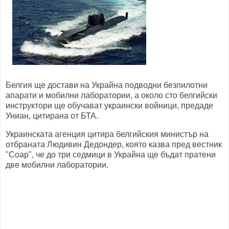
Белгия ще достави на Украйна подводни безпилотни
апарати и мобилни лаборатории, а около сто белгийски
инструктори ще обучават украински войници, предаде
Униан, цитирана от БТА.
Украинската агенция цитира белгийския министър на
отбраната Людивин Дедондер, която казва пред вестник
"Соар", че до три седмици в Украйна ще бъдат пратени
две мобилни лаборатории.