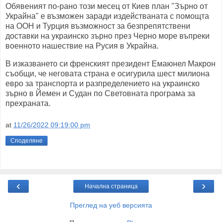
Обявеният по-рано този месец от Киев план "Зърно от
Украйна" е възможен заради издействаната с помощта
на ООН и Турция възможност за безпрепятствени
доставки на украинско зърно през Черно море въпреки
военното нашествие на Русия в Украйна.
В изказването си френският президент Емаюнел Макрон
съобщи, че неговата страна е осигурила шест милиона
евро за транспорта и разпределението на украинско
зърно в Йемен и Судан по Световната програма за
прехраната.
at
11/26/2022 09:19:00 pm
Споделяне
‹
›
Начална страница
Преглед на уеб версията