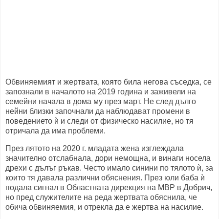
Обвиняемият и жертвата, която била негова съседка, се
запознали в началото на 2019 година и заживели на
семейни начала в дома му през март. Не след дълго
нейни близки започнали да наблюдават промени в
поведението ѝ и следи от физическо насилие, но тя
отричала да има проблеми.
През лятото на 2020 г. младата жена изглеждала
значително отслабнала, дори немощна, и винаги носела
дрехи с дълъг ръкав. Често имало синини по тялото ѝ, за
които тя давала различни обяснения. През юли баба ѝ
подала сигнал в Областната дирекция на МВР в Добрич,
но пред служителите на реда жертвата обяснила, че
обича обвиняемия, и отрекла да е жертва на насилие.