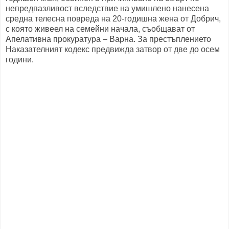
непредпазливост вследствие на умишлено нанесена
средна телесна повреда на 20-годишна жена от Добрич,
с която живеел на семейни начала, съобщават от
Апелативна прокуратура – Варна. За престъплението
Наказателният кодекс предвижда затвор от две до осем
години.