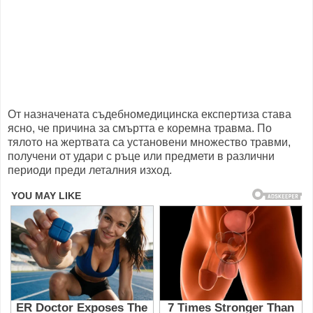
От назначената съдебномедицинска експертиза става
ясно, че причина за смъртта е коремна травма. По
тялото на жертвата са установени множество травми,
получени от удари с ръце или предмети в различни
периоди преди леталния изход.