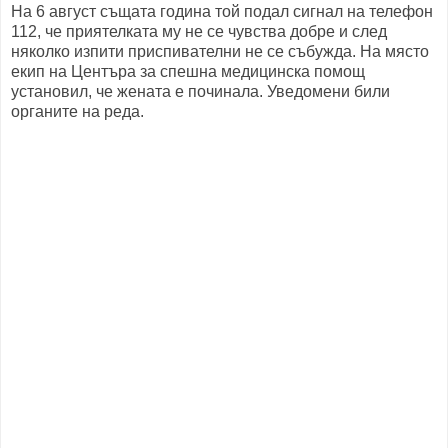
На 6 август същата година той подал сигнал на телефон
112, че приятелката му не се чувства добре и след
няколко изпити приспивателни не се събужда. На място
екип на Центъра за спешна медицинска помощ
установил, че жената е починала. Уведомени били
органите на реда.