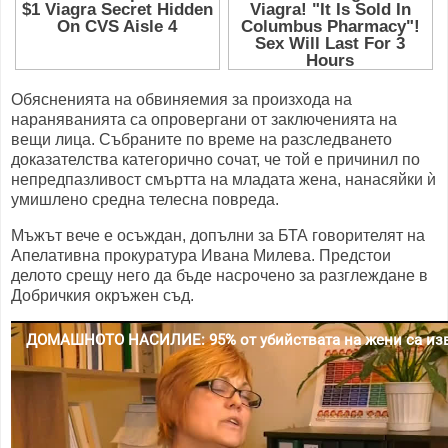
Обясненията на обвиняемия за произхода на
нараняванията са опровергани от заключенията на
вещи лица. Събраните по време на разследването
доказателства категорично сочат, че той е причинил по
непредпазливост смъртта на младата жена, нанасяйки ѝ
умишлено средна телесна повреда.
Мъжът вече е осъждан, допълни за БТА говорителят на
Апелативна прокуратура Ивана Милева. Предстои
делото срещу него да бъде насрочено за разглеждане в
Добричкия окръжен съд.