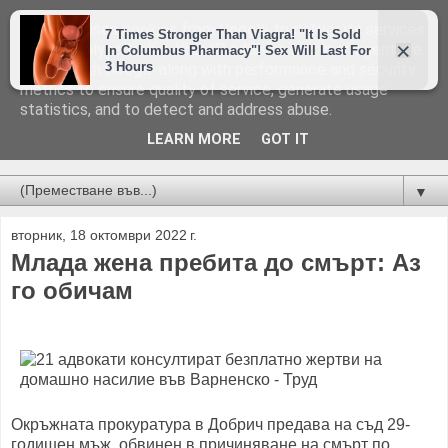
This site uses cookies from Google to deliver its services
and to analyze traffic. Your IP address and user-agent are
shared with Google along with performance and security
metrics to ensure quality of service, generate usage
statistics, and to detect and address abuse.
LEARN MORE
GOT IT
Новини от Бургас, страната и света!
▼
вторник, 18 октомври 2022 г.
Млада жена пребита до смърт: Аз
го обичам
Окръжната прокуратура в Добрич предава на съд 29-
годишен мъж, обвинен в причиняване на смърт по