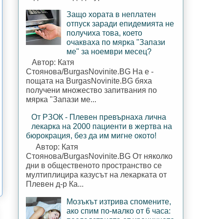
Защо хората в неплатен
отпуск заради епидемията не
получиха това, което
очакваха по мярка "Запази
ме" за ноември месец?
Автор: Катя
Стоянова/BurgasNovinite.BG На е -
пощата на BurgasNovinite.BG бяха
получени множество запитвания по
мярка "Запази ме...
От РЗОК - Плевен превърнаха лична
лекарка на 2000 пациенти в жертва на
бюрокрация, без да им мигне окото!
Автор: Катя
Стоянова/BurgasNovinite.BG От няколко
дни в общественото пространство се
мултиплицира казусът на лекарката от
Плевен д-р Ка...
Мозъкът изтрива спомените,
ако спим по-малко от 6 часа: