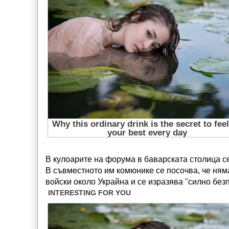
В кулоарите на форума в баварската столица се
В съвместното им комюнике се посочва, че ням
войски около Украйна и се изразява "силно без