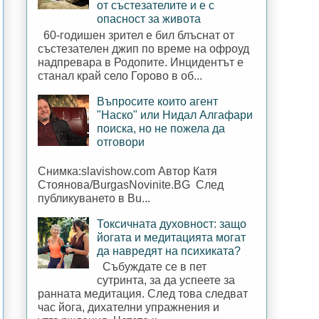
от състезателите и е с
опасност за живота
60-годишен зрител е бил блъснат от
състезателен джип по време на офроуд
надпревара в Родопите. Инцидентът е
станал край село Горово в об...
Въпросите които агент
"Наско" или Нидал Алгафари
поиска, но не пожела да
отговори
Снимка:slavishow.com Автор Катя
Стоянова/BurgasNovinite.BG След
публикуването в Bu...
Токсичната духовност: защо
йогата и медитацията могат
да навредят на психиката?
Събуждате се в пет
сутринта, за да успеете за
ранната медитация. След това следват
час йога, дихателни упражнения и