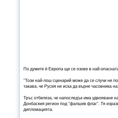
По думите ѝ Европа ще се озове в най-опасната
"Този най-лош сценарий може да се случи не п
такава, че Русия не иска да върне часовника наз
Тръс отбеляза, че напоследък има удвояване н
Донбаския регион под "фалшив флаг". Тя изрази
дипломацията.