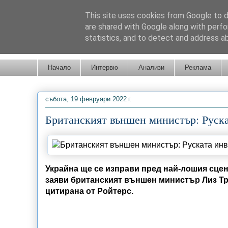
This site uses cookies from Google to de
are shared with Google along with perfo
statistics, and to detect and address a
Новини от Бургас, страната и света!
Начало
Интервю
Анализи
Реклама
събота, 19 февруари 2022 г.
Британският външен министър: Руска
Украйна ще се изправи пред най-лошия сцен
заяви британският външен министър Лиз Тр
цитирана от Ройтерс.