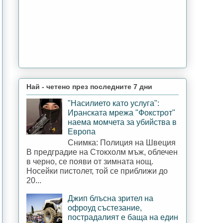
Най - четено през последните 7 дни
"Насилието като услуга":
Иранската мрежа "Фокстрот"
наема момчета за убийства в
Европа
Снимка: Полиция на Швеция
В предградие на Стокхолм мъж, облечен
в черно, се появи от зимната нощ.
Носейки пистолет, той се приближи до
20...
Джип блъсна зрител на
офроуд състезание,
пострадалият е баща на един