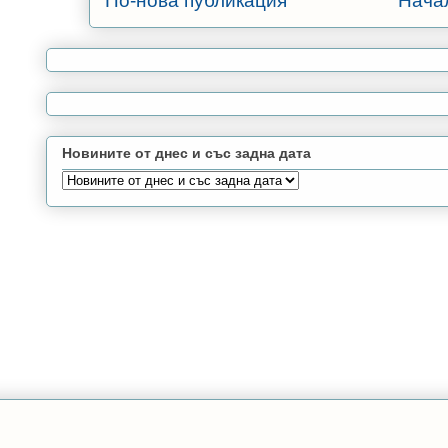
По-нова публикация
Нача
Новините от днес и със задна дата