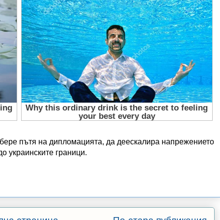
збере пътя на дипломацията, да деескалира напрежението
 до украинските граници.