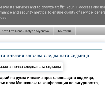
liver its services and to analyze traffic. Your IP address and us
rmance and security metrics to ensure quality of service, gene
buse.
Катя Стоянова / Katya Stoyanova
Контакти
та инвазия започва следващата седмица
арий на руска инвазия през следващата седмица,
ъс пред Мюнхенската конференция по сигурността,