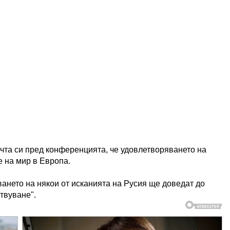
чта си пред конференцията, че удовлетворяването на
е на мир в Европа.
ването на някои от исканията на Русия ще доведат до
твуване".