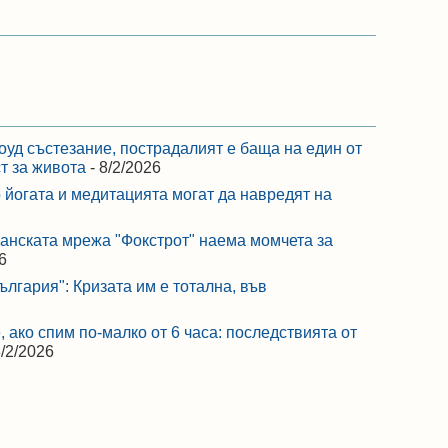
оуд състезание, пострадалият е баща на един от
ст за живота
- 8/2/2026
 йогата и медитацията могат да навредят на
ранската мрежа "Фокстрот" наема момчета за
6
лгария": Кризата им е тотална, във
 ако спим по-малко от 6 часа: последствията от
8/2/2026