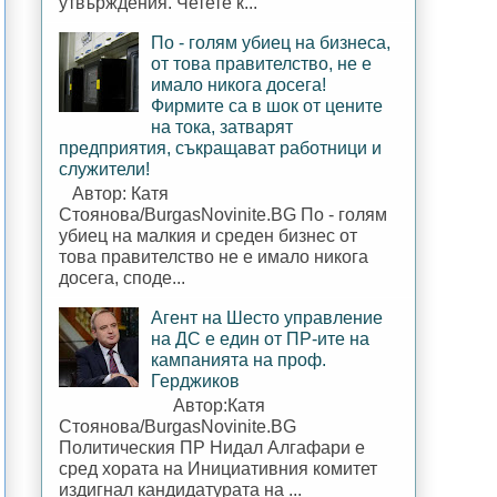
утвърждения. Четете к...
По - голям убиец на бизнеса,
от това правителство, не е
имало никога досега!
Фирмите са в шок от цените
на тока, затварят
предприятия, съкращават работници и
служители!
Автор: Катя
Стоянова/BurgasNovinite.BG По - голям
убиец на малкия и среден бизнес от
това правителство не е имало никога
досега, споде...
Агент на Шесто управление
на ДС е един от ПР-ите на
кампанията на проф.
Герджиков
Автор:Катя
Стоянова/BurgasNovinite.BG
Политическия ПР Нидал Алгафари е
сред хората на Инициативния комитет
издигнал кандидатурата на ...