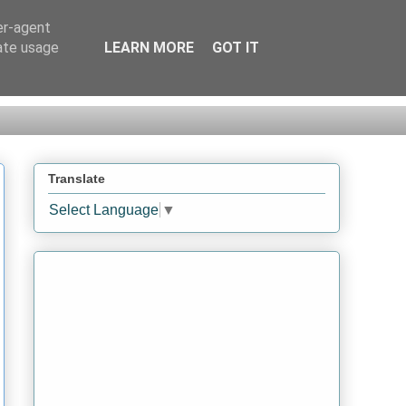
er-agent
rate usage
LEARN MORE
GOT IT
Translate
Select Language
▼