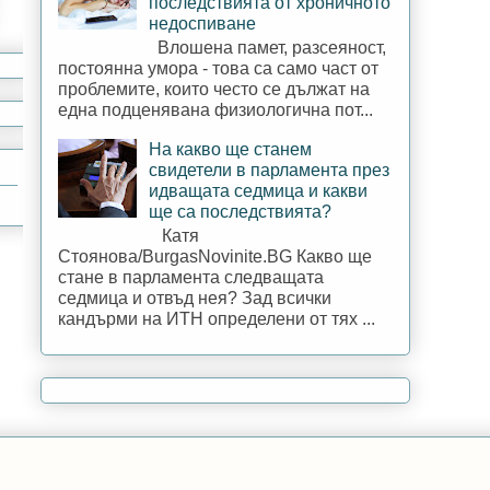
последствията от хроничното
недоспиване
Влошена памет, разсеяност,
постоянна умора - това са само част от
проблемите, които често се дължат на
една подценявана физиологична пот...
На какво ще станем
свидетели в парламента през
идващата седмица и какви
ще са последствията?
Катя
Стоянова/BurgasNovinite.BG Какво ще
стане в парламента следващата
седмица и отвъд нея? Зад всички
кандърми на ИТН определени от тях ...