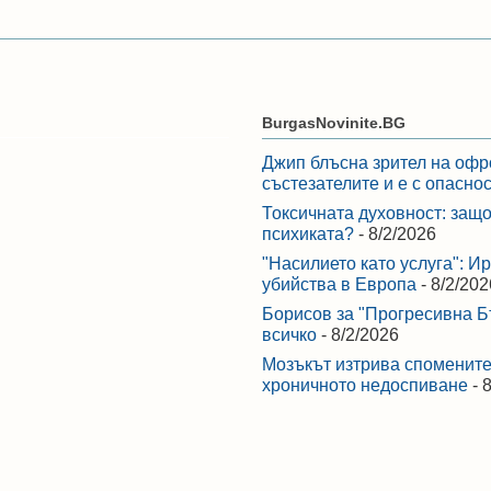
BurgasNovinite.BG
Джип блъсна зрител на офр
състезателите и е с опасно
Токсичната духовност: защо
психиката?
- 8/2/2026
"Насилието като услуга": И
убийства в Европа
- 8/2/202
Борисов за "Прогресивна Бъ
всичко
- 8/2/2026
Мозъкът изтрива спомените,
хроничното недоспиване
- 