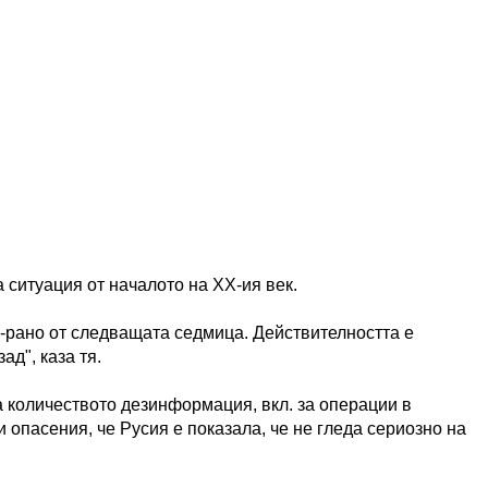
 ситуация от началото на ХХ-ия век.
о-рано от следващата седмица. Действителността е
ад", каза тя.
а количеството дезинформация, вкл. за операции в
 опасения, че Русия е показала, че не гледа сериозно на