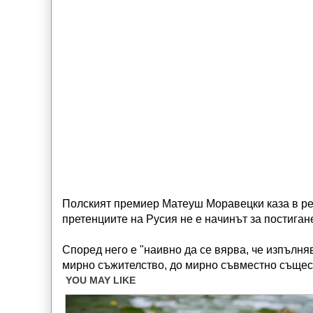
Полският премиер Матеуш Моравецки каза в ре
претенциите на Русия не е начинът за постиган
Според него е "наивно да се вярва, че изпълня
мирно съжителство, до мирно съвместно същес