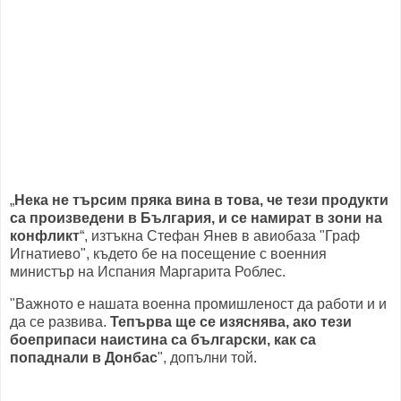
„
Нека не търсим пряка вина в това, че тези продукти
са произведени в България, и се намират в зони на
конфликт
“, изтъкна Стефан Янев в авиобаза "Граф
Игнатиево", където бе на посещение с военния
министър на Испания Маргарита Роблес.
"Важното е нашата военна промишленост да работи и и
да се развива.
Тепърва ще се изяснява, ако тези
боеприпаси наистина са български, как са
попаднали в Донбас
", допълни той.