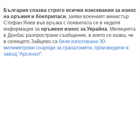
България спазва строго всички изисквания за износ
на оръжия и боеприпаси
, заяви военният министър
Стефан Янев във връзка с появилата се в неделя
информация за
оръжеен износ за Украйна
. Милицията
в Донбас разпространи съобщение, в което се казва, че
в селището Зайцево са
били използвани 30-
милиметрови снаряди за гранатомети, произведени в
завод “Арсенал”.