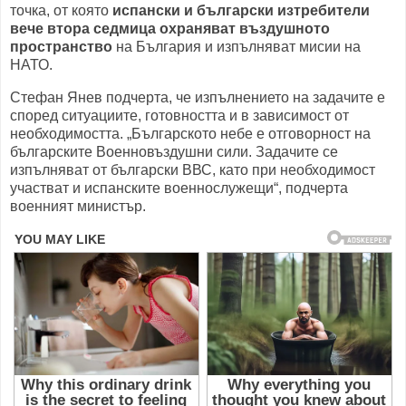
точка, от която
испански и български изтребители
вече втора седмица охраняват въздушното
пространство
на България и изпълняват мисии на
НАТО.
Стефан Янев подчерта, че изпълнението на задачите е
според ситуациите, готовността и в зависимост от
необходимостта. „Българското небе е отговорност на
българските Военновъздушни сили. Задачите се
изпълняват от български ВВС, като при необходимост
участват и испанските военнослужещи“, подчерта
военният министър.