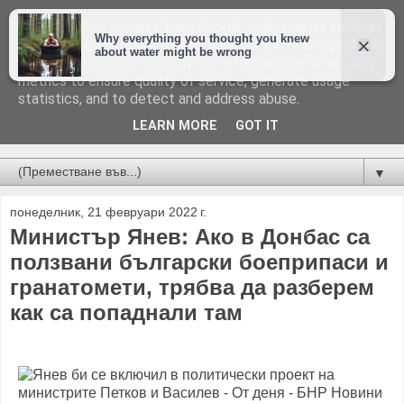
This site uses cookies from Google to deliver its services
and to analyze traffic. Your IP address and user-agent are
shared with Google along with performance and security
metrics to ensure quality of service, generate usage
statistics, and to detect and address abuse.
LEARN MORE
GOT IT
Новини от Бургас, страната и света!
▼
понеделник, 21 февруари 2022 г.
Министър Янев: Ако в Донбас са
ползвани български боеприпаси и
гранатомети, трябва да разберем
как са попаднали там