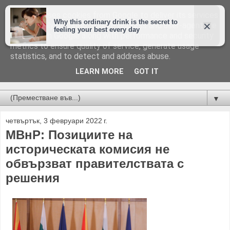
This site uses cookies from Google to deliver its services
and to analyze traffic. Your IP address and user-agent are
shared with Google along with performance and security
metrics to ensure quality of service, generate usage
statistics, and to detect and address abuse.
LEARN MORE
GOT IT
Новини от Бургас, страната и света!
▼
четвъртък, 3 февруари 2022 г.
МВнР: Позициите на
историческата комисия не
обвързват правителствата с
решения