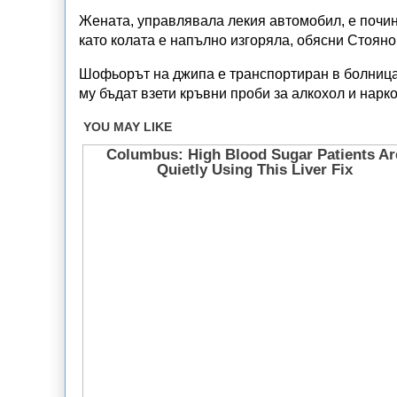
Жената, управлявала лекия автомобил, е почин
като колата е напълно изгоряла, обясни Стояно
Шофьорът на джипа е транспортиран в болница,
му бъдат взети кръвни проби за алкохол и нарко