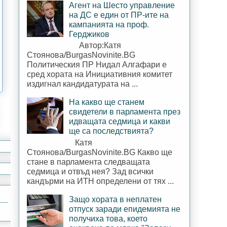
Агент на Шесто управление
на ДС е един от ПР-ите на
кампанията на проф.
Герджиков
Автор:Катя
Стоянова/BurgasNovinite.BG
Политическия ПР Нидал Алгафари е
сред хората на Инициативния комитет
издигнал кандидатурата на ...
На какво ще станем
свидетели в парламента през
идващата седмица и какви
ще са последствията?
Катя
Стоянова/BurgasNovinite.BG Какво ще
стане в парламента следващата
седмица и отвъд нея? Зад всички
кандърми на ИТН определени от тях ...
Защо хората в неплатен
отпуск заради епидемията не
получиха това, което