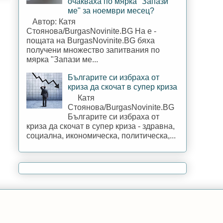
очакваха по мярка "Запази
ме" за ноември месец?
Автор: Катя
Стоянова/BurgasNovinite.BG На е -
пощата на BurgasNovinite.BG бяха
получени множество запитвания по
мярка "Запази ме...
Българите си избраха от
криза да скочат в супер криза
Катя
Стоянова/BurgasNovinite.BG
Българите си избраха от
криза да скочат в супер криза - здравна,
социална, икономическа, политическа,...