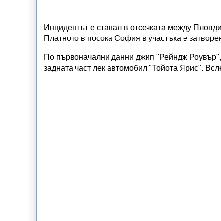
Инцидентът е станал в отсечката между Пловдив
Платното в посока София в участъка е затворе
По първоначални данни джип "Рейндж Роувър",
задната част лек автомобил "Тойота Ярис". Всл