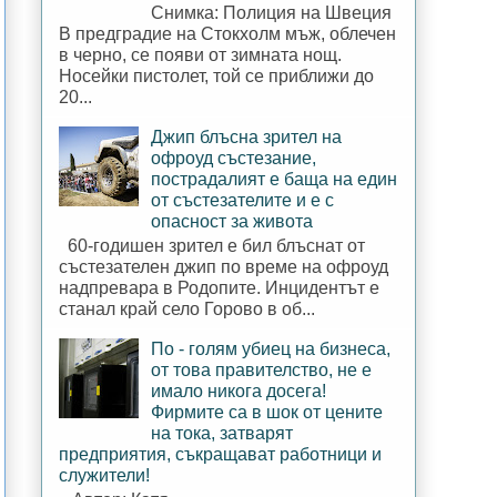
Снимка: Полиция на Швеция
В предградие на Стокхолм мъж, облечен
в черно, се появи от зимната нощ.
Носейки пистолет, той се приближи до
20...
Джип блъсна зрител на
офроуд състезание,
пострадалият е баща на един
от състезателите и е с
опасност за живота
60-годишен зрител е бил блъснат от
състезателен джип по време на офроуд
надпревара в Родопите. Инцидентът е
станал край село Горово в об...
По - голям убиец на бизнеса,
от това правителство, не е
имало никога досега!
Фирмите са в шок от цените
на тока, затварят
предприятия, съкращават работници и
служители!