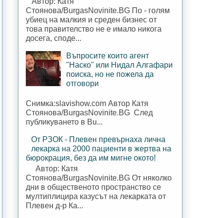
Автор: Катя
Стоянова/BurgasNovinite.BG По - голям
убиец на малкия и среден бизнес от
това правителство не е имало никога
досега, споде...
Въпросите които агент
"Наско" или Нидал Алгафари
поиска, но не пожела да
отговори
Снимка:slavishow.com Автор Катя
Стоянова/BurgasNovinite.BG След
публикуването в Bu...
От РЗОК - Плевен превърнаха лична
лекарка на 2000 пациенти в жертва на
бюрокрация, без да им мигне окото!
Автор: Катя
Стоянова/BurgasNovinite.BG От няколко
дни в общественото пространство се
мултиплицира казусът на лекарката от
Плевен д-р Ка...