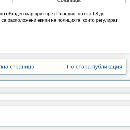
по обходен маршрут през Пловдив, по път I-8 до
 са разположени екипи на полицията, които регулират
лна страница
По-стара публикация