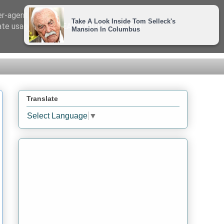
er-agent
rate usage
LEARN MORE
GOT IT
Translate
Select Language
▼