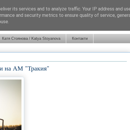
liver its services and to analyze traffic. Your IP address and us
rmance and security metrics to ensure quality of service, gene
buse.
Катя Стоянова / Katya Stoyanova
Контакти
ни на АМ "Тракия"