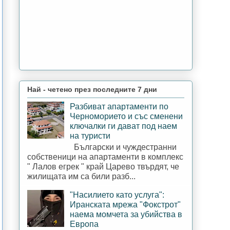
Най - четено през последните 7 дни
Разбиват апартаменти по
Черноморието и със сменени
ключалки ги дават под наем
на туристи
Български и чуждестранни
собственици на апартаменти в комплекс
" Лалов егрек " край Царево твърдят, че
жилищата им са били разб...
"Насилието като услуга":
Иранската мрежа "Фокстрот"
наема момчета за убийства в
Европа