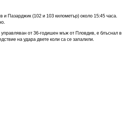
 и Пазарджик (102 и 103 километър) около 15:45 часа.
но.
 управляван от 36-годишен мъж от Пловдив, е блъснал в
едствие на удара двете коли са се запалили.