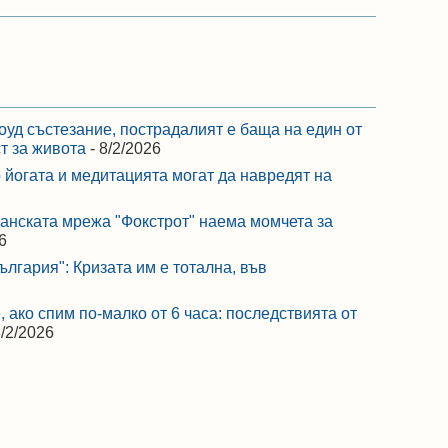
оуд състезание, пострадалият е баща на един от
ст за живота
- 8/2/2026
 йогата и медитацията могат да навредят на
ранската мрежа "Фокстрот" наема момчета за
6
лгария": Кризата им е тотална, във
 ако спим по-малко от 6 часа: последствията от
8/2/2026