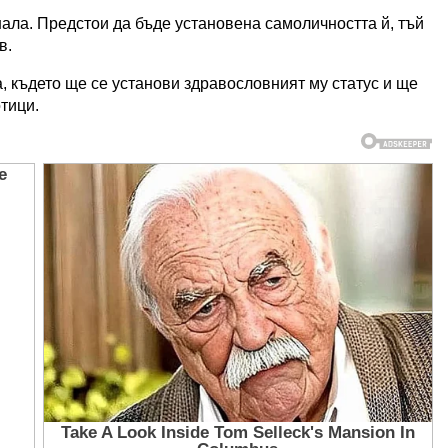
ала. Предстои да бъде установена самоличността й, тъй
в.
 където ще се установи здравословният му статус и ще
тици.