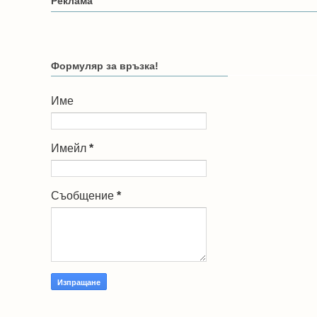
Реклама
Формуляр за връзка!
Име
Имейл
*
Съобщение
*