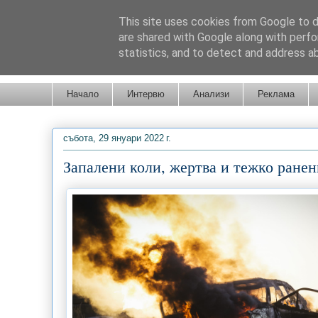
This site uses cookies from Google to de
are shared with Google along with perfo
statistics, and to detect and address a
Новини от Бургас, страната и света!
Начало
Интервю
Анализи
Реклама
събота, 29 януари 2022 г.
Запалени коли, жертва и тежко ране