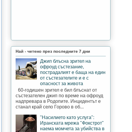
Най - четено през последните 7 дни
Джип блъсна зрител на
офроуд състезание,
пострадалият е баща на един
от състезателите и е с
опасност за живота
60-годишен зрител е бил блъснат от
състезателен джип по време на офроуд
надпревара в Родопите. Инцидентът е
станал край село Горово в об...
"Насилието като услуга":
Иранската мрежа "Фокстрот"
наема момчета за убийства в