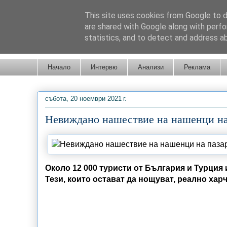
This site uses cookies from Google to de
are shared with Google along with perfo
statistics, and to detect and address a
Новини от Бургас, страната и света!
Начало
Интервю
Анализи
Реклама
събота, 20 ноември 2021 г.
Невиждано нашествие на нашенци на
Около 12 000 туристи от България и Турция 
Тези, които остават да нощуват, реално харч