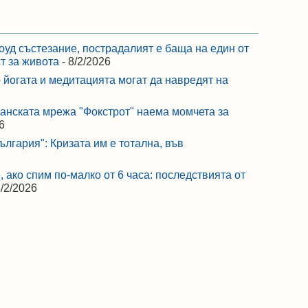
оуд състезание, пострадалият е баща на един от
ст за живота
- 8/2/2026
 йогата и медитацията могат да навредят на
ранската мрежа "Фокстрот" наема момчета за
6
лгария": Кризата им е тотална, във
 ако спим по-малко от 6 часа: последствията от
8/2/2026