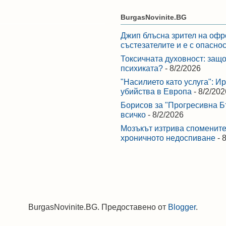
BurgasNovinite.BG
Джип блъсна зрител на офр
състезателите и е с опасно
Токсичната духовност: защо
психиката?
- 8/2/2026
"Насилието като услуга": И
убийства в Европа
- 8/2/202
Борисов за "Прогресивна Бъ
всичко
- 8/2/2026
Мозъкът изтрива спомените,
хроничното недоспиване
- 
BurgasNovinite.BG. Предоставено от
Blogger
.