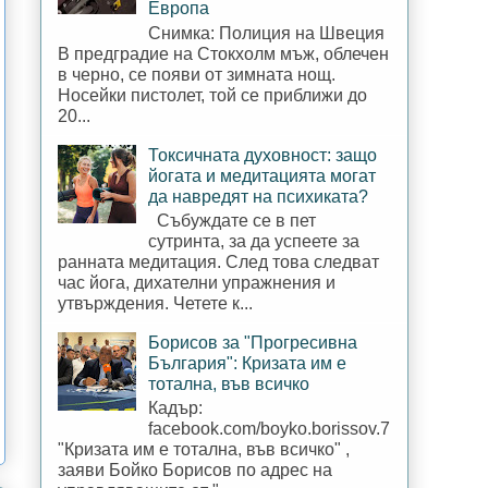
Европа
Снимка: Полиция на Швеция
В предградие на Стокхолм мъж, облечен
в черно, се появи от зимната нощ.
Носейки пистолет, той се приближи до
20...
Токсичната духовност: защо
йогата и медитацията могат
да навредят на психиката?
Събуждате се в пет
сутринта, за да успеете за
ранната медитация. След това следват
час йога, дихателни упражнения и
утвърждения. Четете к...
Борисов за "Прогресивна
България": Кризата им е
тотална, във всичко
Кадър:
facebook.com/boyko.borissov.7
"Кризата им е тотална, във всичко" ,
заяви Бойко Борисов по адрес на