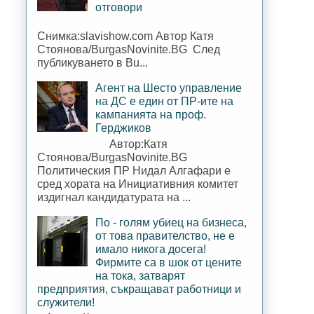
отговори
Снимка:slavishow.com Автор Катя
Стоянова/BurgasNovinite.BG След
публикуването в Bu...
Агент на Шесто управление
на ДС е един от ПР-ите на
кампанията на проф.
Герджиков
Автор:Катя
Стоянова/BurgasNovinite.BG
Политическия ПР Нидал Алгафари е
сред хората на Инициативния комитет
издигнал кандидатурата на ...
По - голям убиец на бизнеса,
от това правителство, не е
имало никога досега!
Фирмите са в шок от цените
на тока, затварят
предприятия, съкращават работници и
служители!