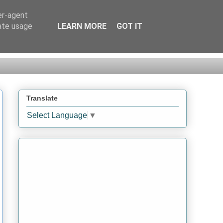
er-agent
rate usage
LEARN MORE
GOT IT
Translate
Select Language
▼