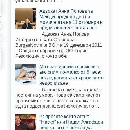
управляващите от "...
Адвокат Анна Попова за
Международния ден на
момичетата на 11 октомври и
предизвикателствата днес
Адвокат Анна Попова
Интервю на Катя Стоянова,
BurgasNovinite.BG На 19 декември 2011
г. Общото събрание на ООН прие
Резолюция, с която обя...
Мозъкът изтрива спомените,
ако спим по-малко от 6 часа:
последствията от хроничното
недоспиване
Влошена памет, разсеяност,
постоянна умора - това са само част от
проблемите, които често се дължат на
една подценявана физиологична пот...
Въпросите които агент
"Наско" или Нидал Алгафари
поиска, но не пожела да