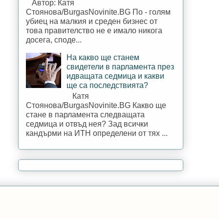
Автор: Катя
Стоянова/BurgasNovinite.BG По - голям
убиец на малкия и среден бизнес от
това правителство не е имало никога
досега, споде...
На какво ще станем
свидетели в парламента през
идващата седмица и какви
ще са последствията?
Катя
Стоянова/BurgasNovinite.BG Какво ще
стане в парламента следващата
седмица и отвъд нея? Зад всички
кандърми на ИТН определени от тях ...