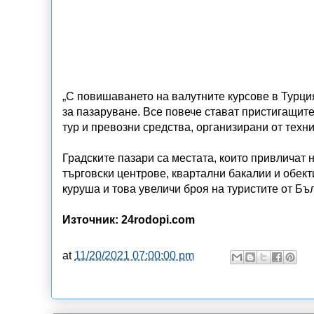
„С повишаването на валутните курсове в Турция
за пазаруване. Все повече стават пристигащите
тур и превозни средства, организирани от техни
Градските пазари са местата, които привличат 
търговски центрове, квартални бакалии и обекти
куруша и това увеличи броя на туристите от Бъ
Източник: 24rodopi.com
at
11/20/2021 07:00:00 pm