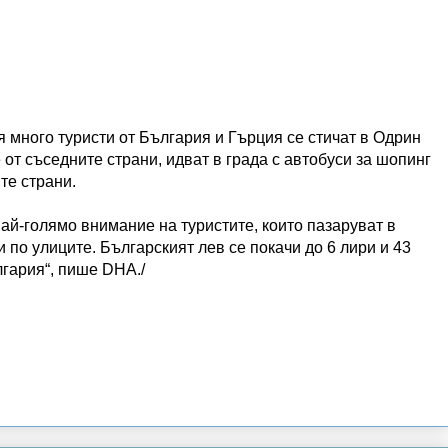
 много туристи от България и Гърция се стичат в Одрин
 от съседните страни, идват в града с автобуси за шопинг
те страни.
най-голямо внимание на туристите, които пазаруват в
 по улиците. Българският лев се покачи до 6 лири и 43
лгария“, пише DHA./