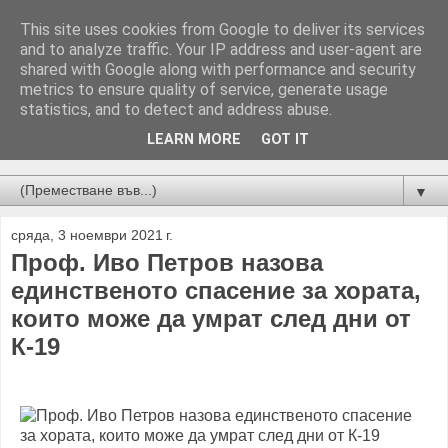
This site uses cookies from Google to deliver its services
and to analyze traffic. Your IP address and user-agent are
shared with Google along with performance and security
metrics to ensure quality of service, generate usage
statistics, and to detect and address abuse.
LEARN MORE
GOT IT
Новини от Бургас, страната и света!
▼
сряда, 3 ноември 2021 г.
Проф. Иво Петров назова
единственото спасение за хората,
които може да умрат след дни от
К-19