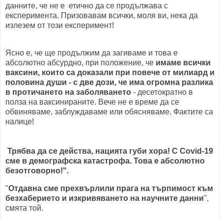
данните, че не е етично да се продължава с
експеримента. Призовавам всички, моля ви, нека да
излезем от този експеримент!
Ясно е, че ще продължим да загиваме и това е
абсолютно абсурдно, при положение, че
имаме всички
ваксини, които са доказали при повече от милиард и
половина души - с две дози, че има огромна разлика
в протичането на заболяването
- десетократно в
полза на ваксинираните. Вече не е време да се
обвиняваме, заблуждаваме или обясняваме. Фактите са
налице!
Трябва да се действа, нацията губи хора! С Covid-19
сме в демографска катастрофа. Това е абсолютно
безотговорно!".
"
Отдавна сме прехвърлили прага на търпимост към
безхаберието и изкривяването на научните данни
",
смята той.