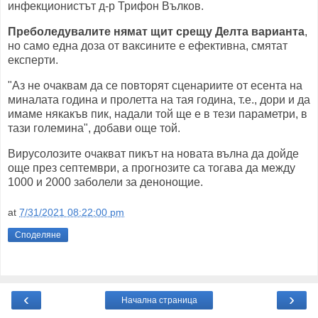
инфекционистът д-р Трифон Вълков.
Преболедувалите нямат щит срещу Делта варианта
,
но само една доза от ваксините е ефективна, смятат
експерти.
"Аз не очаквам да се повторят сценариите от есента на
миналата година и пролетта на тая година, т.е., дори и да
имаме някакъв пик, надали той ще е в тези параметри, в
тази големина", добави още той.
Вирусолозите очакват пикът на новата вълна да дойде
още през септември, а прогнозите са тогава да между
1000 и 2000 заболели за денонощие.
at
7/31/2021 08:22:00 pm
Споделяне
‹
›
Начална страница