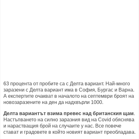
63 процента от пробите са с Делта вариант. Най-много
заразени с Делта вариант има в София, Бургас и Варна.
А експертите очакват в началото на септември броят на
новозаразените на ден да надхвърли 1000.
Делта вариантът взима превес над британския щам
.
Настъпването на силно заразния вид на Covid обяснява
и нарастващия брой на случаите у нас. Все повече
стават и градовете в който новият вариант преобладава.