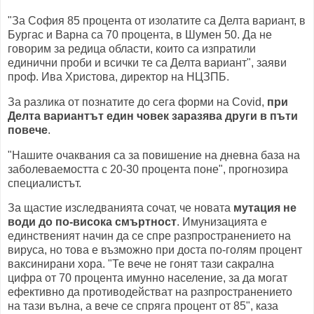
"За София 85 процента от изолатите са Делта вариант, в
Бургас и Варна са 70 процента, в Шумен 50. Да не
говорим за редица области, които са изпратили
единични проби и всички те са Делта вариант", заяви
проф. Ива Христова, директор на НЦЗПБ.
За разлика от познатите до сега форми на Covid,
при
Делта вариантът един човек заразява други в пъти
повече
.
"Нашите очаквания са за повишение на дневна база на
заболеваемостта с 20-30 процента поне", прогнозира
специалистът.
За щастие изследванията сочат, че новата
мутация не
води до по-висока смъртност
. Имунизацията е
единственият начин да се спре разпространението на
вируса, но това е възможно при доста по-голям процент
ваксинирани хора. "Те вече не гонят тази сакрална
цифра от 70 процента имунно население, за да могат
ефективно да противодействат на разпространението
на тази вълна, а вече се спряга процент от 85", каза