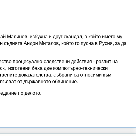
й Малинов, избухна и друг скандал, в който името му
 съдията Андон Миталов, който го пусна в Русия, за да
ство процесуално-следствени действия - разпит на
иск, изготвени бяха две компютърно-технически
твените доказателства, събрани са относими към
опълват от държавното обвинение.
едание по делото.