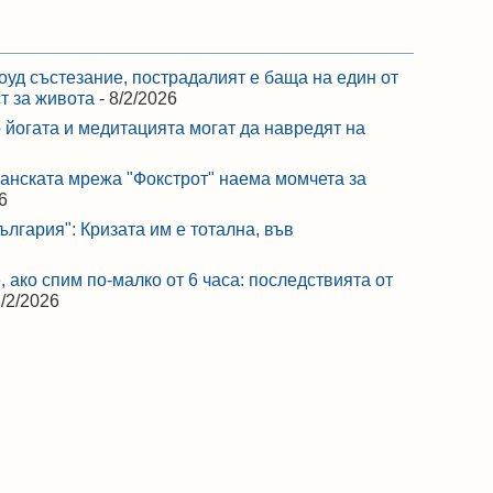
оуд състезание, пострадалият е баща на един от
ст за живота
- 8/2/2026
 йогата и медитацията могат да навредят на
ранската мрежа "Фокстрот" наема момчета за
6
лгария": Кризата им е тотална, във
 ако спим по-малко от 6 часа: последствията от
8/2/2026