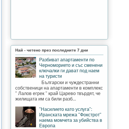
Най - четено през последните 7 дни
Разбиват апартаменти по
Черноморието и със сменени
ключалки ги дават под наем
на туристи
Български и чуждестранни
собственици на апартаменти в комплекс
" Лалов егрек " край Царево твърдят, че
жилищата им са били разб...
"Насилието като услуга":
Иранската мрежа "Фокстрот"
наема момчета за убийства в
Европа