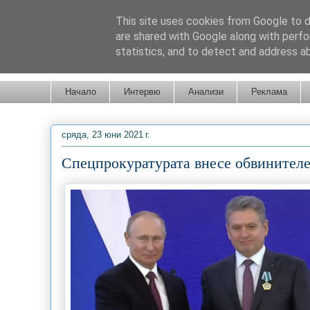
This site uses cookies from Google to de
are shared with Google along with perfo
statistics, and to detect and address a
Новини от Бургас, страната и света!
Начало
Интервю
Анализи
Реклама
сряда, 23 юни 2021 г.
Спецпрокуратурата внесе обвинител