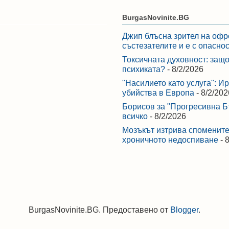
BurgasNovinite.BG
Джип блъсна зрител на офр
състезателите и е с опасно
Токсичната духовност: защо
психиката?
- 8/2/2026
"Насилието като услуга": И
убийства в Европа
- 8/2/202
Борисов за "Прогресивна Бъ
всичко
- 8/2/2026
Мозъкът изтрива спомените,
хроничното недоспиване
- 
BurgasNovinite.BG. Предоставено от
Blogger
.