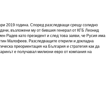
ври 2019 година. Според разследващи срещу солидно
дачи, възложени му от бившия генерал от КГБ Леонид
ен Радев като президент и след това заяви, че Русия има
антин Малофеев. Разследващите открили и докладна
тическа преориентация на България и стратегия как да
лгаринът е получавал милиони евро от компания на