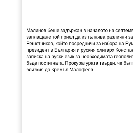
Малинов беше задържан в началото на септем
заплащане той приел да изпълнява различни за
Решетников, който посредничи за избора на Рум
президент в България и руския олигарх Конст
записка на руски език за необходимата геополи
бъде постигната. Прокуратурата твърди, че бъ
близкия до Кремъл Малофеев.