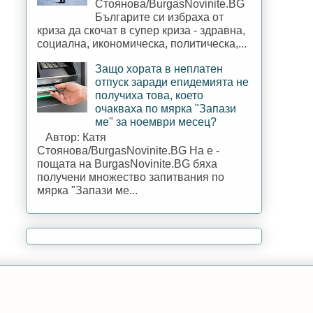
Стоянова/BurgasNovinite.BG
Българите си избраха от
криза да скочат в супер криза - здравна,
социална, икономическа, политическа,...
Защо хората в неплатен
отпуск заради епидемията не
получиха това, което
очакваха по мярка "Запази
ме" за ноември месец?
Автор: Катя
Стоянова/BurgasNovinite.BG На е -
пощата на BurgasNovinite.BG бяха
получени множество запитвания по
мярка "Запази ме...