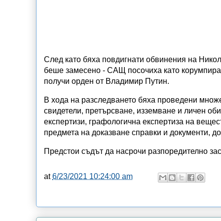
След като бяха повдигнати обвинения на Никола
беше замесено - САЩ посочиха като корумпиран
получи орден от Владимир Путин.
В хода на разследването бяха проведени множе
свидетели, претърсване, изземване и личен об
експертизи, графологична експертиза на вещес
предмета на доказване справки и документи, д
Предстои съдът да насрочи разпоредително зас
at
6/23/2021 10:24:00 am