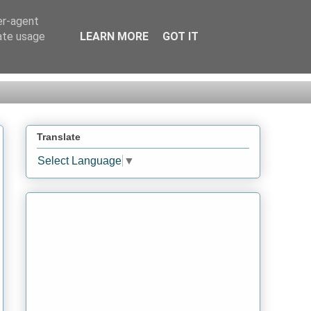
er-agent
rate usage
LEARN MORE
GOT IT
Translate
Select Language
▼