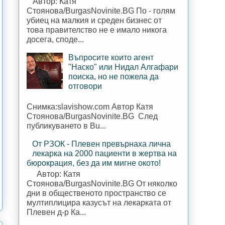
Автор: Катя
Стоянова/BurgasNovinite.BG По - голям
убиец на малкия и среден бизнес от
това правителство не е имало никога
досега, споде...
Въпросите които агент
"Наско" или Нидал Алгафари
поиска, но не пожела да
отговори
Снимка:slavishow.com Автор Катя
Стоянова/BurgasNovinite.BG След
публикуването в Bu...
От РЗОК - Плевен превърнаха лична
лекарка на 2000 пациенти в жертва на
бюрокрация, без да им мигне окото!
Автор: Катя
Стоянова/BurgasNovinite.BG От няколко
дни в общественото пространство се
мултиплицира казусът на лекарката от
Плевен д-р Ка...