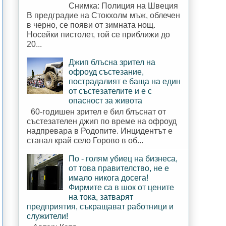
Снимка: Полиция на Швеция
В предградие на Стокхолм мъж, облечен
в черно, се появи от зимната нощ.
Носейки пистолет, той се приближи до
20...
Джип блъсна зрител на
офроуд състезание,
пострадалият е баща на един
от състезателите и е с
опасност за живота
60-годишен зрител е бил блъснат от
състезателен джип по време на офроуд
надпревара в Родопите. Инцидентът е
станал край село Горово в об...
По - голям убиец на бизнеса,
от това правителство, не е
имало никога досега!
Фирмите са в шок от цените
на тока, затварят
предприятия, съкращават работници и
служители!