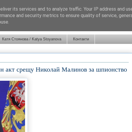
liver its services and to analyze traffic. Your IP address and us
rmance and security metrics to ensure quality of service, gene
buse.
Катя Стоянова / Katya Stoyanova
Контакти
ен акт срещу Николай Малинов за шпионство