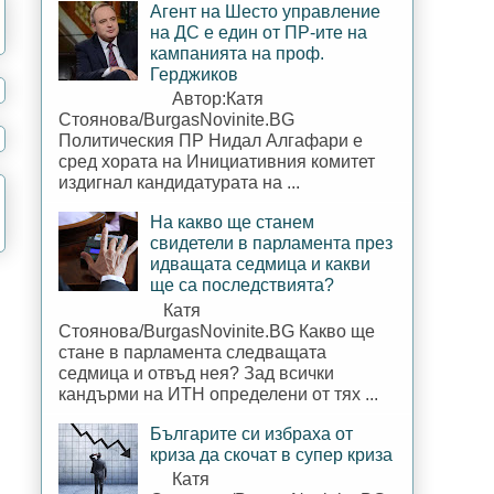
Агент на Шесто управление
на ДС е един от ПР-ите на
кампанията на проф.
Герджиков
Автор:Катя
Стоянова/BurgasNovinite.BG
Политическия ПР Нидал Алгафари е
сред хората на Инициативния комитет
издигнал кандидатурата на ...
На какво ще станем
свидетели в парламента през
идващата седмица и какви
ще са последствията?
Катя
Стоянова/BurgasNovinite.BG Какво ще
стане в парламента следващата
седмица и отвъд нея? Зад всички
кандърми на ИТН определени от тях ...
Българите си избраха от
криза да скочат в супер криза
Катя